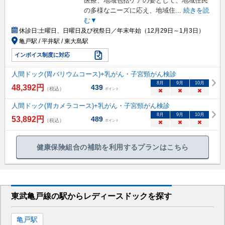
医療、地域包括ケアの要として、地域住民
の多様なニーズに応え、地域住
...
続きを読
む▼
休診日:
土曜日、日曜日及び祝祭日／年末年始（12月29日～1月3日）
亀戸駅 / 平井駅 / 東大島駅
インボイス制度に対応
人間ドック(胃バリウムコース)+乳がん・子宮頸がん検診
8
月
9
月
10
月
48,392
円
439
（税込）
ポイント
×
×
×
人間ドック(胃カメラコース)+乳がん・子宮頸がん検診
8
月
9
月
10
月
53,892
円
489
（税込）
ポイント
×
×
×
健康保険組合の補助を利用するプランはこちら
東武亀戸線
の駅から
レディースドックを
探す
亀戸
駅