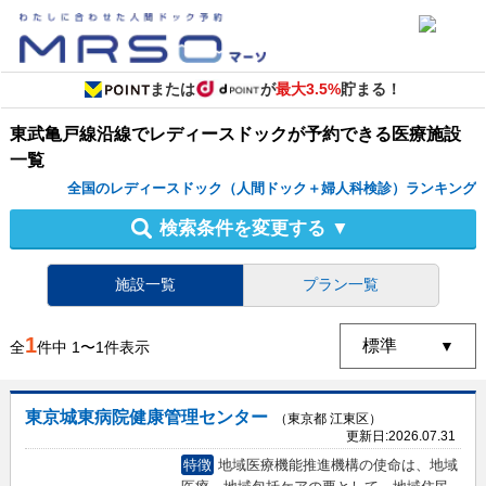
または
が
最大3.5%
貯まる！
東武亀戸線沿線
で
レディースドック
が予約できる
医療施設
一覧
全国のレディースドック（人間ドック＋婦人科検診）ランキング
検索条件を変更する
▼
施設一覧
プラン一覧
1
全
件中
1
〜
1
件表示
東京城東病院健康管理センター
（東京都 江東区）
更新日:
2026.07.31
特徴
地域医療機能推進機構の使命は、地域