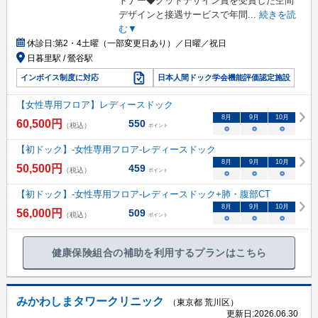
トナー◆グッドデザイン賞を受賞した空間
デザインと接遇サービスで年間
...
続きを読
む▼
休診日:
第2・4土曜（一部変更日あり）／日曜／祝日
日暮里駅 / 鶯谷駅
インボイス制度に対応
日本人間ドック学会機能評価認定施設
【女性専用フロア】レディースドック
8
月
9
月
10
月
60,500
円
550
（税込）
ポイント
○
○
○
【初ドック】-女性専用フロア-レディースドック
8
月
9
月
10
月
50,500
円
459
（税込）
ポイント
○
○
○
【初ドック】-女性専用フロア-レディースドック+肺・腹部CT
8
月
9
月
10
月
56,000
円
509
（税込）
ポイント
○
○
○
健康保険組合の補助を利用するプランはこちら
みかわしまタワークリニック
（東京都 荒川区）
更新日:
2026.06.30