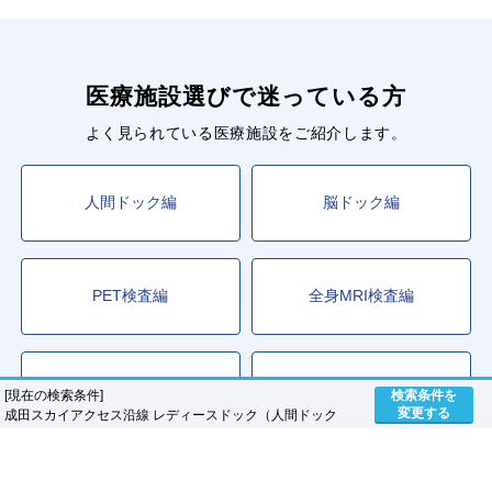
医療施設選びで迷っている方
よく見られている医療施設をご紹介します。
人間ドック編
脳ドック編
PET検査編
全身MRI検査編
人間ドック＋脳ドック編
レディースドック編
[現在の検索条件]
検索条件を
変更する
成田スカイアクセス沿線 レディースドック（人間ドック
＋婦人科検診）
乳がん検診編
大腸がん検診編