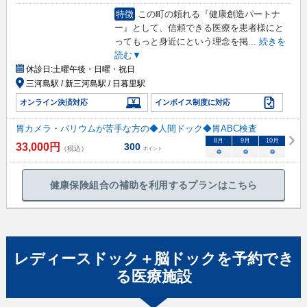
特徴
この町の頼れる『健康創造パートナ
ー』として、信頼できる医療を患者様にと
ってもっと身近にという理念を掲
...
続きを
読む▼
休診日:
土曜午後・日曜・祝日
三河島駅 / 新三河島駅 / 日暮里駅
オンライン決済対応
インボイス制度に対応
胃カメラ・バリウムが苦手な方の◆人間ドック◆胃ABC検査
8
月
9
月
10
月
33,000
円
300
（税込）
ポイント
○
○
○
健康保険組合の補助を利用するプランはこちら
レディースドック＋脳ドック
を予約でき
る
医療施設