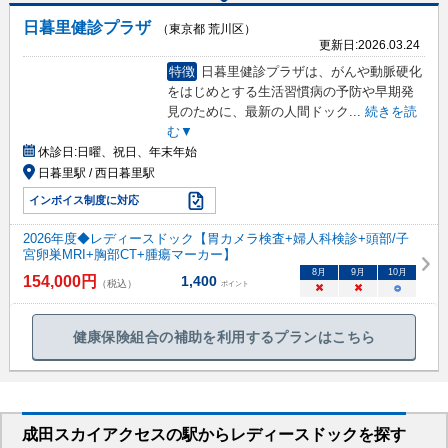
日暮里健診プラザ
（東京都 荒川区）
更新日:
2026.03.24
特徴
日暮里健診プラザは、がんや動脈硬化
をはじめとする生活習慣病の予防や早期発
見のために、最新の人間ドック
...
続きを読
む▼
休診日:
日曜、祝日、年末年始
日暮里駅 / 西日暮里駅
インボイス制度に対応
2026年度◆レディースドック【胃カメラ検査+婦人科検診+頭部/子
宮卵巣MRI+胸部CT+腫瘍マーカー】
8
月
9
月
10
月
154,000
円
1,400
（税込）
ポイント
×
×
○
健康保険組合の補助を利用するプランはこちら
成田スカイアクセス
の駅から
レディースドックを
探す