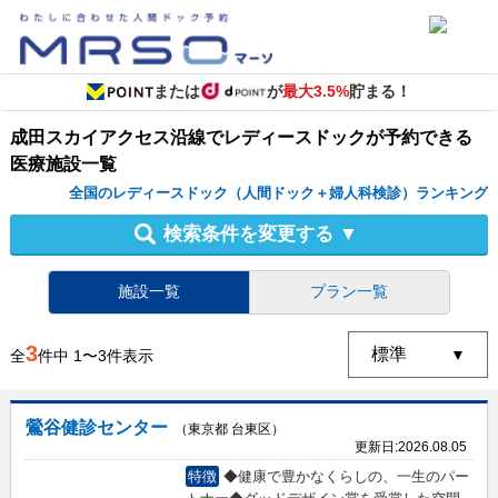
または
が
最大3.5%
貯まる！
成田スカイアクセス沿線
で
レディースドック
が予約できる
医療施設
一覧
全国のレディースドック（人間ドック＋婦人科検診）ランキング
検索条件を変更する
▼
施設一覧
プラン一覧
3
全
件中
1
〜
3
件表示
鶯谷健診センター
（東京都 台東区）
更新日:
2026.08.05
特徴
◆健康で豊かなくらしの、一生のパー