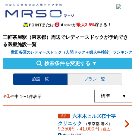
または
が
最大3.5%
貯まる！
三軒茶屋駅（東京都）周辺
で
レディースドック
が予約でき
る
医療施設
一覧
世田谷区のレディースドック（人間ドック＋婦人科検診）ランキング
検索条件を変更する
▼
施設一覧
プラン一覧
1
全
件中
1
〜
1
件表示
六本木ヒルズ桜十字
広告
クリニック
（
東京都
港区
）
9,350
円～
41,000
円
（税込）