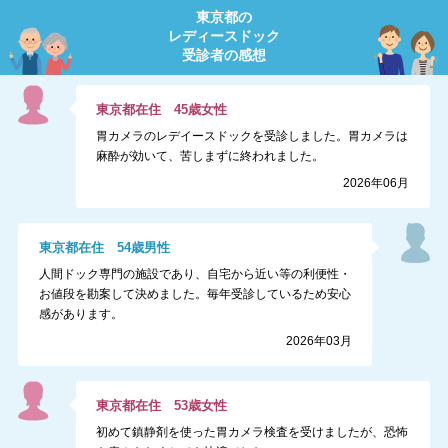
東京都
の
レディースドック
受診者の感想
東京都
在住
45
歳
女性
胃カメラのレデイースドックを受診しました。胃カメラは
麻酔が効いて、苦しまずに終われました。
2026年06月
東京都
在住
54
歳
男性
人間ドック専門の施設であり、自宅から近い等の利便性・
お値段を勘案して決めました。毎年受診しているため安心
感があります。
2026年03月
東京都
在住
53
歳
女性
初めて鎮静剤を使った胃カメラ検査を受けましたが、恐怖