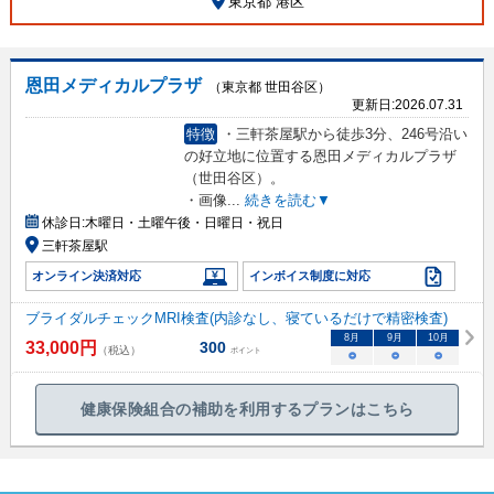
東京都 港区
恩田メディカルプラザ
（東京都 世田谷区）
更新日:
2026.07.31
特徴
・三軒茶屋駅から徒歩3分、246号沿い
の好立地に位置する恩田メディカルプラザ
（世田谷区）。
・画像
...
続きを読む▼
休診日:
木曜日・土曜午後・日曜日・祝日
三軒茶屋駅
オンライン決済対応
インボイス制度に対応
ブライダルチェックMRI検査(内診なし、寝ているだけで精密検査)
8
月
9
月
10
月
33,000
円
300
（税込）
ポイント
○
○
○
健康保険組合の補助を利用するプランはこちら