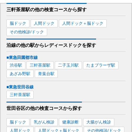
三軒茶屋駅
の
他の
検査コースから探す
脳ドック
人間ドック
人間ドック＋脳ドック
その他検診/ドック
沿線の他の駅から
レディースドックを
探す
■東急田園都市線
渋谷
駅
三軒茶屋
駅
二子玉川
駅
たまプラーザ
駅
あざみ野
駅
青葉台
駅
■東急世田谷線
三軒茶屋
駅
世田谷区
の
他の
検査コースから探す
脳ドック
乳がん検診
健康診断
大腸がん検診
人間ドック
人間ドック＋脳ドック
その他検診/ドック