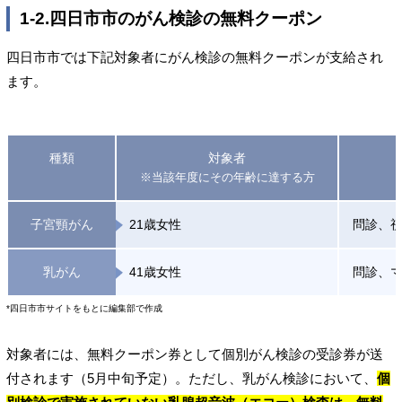
1-2.四日市市のがん検診の無料クーポン
四日市市では下記対象者にがん検診の無料クーポンが支給され
ます。
種類
対象者
※当該年度にその年齢に達する方
子宮頸がん
21歳女性
問診、
乳がん
41歳女性
問診、
*四日市市サイトをもとに編集部で作成
対象者には、無料クーポン券として個別がん検診の受診券が送
付されます（5月中旬予定）。ただし、乳がん検診において、
個