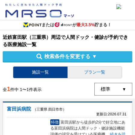
または
が
最大3.5%
貯まる！
近鉄富田駅（三重県）周辺
で
人間ドック・健診
が予約でき
る
医療施設
一覧
検索条件を変更する
▼
施設一覧
プラン一覧
1
全
件中
1
〜
1
件表示
富田浜病院
（三重県 四日市市）
更新日:
2026.07.31
特徴
富田浜駅から徒歩約2分で好立地にあ
る富田浜病院は人間ドック・健診施設機能
評価の認定を受けている医療機
...
続きを読