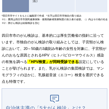
法）
*四日市市サイトをもとに編集部で作成 *太字は四日市市独自の取り組み
※1：費用は四日市市国民健康保険・後期⾼齢者医療制度の加入者の金額。（）内はその他の社会
※2：肺がん検診は結核検診を含む
四日市市のがん検診は、基本的には厚生労働省の指針に沿って
います。市独自のがん検診の取り組みとしては、子宮頸がん検
診において、20～50歳の3歳刻み年齢の女性を対象に、⼦宮頸が
んのおもな原因とされるHPV（ヒトパピローマウイルス）感染
の有無を調べる
「HPV検査」が同時受診できる
設定にしている
ことが挙げられます。また、乳がん検診の集団検診では、マン
モグラフィのほかに、乳腺超音波（エコー）検査を選択できる
点も特徴です。
自治体主導の「5大がん検診」とは？