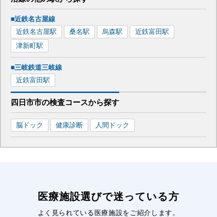
■近鉄名古屋線
近鉄名古屋
駅
桑名
駅
烏森
駅
近鉄富田
駅
津新町
駅
■三岐鉄道三岐線
近鉄富田
駅
四日市市
の
検査コースから探す
脳ドック
健康診断
人間ドック
医療施設選びで迷っている方
よく見られている医療施設をご紹介します。