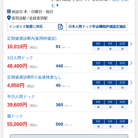
む▼
休診日:
木・日曜日・祝日
富田浜駅 / 近鉄富田駅
インボイス制度に対応
日本人間ドック学会機能評価認定施設
定期健康診断A(雇用時健診)
8
月
9
月
10
月
10,010
円
91
（税込）
ポイント
○
○
○
1日人間ドック
8
月
9
月
10
月
48,400
円
440
（税込）
ポイント
○
○
○
定期健康診断B※血液検査なし
8
月
9
月
10
月
4,950
円
45
（税込）
ポイント
○
○
○
半日人間ドック
8
月
9
月
10
月
39,600
円
360
（税込）
ポイント
○
○
○
脳ドック
8
月
9
月
10
月
55,000
円
500
（税込）
ポイント
○
○
○