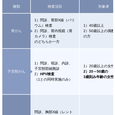
種類
検査項目
対象者
1）問診、胃部X線（バリ
ウム）検査
1）40歳以上
胃がん
2）問診、胃内視鏡（胃
2）50歳以上の偶
カメラ）検査
の方
のどちらか一方
1）問診、視診、内診、
1）20歳以上の女性
子宮頸部細胞診
子宮頸がん
2）20～50歳の
2）
HPV検査
3歳刻み年齢の女性
（1との同時実施のみ）
問診、胸部X線（レント