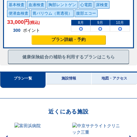
基本検査
血液検査
胸部レントゲン
心電図
尿検査
便潜血検査
胃バリウム（胃透視）
腹部エコー
33,000
円
(税込)
8月
9月
10月
300
ポイント
プラン詳細・予約
健康保険組合の補助を利用するプランはこちら
プラン一覧
施設情報
地図・アクセス
近くにある施設