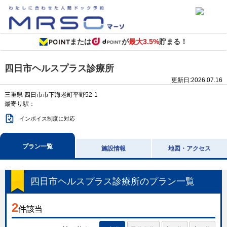
または
が
最大3.5%
貯まる！
四日市ヘルスプラス診療所
更新日:
2026.07.16
三重県
四日市市下海老町平野52-1
最寄り駅：
インボイス制度に対応
プラン一覧
施設情報
地図・アクセス
四日市ヘルスプラス診療所
のプラン一覧
2
件該当