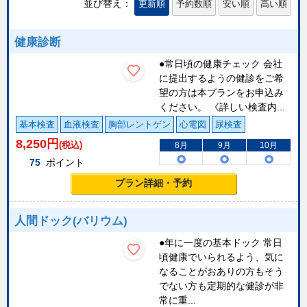
並び替え：
更新順
予約数順
安い順
高い順
健康診断
●常日頃の健康チェック 会社
に提出するようの健診をご希
望の方は本プランをお申込み
ください。 《詳しい検査内...
基本検査
血液検査
胸部レントゲン
心電図
尿検査
8,250
円
(税込)
8月
9月
10月
75
ポイント
プラン詳細・予約
人間ドック(バリウム)
●年に一度の基本ドック 常日
頃健康でいられるよう、気に
なることがおありの方もそう
でない方も定期的な健診が非
常に重...