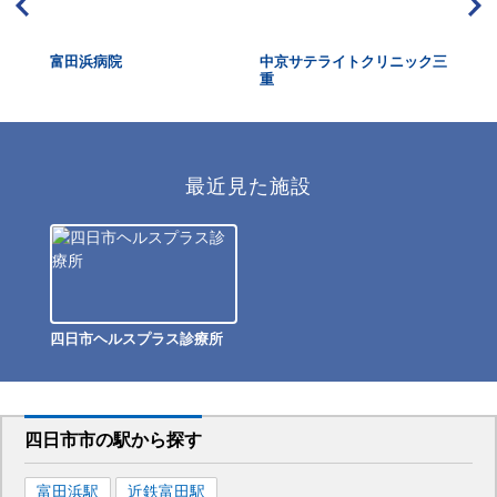
富田浜病院
中京サテライトクリニック三
く
重
最近見た施設
四日市ヘルスプラス診療所
四日市市
の駅から
探す
富田浜
駅
近鉄富田
駅