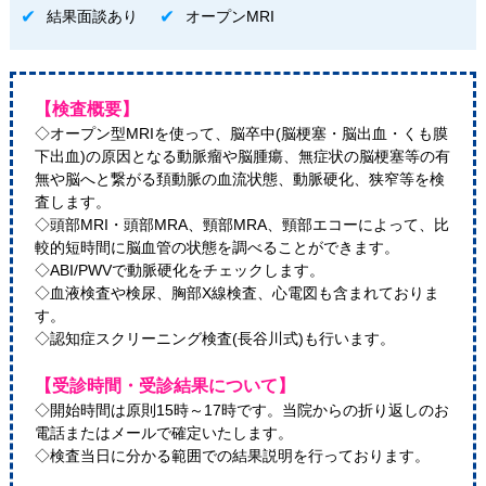
結果面談あり
オープンMRI
【検査概要】
◇オープン型MRIを使って、脳卒中(脳梗塞・脳出血・くも膜
下出血)の原因となる動脈瘤や脳腫瘍、無症状の脳梗塞等の有
無や脳へと繋がる頚動脈の血流状態、動脈硬化、狭窄等を検
査します。
◇頭部MRI・頭部MRA、頸部MRA、頸部エコーによって、比
較的短時間に脳血管の状態を調べることができます。
◇ABI/PWVで動脈硬化をチェックします。
◇血液検査や検尿、胸部X線検査、心電図も含まれておりま
す。
◇認知症スクリーニング検査(長谷川式)も行います。
【受診時間・受診結果について】
◇開始時間は原則15時～17時です。当院からの折り返しのお
電話またはメールで確定いたします。
◇検査当日に分かる範囲での結果説明を行っております。