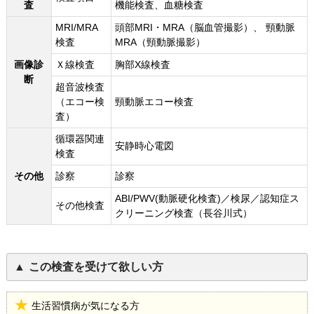
査
機能検査、血糖検査
MRI/MRA
頭部MRI・MRA（脳血管撮影）、 頸動脈
検査
MRA（頸動脈撮影）
画像診
Ｘ線検査
胸部X線検査
断
超音波検査
（エコー検
頸動脈エコー検査
査）
循環器関連
安静時心電図
検査
その他
診察
診察
ABI/PWV(動脈硬化検査)／検尿／認知症ス
その他検査
クリーニング検査（長谷川式）
この検査を受けて欲しい方
生活習慣病が気になる方