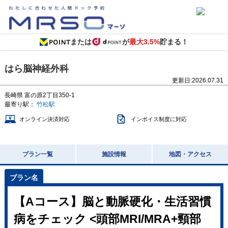
または
が
最大3.5%
貯まる！
はら脳神経外科
更新日:
2026.07.31
長崎県
富の原2丁目350-1
最寄り駅：
竹松駅
オンライン決済対応
インボイス制度に対応
プラン一覧
施設情報
地図・アクセス
【Aコース】脳と動脈硬化・生活習慣
病をチェック <頭部MRI/MRA+頸部