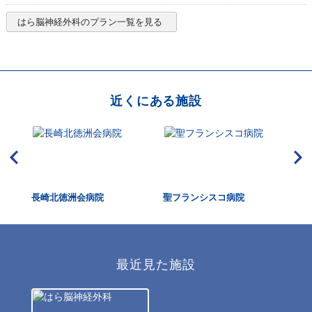
はら脳神経外科
のプラン一覧を見る
近くにある施設
長崎北徳洲会病院
聖フランシスコ病院
青
最近見た施設