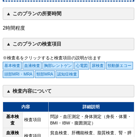
このプランの所要時間
2時間程度
このプランの検査項目
※検査名をクリックすると検査項目の説明が出ます
基本検査
血液検査
胸部レントゲン
心電図
尿検査
頸動脈エコー
頭部MRI・MRA
頸部MRA
認知症検査
検査内容について
内容
詳細説明
基本検
問診・血圧測定・身体測定（身長・体重・
検査項目
査
BMI・IBW・腹囲測定）
血液検
貧血検査、肝機能検査、脂質検査、腎・膵
検査項目