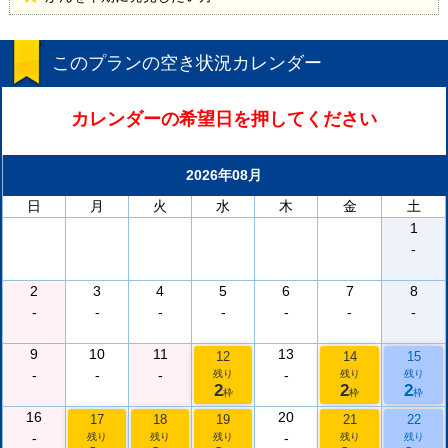
このプランの空き状況カレンダー
カレンダーの希望日を押してください
2026年08月
日
月
火
水
木
金
土
1
-
2
3
4
5
6
7
8
-
-
-
-
-
-
-
9
10
11
13
12
14
15
-
-
-
-
残り
残り
残り
2
2
2
枠
枠
枠
16
20
17
18
19
21
22
-
-
残り
残り
残り
残り
残り