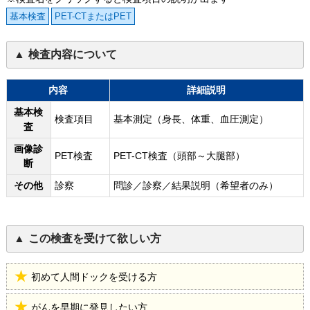
基本検査
PET-CTまたはPET
検査内容について
内容
詳細説明
基本検
検査項目
基本測定（身長、体重、血圧測定）
査
画像診
PET検査
PET-CT検査（頭部～大腿部）
断
その他
診察
問診／診察／結果説明（希望者のみ）
この検査を受けて欲しい方
初めて人間ドックを受ける方
がんを早期に発見したい方