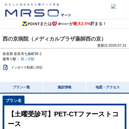
または
が
最大3.5%
貯まる！
西の京病院（メディカルプラザ薬師西の京）
更新日:
2026.07.31
奈良県
奈良市七条町95-1
最寄り駅：
西ノ京駅
インボイス制度に対応
プラン一覧
施設情報
地図・アクセス
【土曜受診可】PET-CTファーストコ
ース