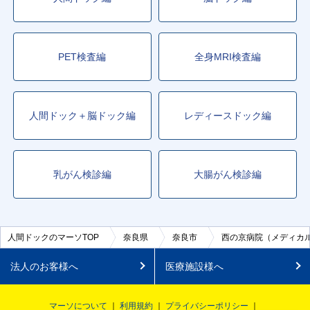
PET検査編
全身MRI検査編
人間ドック＋脳ドック編
レディースドック編
乳がん検診編
大腸がん検診編
人間ドックのマーソTOP
奈良県
奈良市
西の京病院（メディカ
法人のお客様へ
医療施設様へ
マーソについて
利用規約
プライバシーポリシー