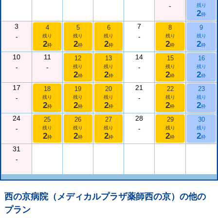
-
残り
2
枠
3
7
4
5
6
8
9
-
-
残り
残り
残り
残り
残り
2
2
2
2
2
枠
枠
枠
枠
枠
10
11
14
12
13
15
16
-
-
-
残り
残り
残り
残り
2
2
2
2
枠
枠
枠
枠
17
21
18
19
20
22
23
-
-
残り
残り
残り
残り
残り
2
2
2
2
2
枠
枠
枠
枠
枠
24
28
25
26
27
29
30
-
-
残り
残り
残り
残り
残り
2
2
2
2
2
枠
枠
枠
枠
枠
31
-
西の京病院（メディカルプラザ薬師西の京）
の他の
プラン