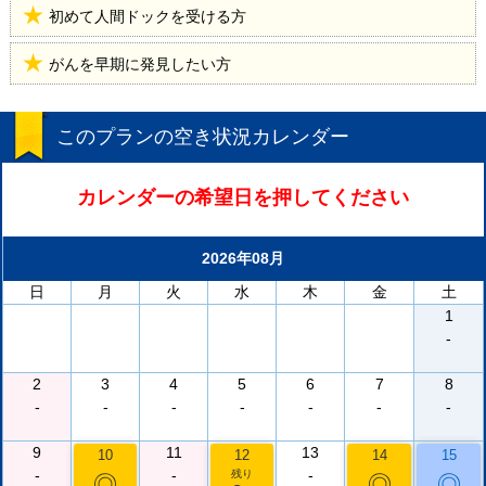
初めて人間ドックを受ける方
がんを早期に発見したい方
このプランの空き状況カレンダー
カレンダーの希望日を押してください
2026年08月
日
月
火
水
木
金
土
1
-
2
3
4
5
6
7
8
-
-
-
-
-
-
-
9
11
13
10
12
14
15
-
-
-
残り
◎
◎
◎