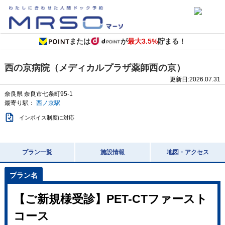
または
が
最大3.5%
貯まる！
西の京病院（メディカルプラザ薬師西の京）
更新日:
2026.07.31
奈良県
奈良市七条町95-1
最寄り駅：
西ノ京駅
インボイス制度に対応
プラン一覧
施設情報
地図・アクセス
【ご新規様受診】PET-CTファースト
コース