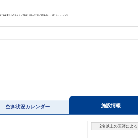
ス検索上位3サイト／22年11月～12月／調査会社：(株)ドゥ・ハウス
施設情報
空き状況カレンダー
2名以上の医師によ