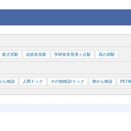
新大宮
駅
近鉄奈良
駅
学研奈良登美ヶ丘
駅
高の原
駅
がん検診
人間ドック
その他検診/ドック
肺がん検診
PE
医療施設選びで迷っている方