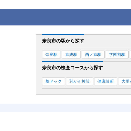
奈良市
の駅から
探す
奈良
駅
京終
駅
西ノ京
駅
学園前
駅
奈良市
の
検査コースから探す
脳ドック
乳がん検診
健康診断
大腸