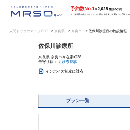
予約数No.1
2,025
※
施設の予約
※「年間予約数」のヒアリング調査 個人向け人間ドック予約サービ
人間ドックのマーソTOP
奈良県
奈良市
佐保川診療所の施設情報
佐保川診療所
奈良県
奈良市今在家町38
最寄り駅：
近鉄奈良駅
インボイス制度に対応
プラン一覧