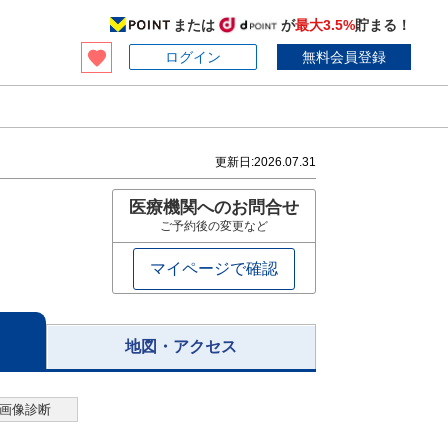
または
が
最大3.5%
貯まる！
ログイン
無料会員登録
更新日:
2026.07.31
医療機関へのお問合せ
ご予約後の変更など
マイページで確認
地図・アクセス
る画像診断