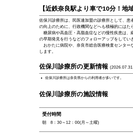
【近鉄奈良駅より車で10分！地
佐保川診療所は、民医連加盟の診療所として、患
の向上のために、行政機関などへも積極的にはた
糖尿病や高血圧・高脂血症などの慢性疾患は、継
の早期発見を行うなどのフォローアップをしてい
おかたに病院や、奈良市総合医療検査センターな
します。
佐保川診療所
の更新情報
(
2026.07.31
佐保川診療所
は
奈良県
からの利用者が多いです。
佐保川診療所
の施設情報
受付時間
朝 8：30～12：00(月～土曜)