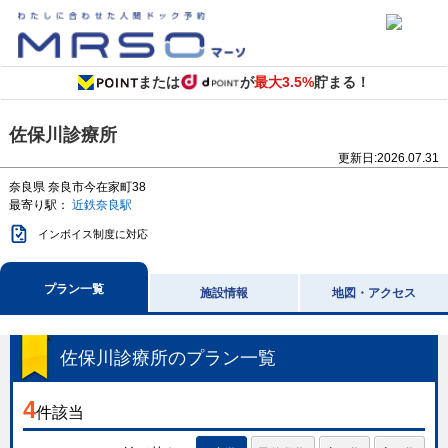
または
が
最大3.5%
貯まる！
佐保川診療所
更新日:
2026.07.31
奈良県
奈良市今在家町38
最寄り駅：
近鉄奈良駅
インボイス制度に対応
プラン一覧
施設情報
地図・アクセス
佐保川診療所
のプラン一覧
4
件該当