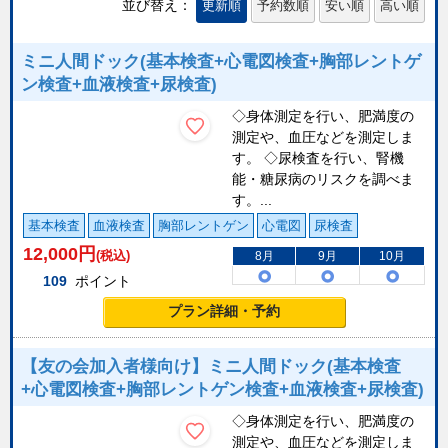
並び替え：
更新順
予約数順
安い順
高い順
ミニ人間ドック(基本検査+心電図検査+胸部レントゲ
ン検査+血液検査+尿検査)
◇身体測定を行い、肥満度の
測定や、血圧などを測定しま
す。 ◇尿検査を行い、腎機
能・糖尿病のリスクを調べま
す。...
基本検査
血液検査
胸部レントゲン
心電図
尿検査
12,000
円
(税込)
8月
9月
10月
109
ポイント
プラン詳細・予約
【友の会加入者様向け】ミニ人間ドック(基本検査
+心電図検査+胸部レントゲン検査+血液検査+尿検査)
◇身体測定を行い、肥満度の
測定や、血圧などを測定しま