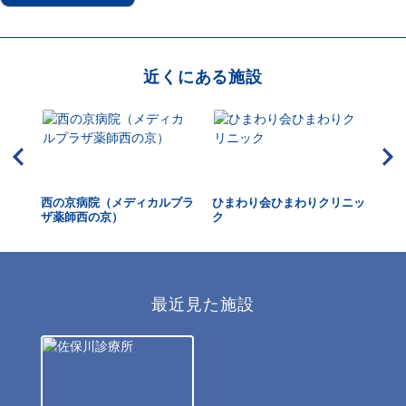
近くにある施設
西の京病院（メディカルプラ
ひまわり会ひまわりクリニッ
登
ザ薬師西の京）
ク
最近見た施設