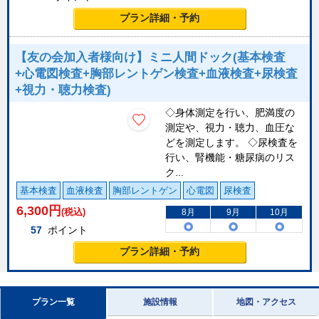
プラン詳細・予約
【友の会加入者様向け】ミニ人間ドック(基本検査
+心電図検査+胸部レントゲン検査+血液検査+尿検査
+視力・聴力検査)
◇身体測定を行い、肥満度の
測定や、視力・聴力、血圧な
どを測定します。 ◇尿検査を
行い、腎機能・糖尿病のリス
ク...
基本検査
血液検査
胸部レントゲン
心電図
尿検査
6,300
円
(税込)
8月
9月
10月
57
ポイント
プラン詳細・予約
プラン一覧
施設情報
地図・アクセス