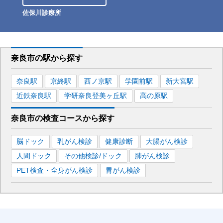
佐保川診療所
奈良市
の駅から
探す
奈良
駅
京終
駅
西ノ京
駅
学園前
駅
新大宮
駅
近鉄奈良
駅
学研奈良登美ヶ丘
駅
高の原
駅
奈良市
の
検査コースから探す
脳ドック
乳がん検診
健康診断
大腸がん検診
人間ドック
その他検診/ドック
肺がん検診
PET検査・全身がん検診
胃がん検診