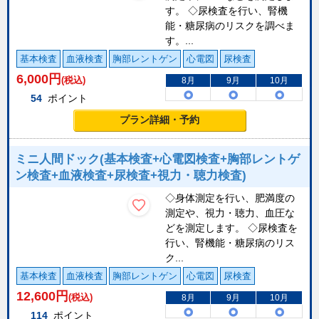
す。 ◇尿検査を行い、腎機
能・糖尿病のリスクを調べま
す。...
基本検査
血液検査
胸部レントゲン
心電図
尿検査
6,000
円
(税込)
8月
9月
10月
54
ポイント
プラン詳細・予約
ミニ人間ドック(基本検査+心電図検査+胸部レントゲ
ン検査+血液検査+尿検査+視力・聴力検査)
◇身体測定を行い、肥満度の
測定や、視力・聴力、血圧な
どを測定します。 ◇尿検査を
行い、腎機能・糖尿病のリス
ク...
基本検査
血液検査
胸部レントゲン
心電図
尿検査
12,600
円
(税込)
8月
9月
10月
114
ポイント