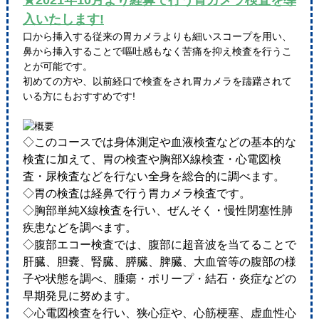
★2021年10月より経鼻で行う胃カメラ検査を導
入いたします!
口から挿入する従来の胃カメラよりも細いスコープを用い、
鼻から挿入することで嘔吐感もなく苦痛を抑え検査を行うこ
とが可能です。
初めての方や、以前経口で検査をされ胃カメラを躊躇されて
いる方にもおすすめです!
◇このコースでは身体測定や血液検査などの基本的な
検査に加えて、胃の検査や胸部X線検査・心電図検
査・尿検査などを行ない全身を総合的に調べます。
◇胃の検査は経鼻で行う胃カメラ検査です。
◇胸部単純X線検査を行い、ぜんそく・慢性閉塞性肺
疾患などを調べます。
◇腹部エコー検査では、腹部に超音波を当てることで
肝臓、胆嚢、腎臓、膵臓、脾臓、大血管等の腹部の様
子や状態を調べ、腫瘍・ポリープ・結石・炎症などの
早期発見に努めます。
◇心電図検査を行い、狭心症や、心筋梗塞、虚血性心