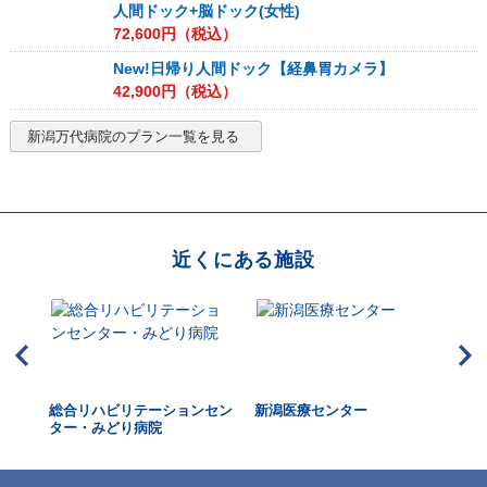
人間ドック+脳ドック(女性)
72,600
円（税込）
New!日帰り人間ドック【経鼻胃カメラ】
42,900
円（税込）
新潟万代病院
のプラン一覧を見る
近くにある施設
ー
総合リハビリテーションセン
新潟医療センター
下
ター・みどり病院