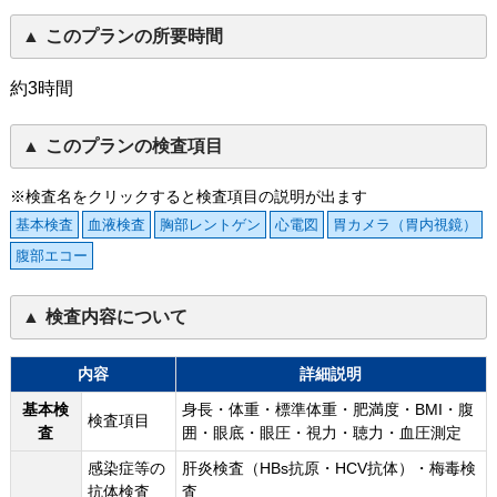
このプランの所要時間
約3時間
このプランの検査項目
※検査名をクリックすると検査項目の説明が出ます
基本検査
血液検査
胸部レントゲン
心電図
胃カメラ（胃内視鏡）
腹部エコー
検査内容について
内容
詳細説明
基本検
身長・体重・標準体重・肥満度・BMI・腹
検査項目
査
囲・眼底・眼圧・視力・聴力・血圧測定
感染症等の
肝炎検査（HBs抗原・HCV抗体）・梅毒検
抗体検査
査