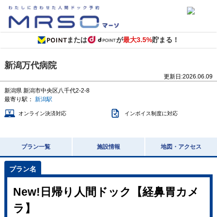
または
が
最大3.5%
貯まる！
新潟万代病院
更新日:
2026.06.09
新潟県
新潟市中央区八千代2-2-8
最寄り駅：
新潟駅
オンライン決済対応
インボイス制度に対応
プラン一覧
施設情報
地図・アクセス
New!日帰り人間ドック【経鼻胃カメ
ラ】