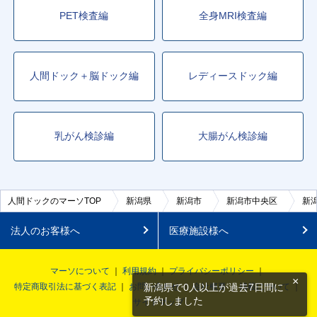
PET検査編
全身MRI検査編
人間ドック＋脳ドック編
レディースドック編
乳がん検診編
大腸がん検診編
人間ドックのマーソTOP
新潟県
新潟市
新潟市中央区
新
法人のお客様へ
医療施設様へ
マーソについて
利用規約
プライバシーポリシー
×
特定商取引法に基づく表記
お問い合わせ
会社概要
掲載について
新潟県で0人以上が過去7日間に
予約しました
サイトマップ