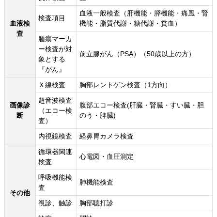
血液一般検査（肝機能・膵機能・痛風・腎
検査項目
血液検
機能・脂質代謝・糖代謝・貧血）
査
腫瘍マーカ
ー検査が対
前立腺がん（PSA）（50歳以上の方）
象とする
『がん』
Ｘ線検査
胸部レントゲン検査（1方向）
超音波検査
画像診
腹部エコー検査(肝臓・腎臓・すい臓・胆
（エコー検
断
のう・脾臓)
査）
内視鏡検査
経鼻胃カメラ検査
循環器関連
心電図・血圧測定
検査
呼吸機能検
肺機能検査
査
その他
視診、触診
胸部聴打診