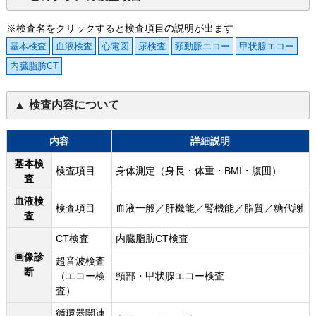
※検査名をクリックすると検査項目の説明が出ます
基本検査
血液検査
心電図
尿検査
頸動脈エコー
甲状腺エコー
内臓脂肪CT
検査内容について
内容
詳細説明
基本検
検査項目
身体測定（身長・体重・BMI・腹囲）
査
血液検
検査項目
血液一般／肝機能／腎機能／脂質／糖代謝
査
CT検査
内臓脂肪CT検査
画像診
超音波検査
断
（エコー検
頸部・甲状腺エコー検査
査）
循環器関連