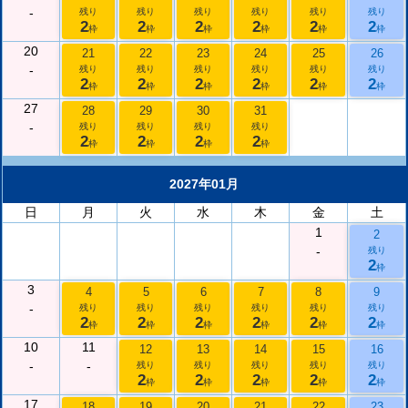
-
残り
残り
残り
残り
残り
残り
2
2
2
2
2
2
枠
枠
枠
枠
枠
枠
20
21
22
23
24
25
26
-
残り
残り
残り
残り
残り
残り
2
2
2
2
2
2
枠
枠
枠
枠
枠
枠
27
28
29
30
31
-
残り
残り
残り
残り
2
2
2
2
枠
枠
枠
枠
2027年01月
日
月
火
水
木
金
土
1
2
-
残り
2
枠
3
4
5
6
7
8
9
-
残り
残り
残り
残り
残り
残り
2
2
2
2
2
2
枠
枠
枠
枠
枠
枠
10
11
12
13
14
15
16
-
-
残り
残り
残り
残り
残り
2
2
2
2
2
枠
枠
枠
枠
枠
17
18
19
20
21
22
23