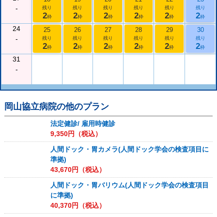
-
残り
残り
残り
残り
残り
残り
2
2
2
2
2
2
枠
枠
枠
枠
枠
枠
24
25
26
27
28
29
30
-
残り
残り
残り
残り
残り
残り
2
2
2
2
2
2
枠
枠
枠
枠
枠
枠
31
-
岡山協立病院
の他のプラン
法定健診/ 雇用時健診
9,350
円（税込）
人間ドック・胃カメラ(人間ドック学会の検査項目に
準拠)
43,670
円（税込）
人間ドック・胃バリウム(人間ドック学会の検査項目
に準拠)
40,370
円（税込）