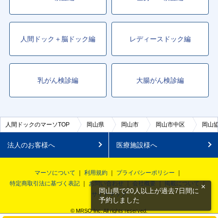
人間ドック＋脳ドック編
レディースドック編
乳がん検診編
大腸がん検診編
人間ドックのマーソTOP
岡山県
岡山市
岡山市中区
岡山
法人のお客様へ
医療施設様へ
マーソについて
利用規約
プライバシーポリシー
特定商取引法に基づく表記
お問い合わせ
会社概要
掲載について
×
岡山県で20人以上が過去7日間に
サイトマップ
予約しました
© MRSO Inc. All rights reserved.