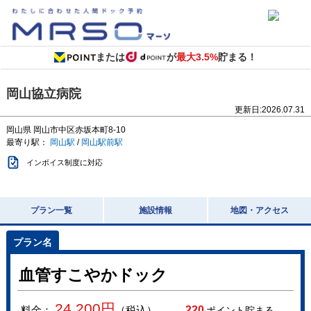
または
が
最大3.5%
貯まる！
岡山協立病院
更新日:
2026.07.31
岡山県
岡山市中区赤坂本町8-10
最寄り駅：
岡山駅
/
岡山駅前駅
インボイス制度に対応
プラン一覧
施設情報
地図・アクセス
血管すこやかドック
24,200
円
料金：
（税込）
220
ポイント貯まる