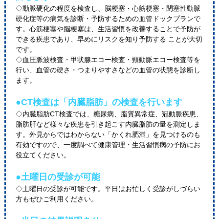
◇動脈硬化の程度を検査し、脳梗塞・心筋梗塞・閉塞性動脈
硬化症等の病気を診断・予防するための血管ドックプランで
す。心筋梗塞や脳梗塞は、生活習慣を改善することで予防が
できる疾患であり、早めにリスクを知り予防する ことが大切
です。
◇血圧脈波検査・甲状腺エコー検査・頸動脈エコー検査等を
行い、血管の硬さ・つまりやすさなどの血管の状態を診断し
ます。
●CT検査は「内臓脂肪」の検査を行います
◇内臓脂肪CT検査では、糖尿病、脂質異常症、冠動脈疾患、
脂肪肝など様々な疾患を引き起こす内臓脂肪の量を測定しま
す。外見からではわからない「かくれ肥満」を見つけるのも
有効ですので、一度調べて健康管理・生活習慣病の予防にお
役立てください。
●土曜日の受診が可能
◇土曜日の受診が可能です。平日はお忙しく受診がしづらい
方もぜひご利用ください。