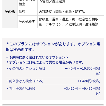
心電図／血圧脈波
検査
その他
診察
内科診察（問診・触診・聴打診）
尿検査（蛋白・潜血・糖・推定塩分摂取
その他検査
量・アルブミン）／結果説明・生活相談
＊このプランにはオプションがあります。オプション選
択は次画面です。
＜予約時に多く選ばれているオプション＞
＊オプションは日程によって異なる場合があります。
・
その他のオプション項目
+
440
円
～ +19,800円(税
込)
・
前立腺がん検査（PSA）
+
1,430
円
(税込)
・
乳・子宮がん検診
+
3,410
円
～ +9,460円(税
込)