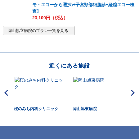
モ・エコーから選択)+子宮頸部細胞診+経腟エコー検
査】
23,100
円（税込）
岡山協立病院
のプラン一覧を見る
近くにある施設
倉敷
桜のみち内科クリニック
岡山旭東病院
岡山
山