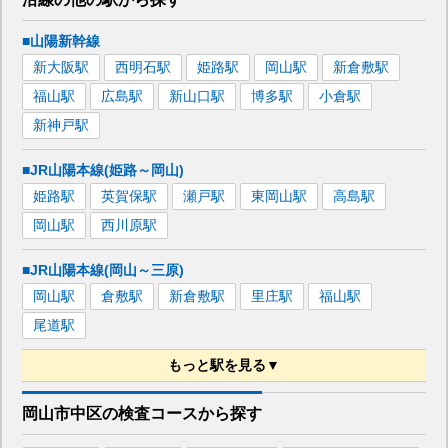
■山陽新幹線
新大阪
駅
西明石
駅
姫路
駅
岡山
駅
新倉敷
駅
福山
駅
広島
駅
新山口
駅
博多
駅
小倉
駅
新神戸
駅
■JR山陽本線(姫路～岡山)
姫路
駅
英賀保
駅
瀬戸
駅
東岡山
駅
高島
駅
岡山
駅
西川原
駅
■JR山陽本線(岡山～三原)
岡山
駅
倉敷
駅
新倉敷
駅
里庄
駅
福山
駅
尾道
駅
もっと駅を見る▼
■JR赤穂線
岡山市中区
の
検査コースから探す
東岡山
駅
高島
駅
岡山
駅
西川原
駅
播州赤穂
駅