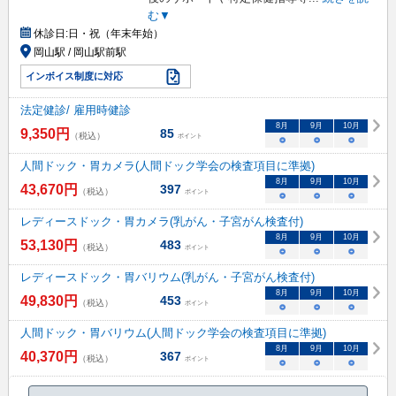
む▼
休診日:
日・祝（年末年始）
岡山駅 / 岡山駅前駅
インボイス制度に対応
法定健診/ 雇用時健診
8
月
9
月
10
月
9,350
円
85
（税込）
ポイント
○
○
○
人間ドック・胃カメラ(人間ドック学会の検査項目に準拠)
8
月
9
月
10
月
43,670
円
397
（税込）
ポイント
○
○
○
レディースドック・胃カメラ(乳がん・子宮がん検査付)
8
月
9
月
10
月
53,130
円
483
（税込）
ポイント
○
○
○
レディースドック・胃バリウム(乳がん・子宮がん検査付)
8
月
9
月
10
月
49,830
円
453
（税込）
ポイント
○
○
○
人間ドック・胃バリウム(人間ドック学会の検査項目に準拠)
8
月
9
月
10
月
40,370
円
367
（税込）
ポイント
○
○
○