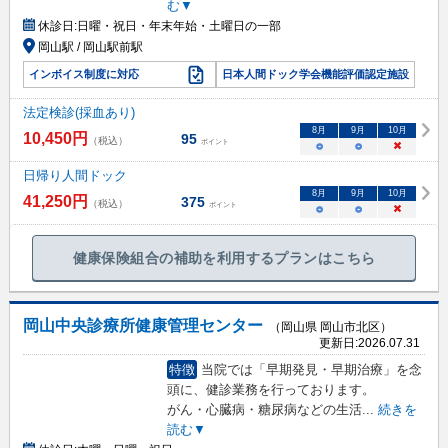
む▼
休診日:
日曜・祝日・年末年始・土曜日の一部
岡山駅 / 岡山駅前駅
インボイス制度に対応
日本人間ドック学会機能評価認定施設
法定検診(採血あり)
8
月
9
月
10
月
10,450
円
95
（税込）
ポイント
○
○
×
日帰り人間ドック
8
月
9
月
10
月
41,250
円
375
（税込）
ポイント
○
○
×
健康保険組合の補助を利用するプランはこちら
岡山中央診療所健康管理センター
（岡山県 岡山市北区）
更新日:
2026.07.31
特徴
当院では「早期発見・早期治療」を念
頭に、健診業務を行っております。
がん・心臓病・糖尿病などの生活
...
続きを
読む▼