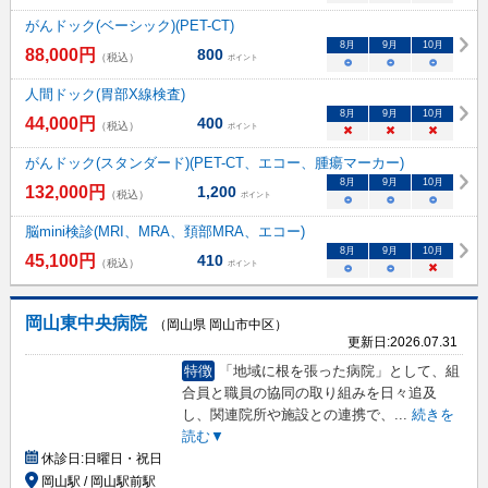
がんドック(ベーシック)(PET-CT)
8
月
9
月
10
月
88,000
円
800
（税込）
ポイント
○
○
○
人間ドック(胃部X線検査)
8
月
9
月
10
月
44,000
円
400
（税込）
ポイント
×
×
×
がんドック(スタンダード)(PET-CT、エコー、腫瘍マーカー)
8
月
9
月
10
月
132,000
円
1,200
（税込）
ポイント
○
○
○
脳mini検診(MRI、MRA、頚部MRA、エコー)
8
月
9
月
10
月
45,100
円
410
（税込）
ポイント
○
○
×
岡山東中央病院
（岡山県 岡山市中区）
更新日:
2026.07.31
特徴
「地域に根を張った病院」として、組
合員と職員の協同の取り組みを日々追及
し、関連院所や施設との連携で、
...
続きを
読む▼
休診日:
日曜日・祝日
岡山駅 / 岡山駅前駅