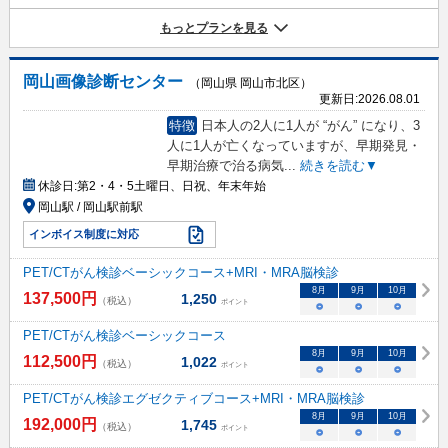
もっとプランを見る
岡山画像診断センター
（岡山県 岡山市北区）
更新日:
2026.08.01
特徴
日本人の2人に1人が “がん” になり、3
人に1人が亡くなっていますが、早期発見・
早期治療で治る病気
...
続きを読む▼
休診日:
第2・4・5土曜日、日祝、年末年始
岡山駅 / 岡山駅前駅
インボイス制度に対応
PET/CTがん検診ベーシックコース+MRI・MRA脳検診
8
月
9
月
10
月
137,500
円
1,250
（税込）
ポイント
○
○
○
PET/CTがん検診ベーシックコース
8
月
9
月
10
月
112,500
円
1,022
（税込）
ポイント
○
○
○
PET/CTがん検診エグゼクティブコース+MRI・MRA脳検診
8
月
9
月
10
月
192,000
円
1,745
（税込）
ポイント
○
○
○