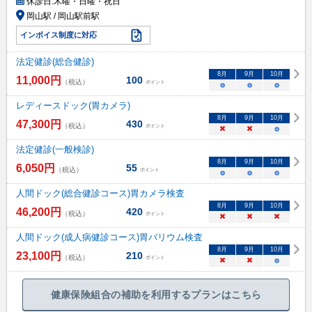
休診日:
木曜・日曜・祝日
岡山駅 / 岡山駅前駅
インボイス制度に対応
法定健診(総合健診)
8
月
9
月
10
月
11,000
円
100
（税込）
ポイント
○
○
○
レディースドック(胃カメラ)
8
月
9
月
10
月
47,300
円
430
（税込）
ポイント
×
×
○
法定健診(一般検診)
8
月
9
月
10
月
6,050
円
55
（税込）
ポイント
○
○
○
人間ドック(総合健診コース)胃カメラ検査
8
月
9
月
10
月
46,200
円
420
（税込）
ポイント
×
×
×
人間ドック(成人病健診コース)胃バリウム検査
8
月
9
月
10
月
23,100
円
210
（税込）
ポイント
×
×
○
健康保険組合の補助を利用するプランはこちら