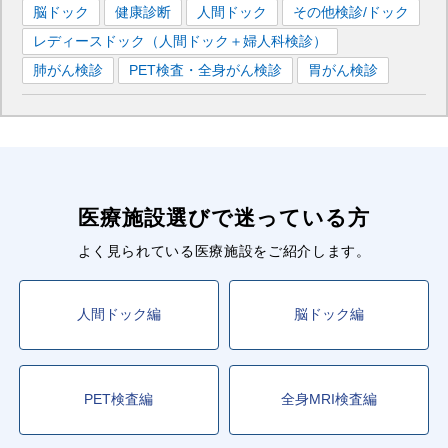
脳ドック
健康診断
人間ドック
その他検診/ドック
伊部
駅
レディースドック（人間ドック＋婦人科検診）
■JR伯備線
肺がん検診
PET検査・全身がん検診
胃がん検診
岡山
駅
倉敷
駅
■JR宇野線
岡山
駅
■JR吉備線
医療施設選びで迷っている方
岡山
駅
よく見られている医療施設をご紹介します。
■JR津山線
岡山
駅
人間ドック編
脳ドック編
■東山線
岡山駅前
駅
PET検査編
全身MRI検査編
■清輝橋線
岡山駅前
駅