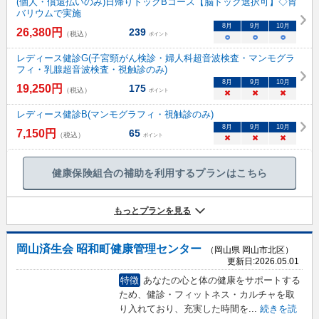
(個人・償還払いのみ)日帰りドックBコース【脳ドック選択可】◇胃
バリウムで実施
8
月
9
月
10
月
26,380
円
239
（税込）
ポイント
○
○
○
レディース健診G(子宮頸がん検診・婦人科超音波検査・マンモグラ
フィ・乳腺超音波検査・視触診のみ)
8
月
9
月
10
月
19,250
円
175
（税込）
ポイント
×
×
×
レディース健診B(マンモグラフィ・視触診のみ)
8
月
9
月
10
月
7,150
円
65
（税込）
ポイント
×
×
×
健康保険組合の補助を利用するプランはこちら
もっとプランを見る
岡山済生会 昭和町健康管理センター
（岡山県 岡山市北区）
更新日:
2026.05.01
特徴
あなたの心と体の健康をサポートする
ため、健診・フィットネス・カルチャを取
り入れており、充実した時間を
...
続きを読