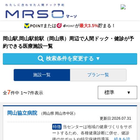
または
が
最大3.5%
貯まる！
岡山駅,岡山駅前駅（岡山県）周辺
で
人間ドック・健診
が予
約できる
医療施設
一覧
検索条件を変更する
▼
施設一覧
プラン一覧
7
全
件中
1
〜
7
件表示
岡山協立病院
（岡山県 岡山市中区）
更新日:
2026.07.31
特徴
当センターは地域の健康づくりをサポ
ートするため、各種健康診断に併せ、健診
後のサポートや特定保健指導等
...
続きを読