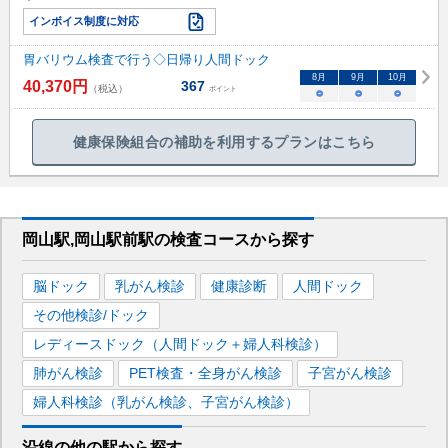
インボイス制度に対応
胃バリウム検査で行う◇日帰り人間ドック
8
月
9
月
10
月
40,370
円
367
（税込）
ポイント
○
○
○
健康保険組合の補助を利用するプランはこちら
岡山駅,岡山駅前駅
の
検査コースから探す
脳ドック
乳がん検診
健康診断
人間ドック
その他検診/ドック
レディースドック（人間ドック＋婦人科検診）
肺がん検診
PET検査・全身がん検診
子宮がん検診
婦人科検診（乳がん検診、子宮がん検診）
沿線の他の駅から
探す