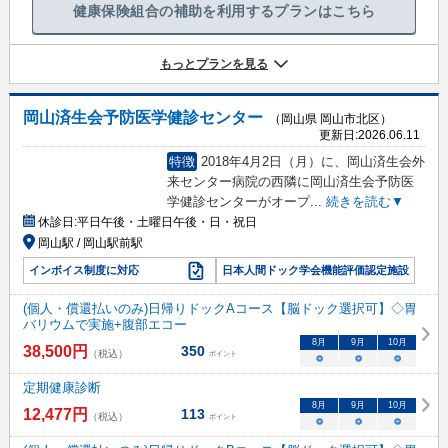
健康保険組合の補助を利用するプランはこちら
もっとプランを見る
岡山済生会予防医学健診センター
（岡山県 岡山市北区）
更新日:
2026.06.11
特徴
2018年4月2日（月）に、岡山済生会外
来センター病院の西隣に岡山済生会予防医
学健診センターがオープ
...
続きを読む▼
休診日:
平日午後・土曜日午後・日・祝日
岡山駅 / 岡山駅前駅
インボイス制度に対応
日本人間ドック学会機能評価認定施設
(個人・償還払いのみ)日帰りドックAコース【脳ドック選択可】◇胃
バリウムで実施+腹部エコー
8
月
9
月
10
月
38,500
円
350
（税込）
ポイント
○
○
○
定期健康診断
8
月
9
月
10
月
12,477
円
113
（税込）
ポイント
○
○
○