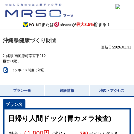
または
が
最大3.5%
貯まる！
沖縄県健康づくり財団
更新日:
2026.01.31
沖縄県
南風原町字宮平212
最寄り駅：
インボイス制度に対応
プラン一覧
施設情報
地図・アクセス
日帰り人間ドック(胃カメラ検査)
41,800
円
料金：
（税込）
380
ポイント貯まる