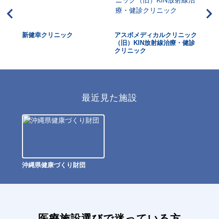
新健幸クリニック
アスボメディカルクリニック
小
（旧）KIN放射線治療・健診
クリニック
最近見た施設
沖縄県健康づくり財団
医療施設選びで迷っている方