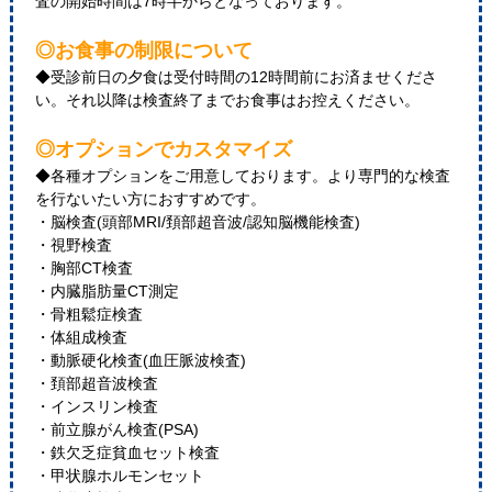
査の開始時間は7時半からとなっております。
◎お食事の制限について
◆受診前日の夕食は受付時間の12時間前にお済ませくださ
い。それ以降は検査終了までお食事はお控えください。
◎オプションでカスタマイズ
◆各種オプションをご用意しております。より専門的な検査
を行ないたい方におすすめです。
・脳検査(頭部MRI/頚部超音波/認知脳機能検査)
・視野検査
・胸部CT検査
・内臓脂肪量CT測定
・骨粗鬆症検査
・体組成検査
・動脈硬化検査(血圧脈波検査)
・頚部超音波検査
・インスリン検査
・前立腺がん検査(PSA)
・鉄欠乏症貧血セット検査
・甲状腺ホルモンセット