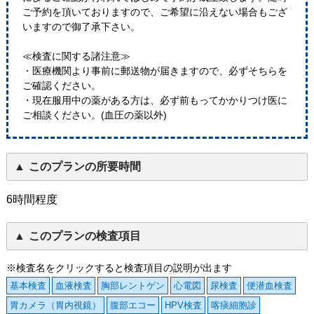
ご予約を頂いておりますので、ご希望に沿えない場合もござ
いますので御了承下さい。
≪検査に関する諸注意≫
・医療機関より事前に郵送物が届きますので、必ずそちらを
ご確認ください。
・現在服用中の薬がある方は、必ず前もってかかりつけ医に
ご相談ください。(血圧の薬以外)
このプランの所要時間
6時間程度
このプランの検査項目
※検査名をクリックすると検査項目の説明が出ます
基本検査
血液検査
胸部レントゲン
心電図
尿検査
便潜血検査
胃カメラ（胃内視鏡）
腹部エコー
HPV検査
喀痰細胞診