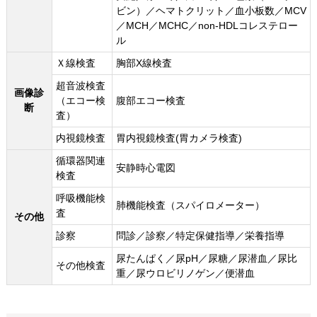
ビン）／ヘマトクリット／血小板数／MCV
／MCH／MCHC／non-HDLコレステロー
ル
Ｘ線検査
胸部X線検査
超音波検査
画像診
（エコー検
腹部エコー検査
断
査）
内視鏡検査
胃内視鏡検査(胃カメラ検査)
循環器関連
安静時心電図
検査
呼吸機能検
肺機能検査（スパイロメーター）
査
その他
診察
問診／診察／特定保健指導／栄養指導
尿たんぱく／尿pH／尿糖／尿潜血／尿比
その他検査
重／尿ウロビリノゲン／便潜血