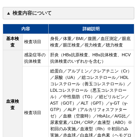
検査内容について
内容
詳細説明
基本検
身長／体重／BMI／腹囲／血圧測定／眼底
検査項目
査
検査／眼圧検査／視力検査／聴力検査
感染症等の
肝炎（HBs抗原検査、HBs抗体検査、HCV
抗体検査
抗体検査のいずれかを含む）
総蛋白／アルブミン／クレアチニン（Cr）
／尿酸（UA）／総コレステロール／HDL
コレステロール（善玉コレステロール）／
LDLコレステロール（悪玉コレステロー
ル）／中性脂肪（TG）／総ビリルビン／
血液検
AST（GOT）／ALT（GPT）／γ-GT（γ-
査
GTP）／ALP（アルカリフォスファター
検査項目
ゼ）／血糖（空腹時）／HbA1c／A/G比／
尿素窒素／LDH／CRP／血液型（ABO）※
初回のみ実施／血液型（Rh）※初回のみ
実施／赤血球／白血球／血色素（ヘモグロ