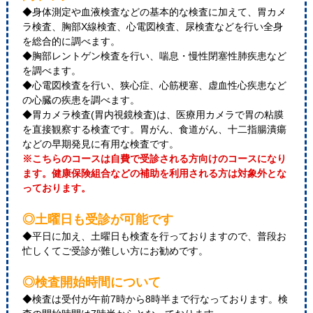
◆身体測定や血液検査などの基本的な検査に加えて、胃カメ
ラ検査、胸部X線検査、心電図検査、尿検査などを行い全身
を総合的に調べます。
◆胸部レントゲン検査を行い、喘息・慢性閉塞性肺疾患など
を調べます。
◆心電図検査を行い、狭心症、心筋梗塞、虚血性心疾患など
の心臓の疾患を調べます。
◆胃カメラ検査(胃内視鏡検査)は、医療用カメラで胃の粘膜
を直接観察する検査です。胃がん、食道がん、十二指腸潰瘍
などの早期発見に有用な検査です。
※こちらのコースは自費で受診される方向けのコースになり
ます。健康保険組合などの補助を利用される方は対象外とな
っております。
◎土曜日も受診が可能です
◆平日に加え、土曜日も検査を行っておりますので、普段お
忙しくてご受診が難しい方にお勧めです。
◎検査開始時間について
◆検査は受付が午前7時から8時半まで行なっております。検