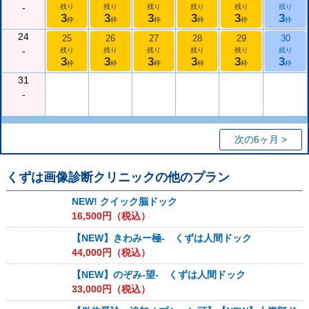
-
残り
残り
残り
残り
残り
残り
3
3
3
3
3
3
枠
枠
枠
枠
枠
枠
24
25
26
27
28
29
30
-
残り
残り
残り
残り
残り
残り
3
3
3
3
3
3
枠
枠
枠
枠
枠
枠
31
-
次の6ヶ月 >
くずは画像診断クリニック
の他のプラン
NEW! クイック脳ドック
16,500
円（税込）
【NEW】きわみー極- くずは人間ドック
44,000
円（税込）
【NEW】のぞみ-望- くずは人間ドック
33,000
円（税込）