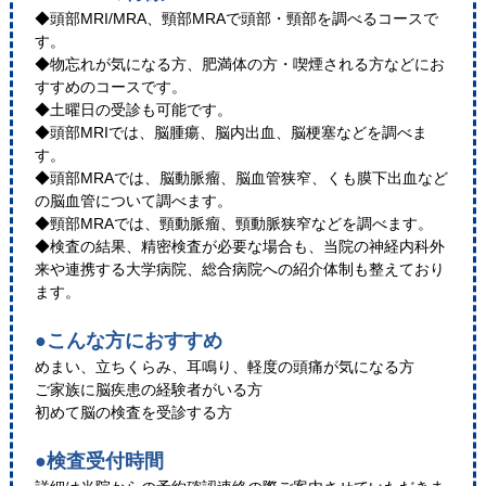
◆頭部MRI/MRA、頸部MRAで頭部・頸部を調べるコースで
す。
◆物忘れが気になる方、肥満体の方・喫煙される方などにお
すすめのコースです。
◆土曜日の受診も可能です。
◆頭部MRIでは、脳腫瘍、脳内出血、脳梗塞などを調べま
す。
◆頭部MRAでは、脳動脈瘤、脳血管狭窄、くも膜下出血など
の脳血管について調べます。
◆頸部MRAでは、頸動脈瘤、頸動脈狭窄などを調べます。
◆検査の結果、精密検査が必要な場合も、当院の神経内科外
来や連携する大学病院、総合病院への紹介体制も整えており
ます。
●こんな方におすすめ
めまい、立ちくらみ、耳鳴り、軽度の頭痛が気になる方
ご家族に脳疾患の経験者がいる方
初めて脳の検査を受診する方
●検査受付時間