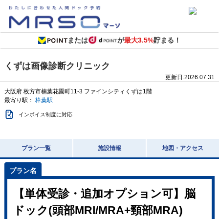
または
が
最大3.5%
貯まる！
くずは画像診断クリニック
更新日:
2026.07.31
大阪府
枚方市楠葉花園町11-3
ファインシティくずは1階
最寄り駅：
樟葉駅
インボイス制度に対応
プラン一覧
施設情報
地図・アクセス
【単体受診・追加オプション可】脳
ドック(頭部MRI/MRA+頸部MRA)