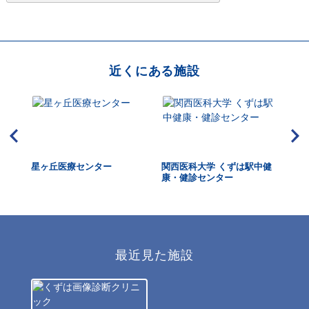
近くにある施設
HUK
星ヶ丘医療センター
関西医科大学 くずは駅中健
天
dica
康・健診センター
最近見た施設