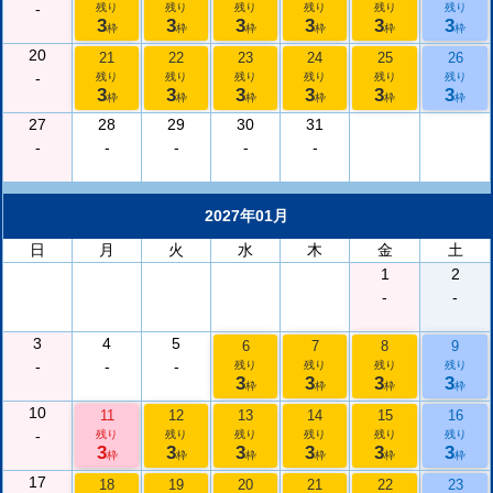
-
残り
残り
残り
残り
残り
残り
3
3
3
3
3
3
枠
枠
枠
枠
枠
枠
20
21
22
23
24
25
26
-
残り
残り
残り
残り
残り
残り
3
3
3
3
3
3
枠
枠
枠
枠
枠
枠
27
28
29
30
31
-
-
-
-
-
2027年01月
日
月
火
水
木
金
土
1
2
-
-
3
4
5
6
7
8
9
-
-
-
残り
残り
残り
残り
3
3
3
3
枠
枠
枠
枠
10
11
12
13
14
15
16
-
残り
残り
残り
残り
残り
残り
3
3
3
3
3
3
枠
枠
枠
枠
枠
枠
17
18
19
20
21
22
23