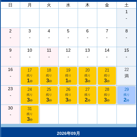
日
月
火
水
木
金
土
1
-
2
3
4
5
6
7
8
-
-
-
-
-
-
-
9
10
11
12
13
14
15
-
-
-
-
-
-
-
16
22
17
18
19
20
21
-
満
残り
残り
残り
残り
残り
1
3
1
3
3
枠
枠
枠
枠
枠
23
24
25
26
27
28
29
-
残り
残り
残り
残り
残り
残り
3
3
3
2
3
2
枠
枠
枠
枠
枠
枠
30
31
-
残り
3
枠
2026年09月