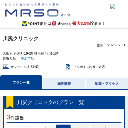
または
が
最大3.5%
貯まる！
川尻クリニック
更新日:
2026.07.31
大阪府
舟木町19-20
林泉第7ビル1階
最寄り駅：
茨木市駅
オンライン決済対応
インボイス制度に対応
プラン一覧
施設情報
地図・アクセス
川尻クリニック
のプラン一覧
3
件該当