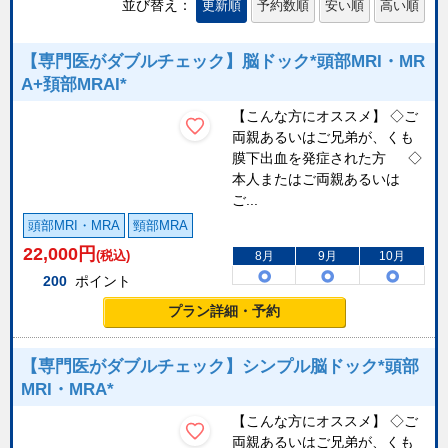
並び替え：
更新順
予約数順
安い順
高い順
【専門医がダブルチェック】脳ドック*頭部MRI・MR
A+頚部MRAI*
【こんな方にオススメ】 ◇ご
両親あるいはご兄弟が、くも
膜下出血を発症された方 ◇
本人またはご両親あるいは
ご...
頭部MRI・MRA
頸部MRA
22,000
円
(税込)
8月
9月
10月
200
ポイント
プラン詳細・予約
【専門医がダブルチェック】シンプル脳ドック*頭部
MRI・MRA*
【こんな方にオススメ】 ◇ご
両親あるいはご兄弟が、くも