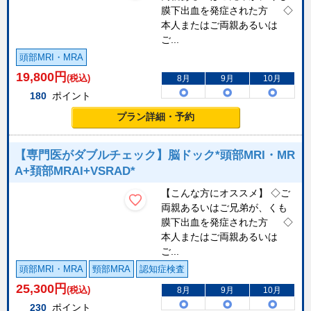
膜下出血を発症された方 ◇
本人またはご両親あるいは
ご...
頭部MRI・MRA
19,800
円
(税込)
8月
9月
10月
180
ポイント
プラン詳細・予約
【専門医がダブルチェック】脳ドック*頭部MRI・MR
A+頚部MRAI+VSRAD*
【こんな方にオススメ】 ◇ご
両親あるいはご兄弟が、くも
膜下出血を発症された方 ◇
本人またはご両親あるいは
ご...
頭部MRI・MRA
頸部MRA
認知症検査
25,300
円
(税込)
8月
9月
10月
230
ポイント