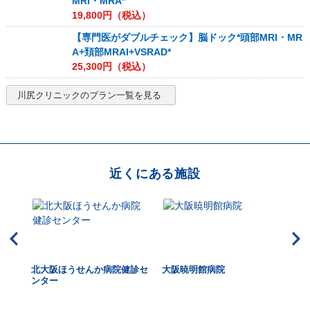
MRI・MRA*
19,800
円（税込）
【専門医がダブルチェック】脳ドック*頭部MRI・MR
A+頚部MRAI+VSRAD*
25,300
円（税込）
川尻クリニック
のプラン一覧を見る
近くにある施設
HUK
北大阪ほうせんか病院健診セ
大阪暁明館病院
牧
dica
ンター