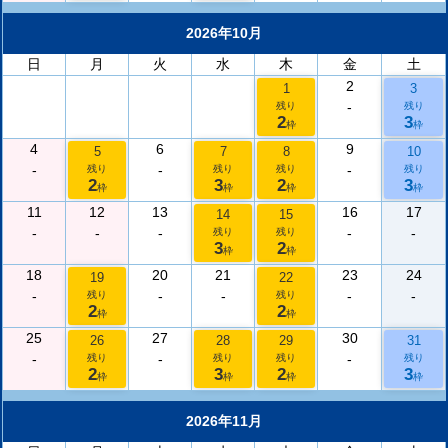
2026年10月
日
月
火
水
木
金
土
2
1
3
-
残り
残り
2
3
枠
枠
4
6
9
5
7
8
10
-
-
-
残り
残り
残り
残り
2
3
2
3
枠
枠
枠
枠
11
12
13
16
17
14
15
-
-
-
-
-
残り
残り
3
2
枠
枠
18
20
21
23
24
19
22
-
-
-
-
-
残り
残り
2
2
枠
枠
25
27
30
26
28
29
31
-
-
-
残り
残り
残り
残り
2
3
2
3
枠
枠
枠
枠
2026年11月