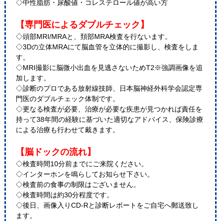
◇中性脂肪・尿酸値・コレステロール値が高い方
【専門医によるダブルチェック】
◇頭部MRI/MRAと、頚部MRA検査を行ないます。
◇3Dの立体MRAにて脳血管を立体的に撮影し、検査をしま
す。
◇MRI撮影に脳微小出血を見逃さないためT2※強調画像を追
加します。
◇診断のプロである放射線技師、日本脳神経外科学会認定専
門医のダブルチェック体制です。
◇更なる検査が必要、治療が必要な疾患が見つかれば責任を
持って38年間の経験に基づいた適切なアドバイス、保険診療
による治療も行わせて戴きます。
【脳ドックの流れ】
◇検査時間10分前までにご来院ください。
◇インターホンを鳴らしてお知らせ下さい。
◇検査前の食事の制限はございません。
◇検査時間は約30分程度です。
◇後日、画像入りCD-Rと診断レポートをご自宅へ郵送致し
ます。