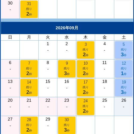
30
31
-
残り
2
枠
2026年09月
日
月
火
水
木
金
土
1
2
4
3
5
-
-
-
残り
残り
2
3
枠
枠
6
8
11
7
9
10
12
-
-
-
残り
残り
残り
残り
2
3
2
1
枠
枠
枠
枠
13
15
16
18
14
17
19
-
-
-
-
残り
残り
残り
2
2
3
枠
枠
枠
20
21
22
23
25
26
24
-
-
-
-
-
-
残り
2
枠
27
29
28
30
-
-
残り
残り
2
3
枠
枠