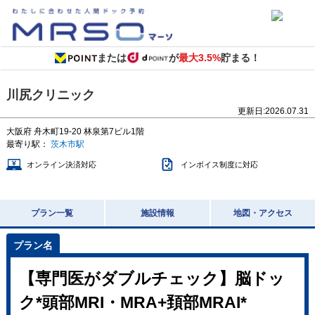
または
が
最大3.5%
貯まる！
川尻クリニック
更新日:
2026.07.31
大阪府
舟木町19-20
林泉第7ビル1階
最寄り駅：
茨木市駅
オンライン決済対応
インボイス制度に対応
プラン一覧
施設情報
地図・アクセス
【専門医がダブルチェック】脳ドッ
ク*頭部MRI・MRA+頚部MRAI*