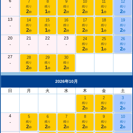
6
7
8
9
10
11
12
-
残り
残り
残り
残り
残り
残り
2
1
2
2
1
2
枠
枠
枠
枠
枠
枠
13
14
15
16
17
18
19
-
残り
残り
残り
残り
残り
残り
2
1
2
2
1
2
枠
枠
枠
枠
枠
枠
20
21
22
23
24
25
26
-
-
-
-
残り
残り
残り
2
1
2
枠
枠
枠
27
28
29
30
-
残り
残り
残り
2
1
2
枠
枠
枠
2026年10月
日
月
火
水
木
金
土
1
2
3
残り
残り
残り
2
2
2
枠
枠
枠
4
5
6
7
8
9
10
-
残り
残り
残り
残り
残り
残り
2
2
2
2
2
2
枠
枠
枠
枠
枠
枠