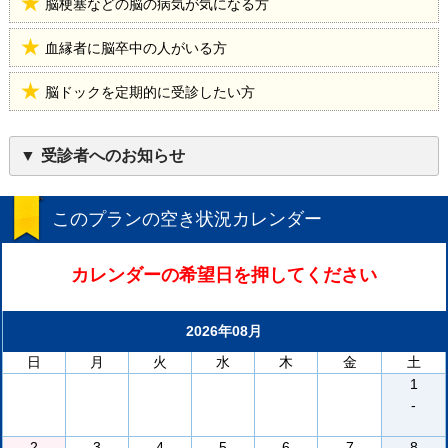
脳梗塞などの脳の病気が気になる方
血縁者に脳卒中の人がいる方
脳ドックを定期的に受診したい方
受診者へのお知らせ
このプランの空き状況カレンダー
カレンダーの希望日を押してください
2026年08月
日
月
火
水
木
金
土
1
-
2
3
4
5
6
7
8