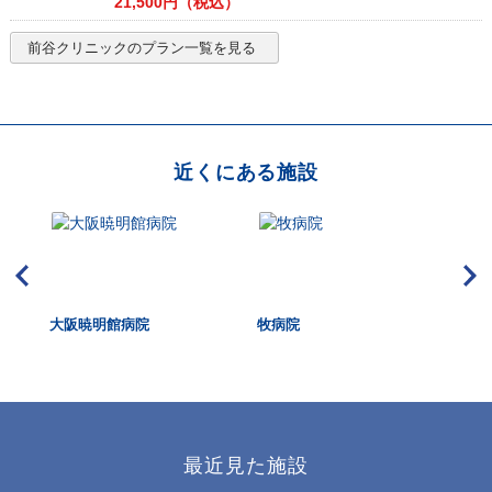
21,500
円（税込）
前谷クリニック
のプラン一覧を見る
近くにある施設
HUK
大阪暁明館病院
牧病院
大
dica
最近見た施設