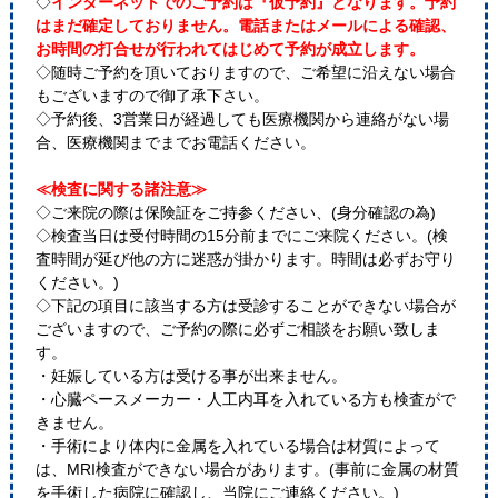
◇
インターネットでのご予約は『仮予約』となります。予約
はまだ確定しておりません。電話またはメールによる確認、
お時間の打合せが行われてはじめて予約が成立します。
◇随時ご予約を頂いておりますので、ご希望に沿えない場合
もございますので御了承下さい。
◇予約後、3営業日が経過しても医療機関から連絡がない場
合、医療機関までまでお電話ください。
≪検査に関する諸注意≫
◇ご来院の際は保険証をご持参ください、(身分確認の為)
◇検査当日は受付時間の15分前までにご来院ください。(検
査時間が延び他の方に迷惑が掛かります。時間は必ずお守り
ください。)
◇下記の項目に該当する方は受診することができない場合が
ございますので、ご予約の際に必ずご相談をお願い致しま
す。
・妊娠している方は受ける事が出来ません。
・心臓ペースメーカー・人工内耳を入れている方も検査がで
きません。
・手術により体内に金属を入れている場合は材質によって
は、MRI検査ができない場合があります。(事前に金属の材質
を手術した病院に確認し、当院にご連絡ください。)