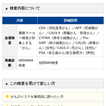
検査内容について
内容
詳細説明
CEA（消化器系がん）／AFP（肝細胞が
腫瘍マーカ
ん）／CA19-9（膵臓がん・胆道がん）／
血液検
ー検査が対
CYFRA（肺非小細胞がん）／Pro-
査
象とする
GRP（肺小細胞がん）／CA125（卵巣が
『がん』
ん）[女性]／CA15-3（乳がん）[女性]／
PSA（前立腺がん/前立腺肥大）[男性]
画像診
MRI/MRA
頭部MRI検査
断
検査
この検査を受けて欲しい方
がんのリスクを徹底的に調べたい方