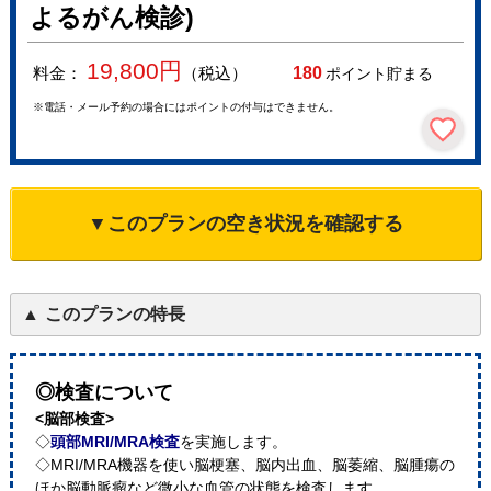
よるがん検診)
19,800
円
料金：
（税込）
180
ポイント貯まる
※電話・メール予約の場合にはポイントの付与はできません。
▼このプランの空き状況を確認する
このプランの特長
◎検査について
<脳部検査>
◇
頭部MRI/MRA検査
を実施します。
◇MRI/MRA機器を使い脳梗塞、脳内出血、脳萎縮、脳腫瘍の
ほか脳動脈瘤など微小な血管の状態を検査します。