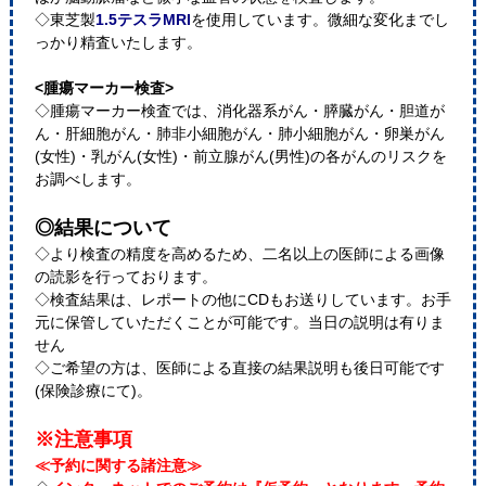
◇東芝製
1.5テスラMRI
を使用しています。微細な変化までし
っかり精査いたします。
<腫瘍マーカー検査>
◇腫瘍マーカー検査では、消化器系がん・膵臓がん・胆道が
ん・肝細胞がん・肺非小細胞がん・肺小細胞がん・卵巣がん
(女性)・乳がん(女性)・前立腺がん(男性)の各がんのリスクを
お調べします。
◎結果について
◇より検査の精度を高めるため、二名以上の医師による画像
の読影を行っております。
◇検査結果は、レポートの他にCDもお送りしています。お手
元に保管していただくことが可能です。当日の説明は有りま
せん
◇ご希望の方は、医師による直接の結果説明も後日可能です
(保険診療にて)。
※注意事項
≪予約に関する諸注意≫