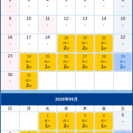
-
-
-
-
-
-
-
9
10
11
12
13
14
15
-
-
-
-
-
-
-
16
17
18
22
19
20
21
-
-
-
-
残り
残り
残り
2
2
1
枠
枠
枠
23
24
25
26
27
28
29
-
残り
残り
残り
残り
残り
残り
2
1
2
2
1
2
枠
枠
枠
枠
枠
枠
30
31
-
残り
2
枠
2026年09月
日
月
火
水
木
金
土
5
1
2
3
4
-
残り
残り
残り
残り
1
2
2
1
枠
枠
枠
枠