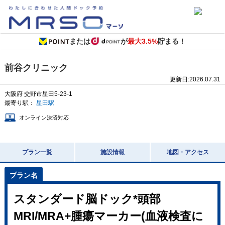
または
が
最大3.5%
貯まる！
前谷クリニック
更新日:
2026.07.31
大阪府
交野市星田5-23-1
最寄り駅：
星田駅
オンライン決済対応
プラン一覧
施設情報
地図・アクセス
スタンダード脳ドック*頭部
MRI/MRA+腫瘍マーカー(血液検査に