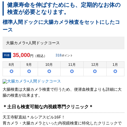
健康寿命を伸ばすためにも、定期的なお体の
検査が必要となります。
標準人間ドックに大腸カメラ検査をセットにしたコ
ース
大腸カメラ+人間ドックコース
35,000
318
円（税込）
ポイント
8
月
9
月
10
月
11
月
12
月
1
月
大腸検査は大腸カメラ検査で行うため、便潜血検査よりも詳細に大
腸の検査が出来ます。
＊土日も検査可能な内視鏡専門クリニック＊
天王寺駅直結＊ルシアスビル16F！
胃カメラ・大腸カメラといった内視鏡検査に特化したクリニックで