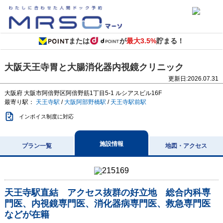
または
が
最大3.5%
貯まる！
大阪天王寺胃と大腸消化器内視鏡クリニック
更新日:
2026.07.31
大阪府
大阪市阿倍野区阿倍野筋1丁目5-1
ルシアスビル16F
最寄り駅：
天王寺駅
/
大阪阿部野橋駅
/
天王寺駅前駅
インボイス制度に対応
施設情報
プラン一覧
地図・アクセス
天王寺駅直結 アクセス抜群の好立地 総合内科専
門医、内視鏡専門医、消化器病専門医、救急専門医
などが在籍