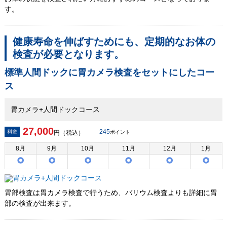
す。
健康寿命を伸ばすためにも、定期的なお体の
検査が必要となります。
標準人間ドックに胃カメラ検査をセットにしたコー
ス
胃カメラ+人間ドックコース
27,000
245
円（税込）
ポイント
8
月
9
月
10
月
11
月
12
月
1
月
胃部検査は胃カメラ検査で行うため、バリウム検査よりも詳細に胃
部の検査が出来ます。