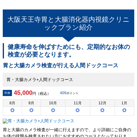
大阪天王寺胃と大腸消化器内視鏡クリニ
ック
プラン紹介
健康寿命を伸ばすためにも、定期的なお体の
検査が必要となります。
胃と大腸カメラ検査が行える人間ドックコース
胃・大腸カメラ+人間ドックコース
45,000
409
円（税込）
ポイント
8
月
9
月
10
月
11
月
12
月
1
月
胃と大腸のカメラ検査が一緒に行えますので、より詳細にご自身の
お体の状態を検査されたい方におすすめのコースとなっておりま