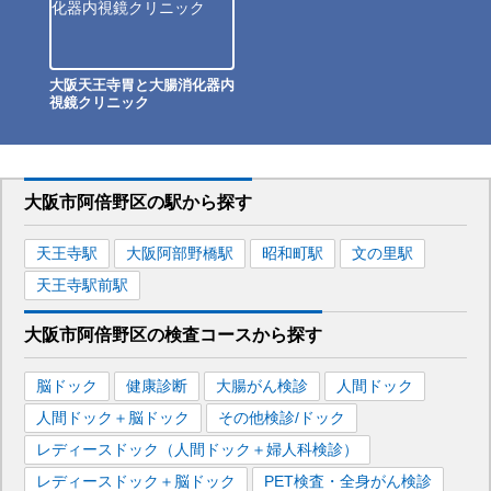
大阪天王寺胃と大腸消化器内
視鏡クリニック
大阪市阿倍野区
の駅から
探す
天王寺
駅
大阪阿部野橋
駅
昭和町
駅
文の里
駅
天王寺駅前
駅
大阪市阿倍野区
の
検査コースから探す
脳ドック
健康診断
大腸がん検診
人間ドック
人間ドック＋脳ドック
その他検診/ドック
レディースドック（人間ドック＋婦人科検診）
レディースドック＋脳ドック
PET検査・全身がん検診