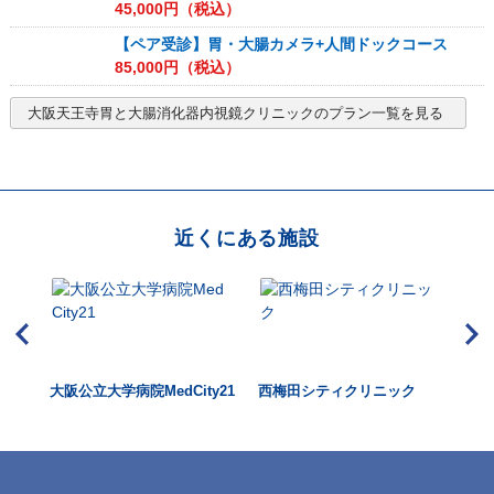
45,000
円（税込）
【ペア受診】胃・大腸カメラ+人間ドックコース
85,000
円（税込）
大阪天王寺胃と大腸消化器内視鏡クリニック
のプラン一覧を見る
近くにある施設
大阪公立大学病院MedCity21
西梅田シティクリニック
牧