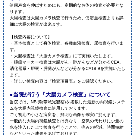
健康寿命を伸ばすためにも、定期的なお体の検査が必要とな
ります。
大腸検査は大腸カメラ検査で行うため、便潜血検査よりも詳
細に大腸の検査が出来ます。
【検査内容について】
・基本検査として身体検査、各種血液検査、尿検査を行いま
す。
・大腸検査は『大腸カメラ検査』にて実施いたします。
・腫瘍マーカー検査は大腸がん・肺がんなどが分かるCEA、
消化器系・胆嚢・膵臓がんなどが分かるCA19-9を実施いたし
ます。
・詳しい検査内容は『検査項目表』をご確認ください。
●当院が行う『大腸カメラ検査』について
当院では、NBI(狭帯域光観察)を搭載した最新の内視鏡システ
ムを大腸内視鏡検査に使用しております。
ごく初期の小さな病変を、鮮明な画像が確実に捉えます。
一般的な大腸内視鏡検査とは異なり、空気の代わりに少量の
水を注入した上で検査を行うことで、痛みの軽減、時間短縮
などといった成果をあげております。