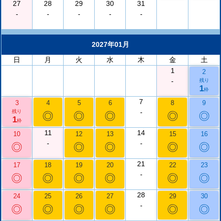
27
28
29
30
31
-
-
-
-
-
2027年01月
日
月
火
水
木
金
土
1
2
-
残り
1
枠
7
3
4
5
6
8
9
-
残り
◎
◎
◎
◎
◎
1
枠
11
14
10
12
13
15
16
-
-
◎
◎
◎
◎
◎
21
17
18
19
20
22
23
-
◎
◎
◎
◎
◎
◎
28
24
25
26
27
29
30
-
◎
◎
◎
◎
◎
◎