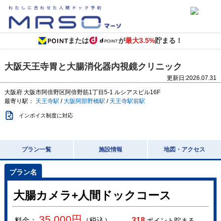
または
が
最大3.5%
貯まる！
大阪天王寺胃と大腸消化器内視鏡クリニック
更新日:
2026.07.31
大阪府
大阪市阿倍野区阿倍野筋1丁目5-1
ルシアスビル16F
最寄り駅：
天王寺駅
/
大阪阿部野橋駅
/
天王寺駅前駅
インボイス制度に対応
プラン一覧
施設情報
地図・アクセス
大腸カメラ+人間ドックコース
35,000
円
料金：
（税込）
318
ポイント貯まる