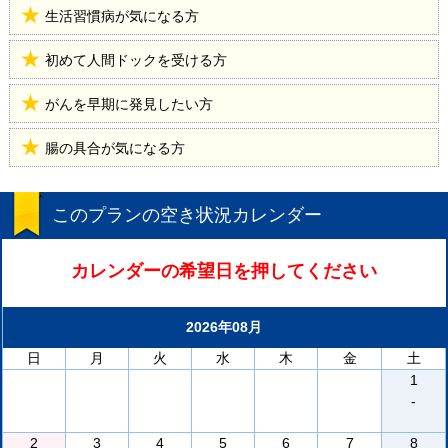
生活習慣病が気になる方
初めて人間ドックを受ける方
がんを早期に発見したい方
腸の具合が気になる方
このプランの空き状況カレンダー
カレンダーの希望日を押してください
2026年08月
日
月
火
水
木
金
土
1
-
2
3
4
5
6
7
8