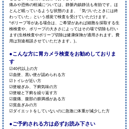
痛みや恐怖の軽減については、静脈内鎮静法も有効です。ほ
とんど眠っているような状態のまま、「気づいたときには終
わっていた」という感覚で検査を受けていただけます。
*ポリープ等がある場合は、ご希望があれば細胞を採取する生
検検査や、ポリープの大きさによってはその場で切除も行い
ます(生検検査やポリープ切除は健康保険が適用されます。費
用は別途相談させていただきます。)。
●こんな方に胃カメラ検査をお勧めしておりま
す
☑40代以上の方
☑血便、黒い便が認められる方
☑トイレが近い方
☑便秘ぎみ、下痢気味の方
☑便秘と下痢を繰り返す方
☑腹痛、腹部の膨満感がある方
☑貧血ぎみの方
☑ダイエットをしていないのに急激に体重が減少した方
●ご予約される方は必ずお読み下さい