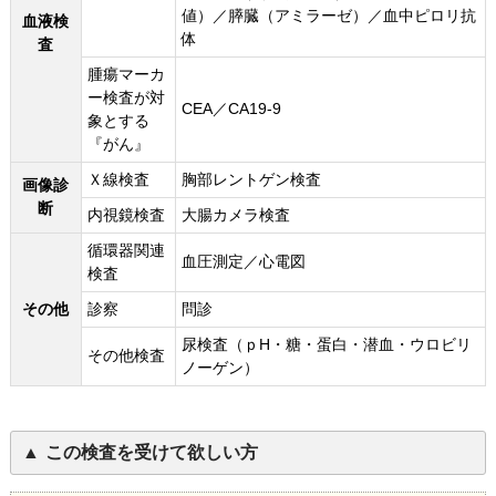
値）／膵臓（アミラーゼ）／血中ピロリ抗
血液検
体
査
腫瘍マーカ
ー検査が対
CEA／CA19-9
象とする
『がん』
Ｘ線検査
胸部レントゲン検査
画像診
断
内視鏡検査
大腸カメラ検査
循環器関連
血圧測定／心電図
検査
その他
診察
問診
尿検査（ｐH・糖・蛋白・潜血・ウロビリ
その他検査
ノーゲン）
この検査を受けて欲しい方