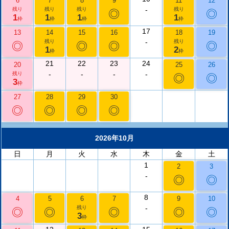
6
7
8
9
11
12
-
残り
残り
残り
残り
◎
◎
1
1
1
1
枠
枠
枠
枠
17
13
14
15
16
18
19
-
残り
残り
◎
◎
◎
◎
1
2
枠
枠
21
22
23
24
20
25
26
-
-
-
-
残り
◎
◎
3
枠
27
28
29
30
◎
◎
◎
◎
2026年10月
日
月
火
水
木
金
土
1
2
3
-
◎
◎
8
4
5
6
7
9
10
-
残り
◎
◎
◎
◎
◎
3
枠