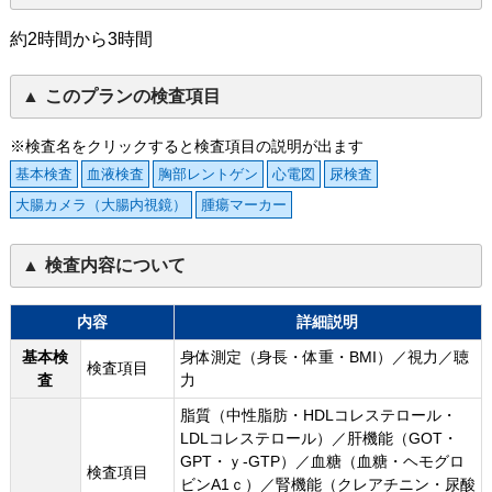
約2時間から3時間
このプランの検査項目
※検査名をクリックすると検査項目の説明が出ます
基本検査
血液検査
胸部レントゲン
心電図
尿検査
大腸カメラ（大腸内視鏡）
腫瘍マーカー
検査内容について
内容
詳細説明
基本検
身体測定（身長・体重・BMI）／視力／聴
検査項目
査
力
脂質（中性脂肪・HDLコレステロール・
LDLコレステロール）／肝機能（GOT・
GPT・ｙ-GTP）／血糖（血糖・ヘモグロ
検査項目
ビンA1ｃ）／腎機能（クレアチニン・尿酸