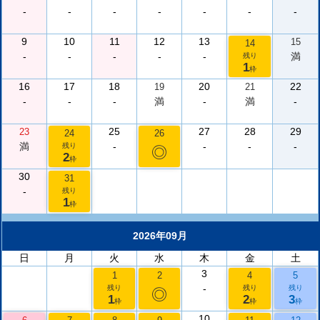
-
-
-
-
-
-
-
9
10
11
12
13
15
14
-
-
-
-
-
満
残り
1
枠
16
17
18
20
22
19
21
-
-
-
満
-
満
-
25
27
28
29
23
24
26
満
-
-
-
-
残り
◎
2
枠
30
31
-
残り
1
枠
2026年09月
日
月
火
水
木
金
土
3
1
2
4
5
-
残り
残り
残り
◎
1
2
3
枠
枠
枠
10