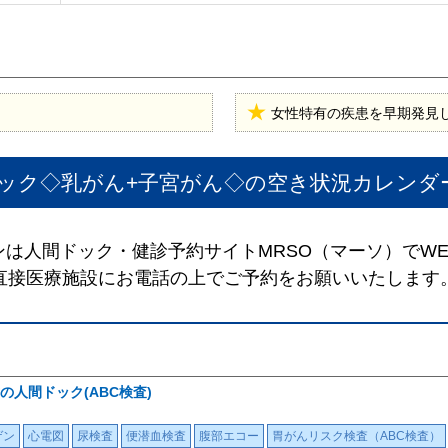
女性特有の疾患を早期発見
ック◇乳がん+子宮がん◇
の空き状況カレンダ
は人間ドック・健診予約サイトMRSO（マーソ）でW
直接医療施設にお電話の上でご予約をお願いいたします
人間ドック(ABC検査)
ゲン
心電図
尿検査
便潜血検査
腹部エコー
胃がんリスク検査（ABC検査）