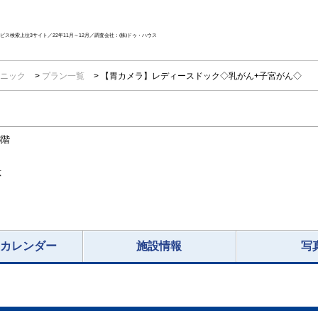
ス検索上位3サイト／22年11月～12月／調査会社：(株)ドゥ・ハウス
リニック
プラン一覧
【胃カメラ】レディースドック◇乳がん+子宮がん◇
3階
応
況カレンダー
施設情報
写