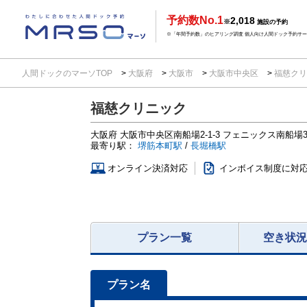
予約数No.1
2,018
※
施設の予約
※「年間予約数」のヒアリング調査 個人向け人間ドック予約サービ
人間ドックのマーソTOP
大阪府
大阪市
大阪市中央区
福慈ク
福慈クリニック
大阪府
大阪市中央区南船場2-1-3
フェニックス南船場
最寄り駅：
堺筋本町駅
/
長堀橋駅
オンライン決済対応
インボイス制度に対
プラン一覧
空き状