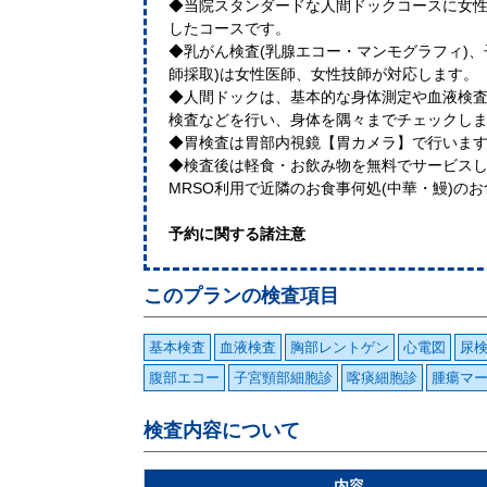
◆当院スタンダードな人間ドックコースに女
したコースです。
◆乳がん検査(乳腺エコー・マンモグラフィ)、
師採取)は女性医師、女性技師が対応します。
◆人間ドックは、基本的な身体測定や血液検査
検査などを行い、身体を隅々までチェックし
◆胃検査は胃部内視鏡【胃カメラ】で行いま
◆検査後は軽食・お飲み物を無料でサービス
MRSO利用で近隣のお食事何処(中華・鰻)の
予約に関する諸注意
このプランの検査項目
基本検査
血液検査
胸部レントゲン
心電図
尿
腹部エコー
子宮頸部細胞診
喀痰細胞診
腫瘍マ
検査内容について
内容