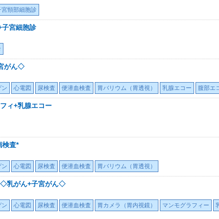
子宮頸部細胞診
+子宮細胞診
診
宮がん◇
ゲン
心電図
尿検査
便潜血検査
胃バリウム（胃透視）
乳腺エコー
腹部エ
フィ+乳腺エコー
検査*
ゲン
心電図
尿検査
便潜血検査
胃バリウム（胃透視）
◇乳がん+子宮がん◇
ゲン
心電図
尿検査
便潜血検査
胃カメラ（胃内視鏡）
マンモグラフィー