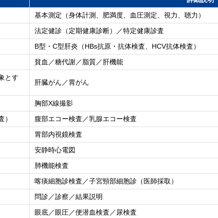
基本測定（身体計測、肥満度、血圧測定、視力、聴力）
法定健診（定期健康診断）／特定健康診査
B型・C型肝炎（HBs抗原・抗体検査、HCV抗体検査）
貧血／糖代謝／脂質／肝機能
象とす
肝臓がん／胃がん
胸部X線撮影
査）
腹部エコー検査／乳腺エコー検査
胃部内視鏡検査
安静時心電図
肺機能検査
喀痰細胞診検査／子宮頸部細胞診（医師採取）
問診／診察／結果説明
眼底／眼圧／便潜血検査／尿検査