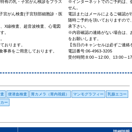
性特有の乳・子宮がん検診をプラス
※インターネットでのご予約は、
せん。
子宮がん検査(子宮頚部細胞診・医
電話またはメールによるご確認が
随時ご予約を頂いておりますので
、X線検査、超音波検査、心電図
承下さい。
ます。
※内容確認の連絡がない場合は、
す。
をお願いします。
しております。
【当日のキャンセルは必ずご連絡
お食事券をご用意しております。
電話番号:06-4963-3205
受付時間:8:00～12:00、13:00
検査
便潜血検査
胃カメラ（胃内視鏡）
マンモグラフィー
乳腺エコー
ーカー
詳細説明