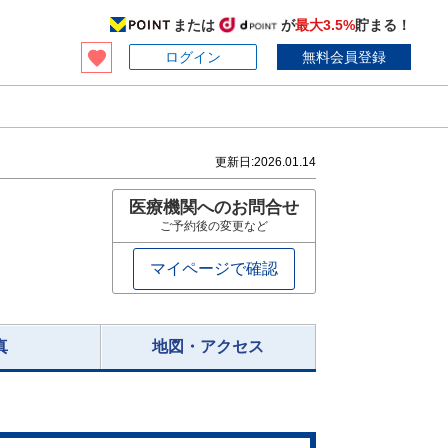
または
が
最大3.5%
貯まる！
ログイン
無料会員登録
更新日:
2026.01.14
医療機関へのお問合せ
ご予約後の変更など
マイページで確認
真
地図・アクセス