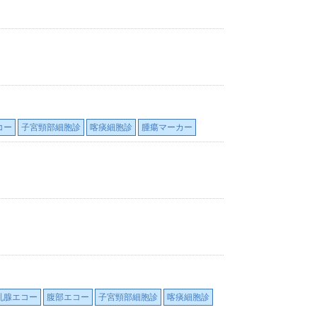
コー
子宮頸部細胞診
喀痰細胞診
腫瘍マーカー
乳腺エコー
腹部エコー
子宮頸部細胞診
喀痰細胞診