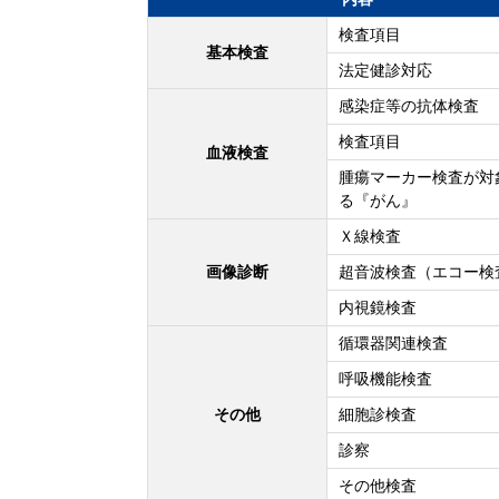
検査項目
基本検査
法定健診対応
感染症等の抗体検査
検査項目
血液検査
腫瘍マーカー検査が対
る『がん』
Ｘ線検査
画像診断
超音波検査（エコー検
内視鏡検査
循環器関連検査
呼吸機能検査
その他
細胞診検査
診察
その他検査