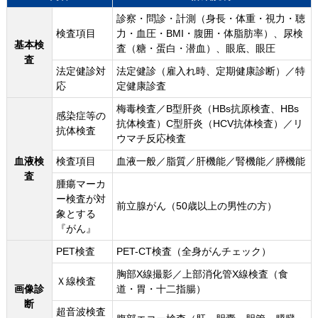
診察・問診・計測（身長・体重・視力・聴
検査項目
力・血圧・BMI・腹囲・体脂肪率）、尿検
基本検
査（糖・蛋白・潜血）、眼底、眼圧
査
法定健診対
法定健診（雇入れ時、定期健康診断）／特
応
定健康診査
梅毒検査／B型肝炎（HBs抗原検査、HBs
感染症等の
抗体検査）C型肝炎（HCV抗体検査）／リ
抗体検査
ウマチ反応検査
血液検
検査項目
血液一般／脂質／肝機能／腎機能／膵機能
査
腫瘍マーカ
ー検査が対
前立腺がん（50歳以上の男性の方）
象とする
『がん』
PET検査
PET-CT検査（全身がんチェック）
胸部X線撮影／上部消化管X線検査（食
Ｘ線検査
画像診
道・胃・十二指腸）
断
超音波検査