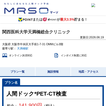
または
が
最大3.5%
貯まる！
関西医科大学天満橋総合クリニック
更新日:
2026.06.19
大阪府
大阪市中央区大手前1-7-31
OMMビル3階
最寄り駅：
天満橋駅
オンライン決済対応
インボイス制度に対応
プラン一覧
施設情報
地図・アクセス
人間ドック*PET-CT検査
141,900
円
料金：
（税込）