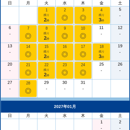
日
月
火
水
木
金
土
5
1
2
3
4
-
残り
残り
◎
◎
2
3
枠
枠
6
11
12
7
8
9
10
-
-
-
残り
◎
◎
◎
2
枠
13
19
14
15
16
17
18
-
-
残り
残り
◎
◎
◎
2
3
枠
枠
20
25
26
21
22
23
24
-
-
-
残り
◎
◎
◎
2
枠
27
29
30
31
28
-
-
-
-
◎
2027年01月
日
月
火
水
木
金
土
1
2
-
-