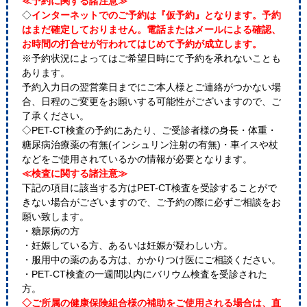
≪予約に関する諸注意≫
◇
インターネットでのご予約は『仮予約』となります。予約
はまだ確定しておりません。電話またはメールによる確認、
お時間の打合せが行われてはじめて予約が成立します。
※予約状況によってはご希望日時にて予約を承れないことも
あります。
予約入力日の翌営業日までにご本人様とご連絡がつかない場
合、日程のご変更をお願いする可能性がございますので、ご
了承ください。
◇PET-CT検査の予約にあたり、ご受診者様の身長・体重・
糖尿病治療薬の有無(インシュリン注射の有無)・車イスや杖
などをご使用されているかの情報が必要となります。
≪検査に関する諸注意≫
下記の項目に該当する方はPET-CT検査を受診することがで
きない場合がございますので、ご予約の際に必ずご相談をお
願い致します。
・糖尿病の方
・妊娠している方、あるいは妊娠が疑わしい方。
・服用中の薬のある方は、かかりつけ医にご相談ください。
・PET-CT検査の一週間以内にバリウム検査を受診された
方。
◇ご所属の健康保険組合様の補助をご使用される場合は、直