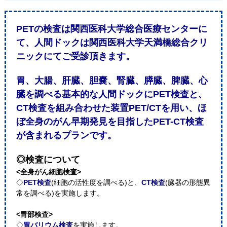
PETの検査は関西医科大学総合医療センターに
て、人間ドックは関西医科大学天満橋総合クリ
ニックにてご受診頂きます。
胃、大腸、肝臓、胆嚢、腎臓、膵臓、脾臓、心
臓を調べる基本的な人間ドックにPET検査と、
CT検査を組み合わせた装置PET/CTを用い、ほ
ぼ全身のがん早期発見を目指したPET-CT検査
が含まれるプランです。
◎検査について
<全身がん細胞検査>
◇
PET検査
(細胞の活性度を調べる)と、
CT検査
(臓器の形態異
常を調べる)を実施します。
<胃部検査>
◇
胃バリウム検査
を実施します。