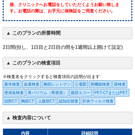
接、クリニックへお電話をしていただくようお願い致しま
す。お電話の際は、お手元に保険証をご用意ください。
このプランの所要時間
2日間(但し、1日目と2日目の間を1週間以上開けて設定)
このプランの検査項目
※検査名をクリックすると検査項目の説明が出ます
基本検査
血液検査
胸部レントゲン
心電図
肺機能検査
尿検査
便潜血検査
胃バリウム（胃透視）
腹部エコー
PET-CTまたはPET
頭部CT
胸部CT
上腹部CT
認知症検査
肝炎ウィルス検査
検査内容について
内容
詳細説明