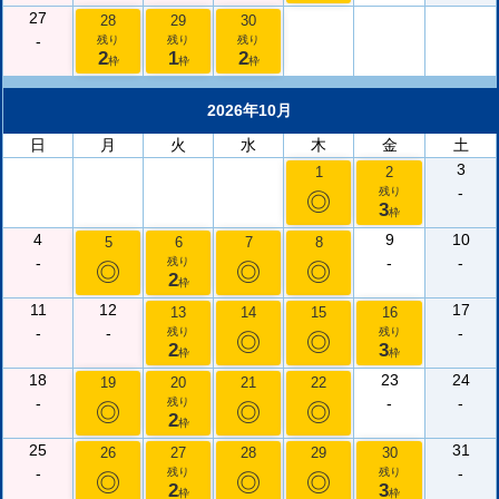
27
28
29
30
-
残り
残り
残り
2
1
2
枠
枠
枠
2026年10月
日
月
火
水
木
金
土
3
1
2
-
残り
◎
3
枠
4
9
10
5
6
7
8
-
-
-
残り
◎
◎
◎
2
枠
11
12
17
13
14
15
16
-
-
-
残り
残り
◎
◎
2
3
枠
枠
18
23
24
19
20
21
22
-
-
-
残り
◎
◎
◎
2
枠
25
31
26
27
28
29
30
-
-
残り
残り
◎
◎
◎
2
3
枠
枠