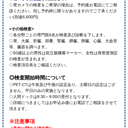
◇胃カメラの検査をご希望の場合は、予約後お電話にてご相
談ください。但し予約枠に限りがありますのでご了承くださ
い(別途6,600円)
<その他検査>
◇各分野ごとの専門医6名が検査及び診断を下します。
◇胃、大腸、肝臓、胆嚢、腎臓、膵臓、脾臓、心臓、大血管
等、臓器を調べます。
◇50歳以上の男性は前立腺腫瘍マーカー、女性は骨密度測定
の検査が含まれます。
◇検査項目表をご確認ください。
◎検査開始時間について
◇PET-CTは午前及び午後の設定あり。土曜日の設定はござ
ません。平日のみの実施となります。
◇人間ドックは8:30～9:00の受付となります。
◇詳細につきましてはお申込み後にお電話でご相談をさせて
頂きます。
※注意事項