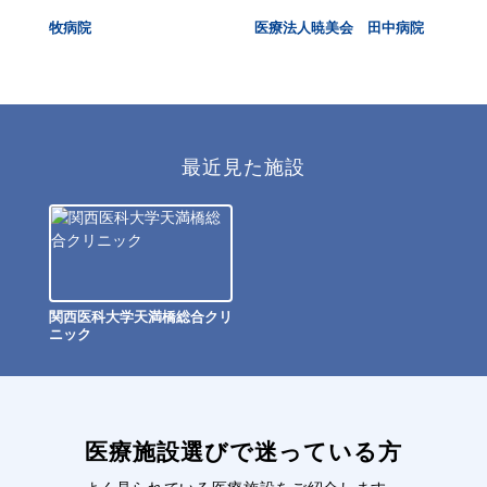
ニッ
牧病院
医療法人暁美会 田中病院
松
ンタ
タ
最近見た施設
関西医科大学天満橋総合クリ
ニック
医療施設選びで迷っている方