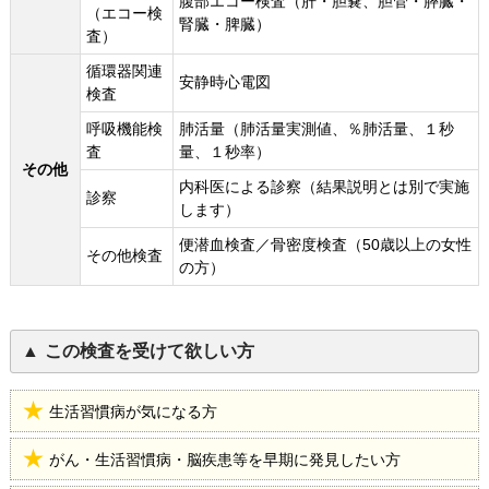
腹部エコー検査（肝・胆嚢、胆管・膵臓・
（エコー検
腎臓・脾臓）
査）
循環器関連
安静時心電図
検査
呼吸機能検
肺活量（肺活量実測値、％肺活量、１秒
査
量、１秒率）
その他
内科医による診察（結果説明とは別で実施
診察
します）
便潜血検査／骨密度検査（50歳以上の女性
その他検査
の方）
この検査を受けて欲しい方
生活習慣病が気になる方
がん・生活習慣病・脳疾患等を早期に発見したい方