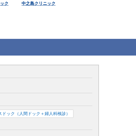
ック
中之島クリニック
スドック（人間ドック＋婦人科検診）