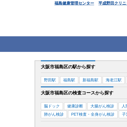
福島健康管理センター
平成野田クリニ
大阪市福島区
の駅から
探す
野田
駅
福島
駅
新福島
駅
海老江
駅
大阪市福島区
の
検査コースから探す
脳ドック
健康診断
大腸がん検診
人
肺がん検診
PET検査・全身がん検診
子