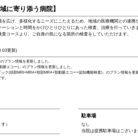
地域に寄り添う病院】
域を広げ、多様化するニーズにこたえるため、地域の医療機関との連携
ケーションと時間をかけひとりひとりにあった検査、治療を行っていき
検査コースより、ご自身の気になる箇所の検査をしていただけます。
8.03
更新)
」のプラン情報を更新しました。
頸動脈エコー)
」のプラン情報を更新しました。
(頭部MRI+MRA+頸部MRA+頸動脈エコー+認知機能検査)
」のプラン情報を更
です。
駐車場
ます）
なし
当院は提携駐車場はございま