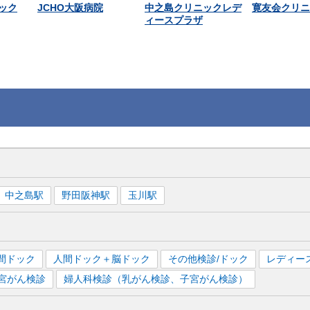
ック
JCHO大阪病院
中之島クリニックレデ
寛友会クリニ
ィースプラザ
中之島
駅
野田阪神
駅
玉川
駅
間ドック
人間ドック＋脳ドック
その他検診/ドック
レディー
宮がん検診
婦人科検診（乳がん検診、子宮がん検診）