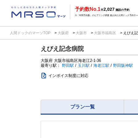
予約数No.1
2,027
※
施設の予約
※「年間予約数」のヒアリング調査 個人向け人間ドック予約サービ
人間ドックのマーソTOP
大阪府
大阪市
大阪市福島区
えびえ記
えびえ記念病院
大阪府
大阪市福島区海老江2-1-36
最寄り駅：
野田駅
/
玉川駅
/
海老江駅
/
野田阪神駅
インボイス制度に対応
プラン一覧