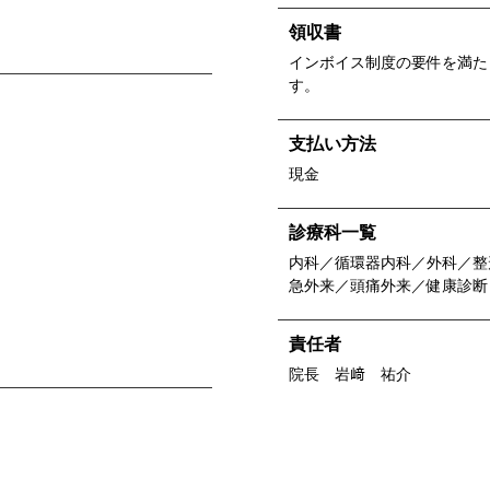
領収書
インボイス制度の要件を満た
す。
支払い方法
現金
診療科一覧
内科／循環器内科／外科／整
急外来／頭痛外来／健康診断
責任者
院長 岩﨑 祐介