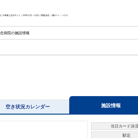
ス検索上位3サイト／22年11月～12月／調査会社：(株)ドゥ・ハウス
念病院の施設情報
施設情報
空き状況カレンダー
当日カード決
駅近