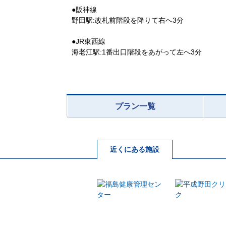
●阪神線
野田駅:改札前階段を降りて右へ3分
●JR東西線
海老江駅:1番出口階段をあがって左へ3分
プラン一覧
近くにある施設