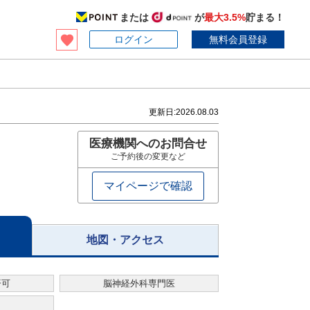
または
が
最大3.5%
貯まる！
ログイン
無料会員登録
更新日:
2026.08.03
医療機関へのお問合せ
ご予約後の変更など
マイページで確認
地図・アクセス
済可
脳神経外科専門医