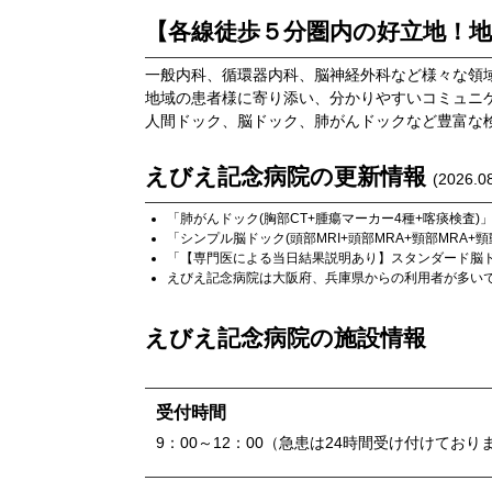
【各線徒歩５分圏内の好立地！
一般内科、循環器内科、脳神経外科など様々な領
地域の患者様に寄り添い、分かりやすいコミュニ
人間ドック、脳ドック、肺がんドックなど豊富な
えびえ記念病院
の更新情報
(
2026.0
「
肺がんドック(胸部CT+腫瘍マーカー4種+喀痰検査)
「
シンプル脳ドック(頭部MRI+頭部MRA+頸部MRA+
「
【専門医による当日結果説明あり】スタンダード脳ドック
えびえ記念病院
は
大阪府
、
兵庫県
からの利用者が多い
えびえ記念病院
の施設情報
受付時間
9：00～12：00（急患は24時間受け付けており