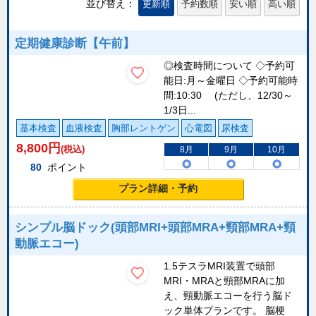
並び替え：
更新順
予約数順
安い順
高い順
定期健康診断【午前】
◎検査時間について ◇予約可
能日:月～金曜日 ◇予約可能時
間:10:30 (ただし、12/30～
1/3日...
基本検査
血液検査
胸部レントゲン
心電図
尿検査
8,800
円
(税込)
8月
9月
10月
80
ポイント
プラン詳細・予約
シンプル脳ドック(頭部MRI+頭部MRA+頸部MRA+頸
動脈エコー)
1.5テスラMRI装置で頭部
MRI・MRAと頸部MRAに加
え、頸動脈エコーを行う脳ド
ック単体プランです。 脳梗