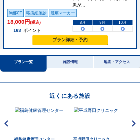
患が...
胸部CT
喀痰細胞診
腫瘍マーカー
18,000
円
(税込)
8月
9月
10月
163
ポイント
プラン詳細・予約
プラン一覧
施設情報
地図・アクセス
近くにある施設
福島健康管理センター
平成野田クリニック
JC