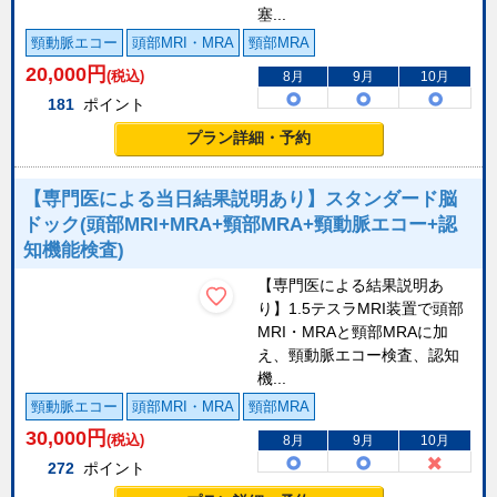
塞...
頸動脈エコー
頭部MRI・MRA
頸部MRA
20,000
円
(税込)
8月
9月
10月
181
ポイント
プラン詳細・予約
【専門医による当日結果説明あり】スタンダード脳
ドック(頭部MRI+MRA+頸部MRA+頸動脈エコー+認
知機能検査)
【専門医による結果説明あ
り】1.5テスラMRI装置で頭部
MRI・MRAと頸部MRAに加
え、頸動脈エコー検査、認知
機...
頸動脈エコー
頭部MRI・MRA
頸部MRA
30,000
円
(税込)
8月
9月
10月
272
ポイント