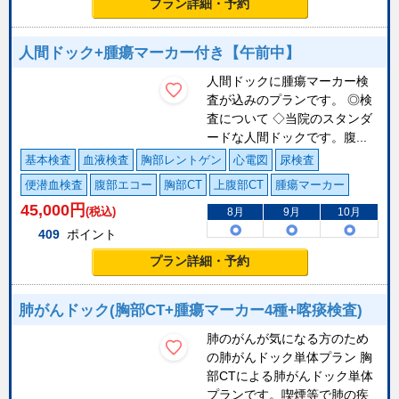
プラン詳細・予約
人間ドック+腫瘍マーカー付き【午前中】
人間ドックに腫瘍マーカー検
査が込みのプランです。 ◎検
査について ◇当院のスタンダ
ードな人間ドックです。腹...
基本検査
血液検査
胸部レントゲン
心電図
尿検査
便潜血検査
腹部エコー
胸部CT
上腹部CT
腫瘍マーカー
45,000
円
(税込)
8月
9月
10月
409
ポイント
プラン詳細・予約
肺がんドック(胸部CT+腫瘍マーカー4種+喀痰検査)
肺のがんが気になる方のため
の肺がんドック単体プラン 胸
部CTによる肺がんドック単体
プランです。喫煙等で肺の疾