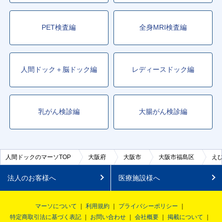
PET検査編
全身MRI検査編
人間ドック＋脳ドック編
レディースドック編
乳がん検診編
大腸がん検診編
人間ドックのマーソTOP
大阪府
大阪市
大阪市福島区
え
法人のお客様へ
医療施設様へ
マーソについて
利用規約
プライバシーポリシー
特定商取引法に基づく表記
お問い合わせ
会社概要
掲載について