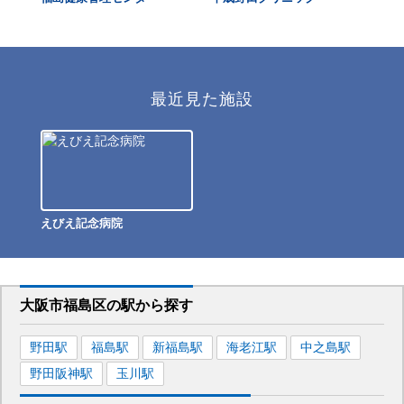
最近見た施設
えびえ記念病院
大阪市福島区
の駅から
探す
野田
駅
福島
駅
新福島
駅
海老江
駅
中之島
駅
野田阪神
駅
玉川
駅