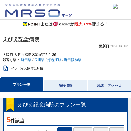
または
が
最大3.5%
貯まる！
えびえ記念病院
更新日:
2026.08.03
大阪府
大阪市福島区海老江2-1-36
最寄り駅：
野田駅
/
玉川駅
/
海老江駅
/
野田阪神駅
インボイス制度に対応
プラン一覧
施設情報
地図・アクセス
えびえ記念病院
のプラン一覧
5
件該当