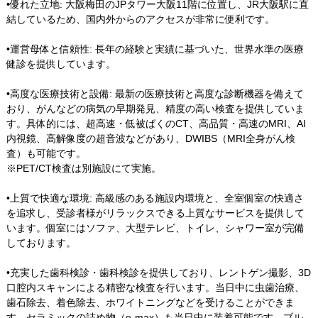
•優れた立地: 大阪梅田のJPタワー大阪11階に位置し、JR大阪駅に直
結しているため、国内外からのアクセスが非常に便利です。
•運営母体と信頼性: 長年の経験と実績に基づいた、世界水準の医療
健診を提供しています。
•高度な医療技術と設備: 最新の医療技術と高度な診断機器を備えて
おり、がんなどの病気の早期発見、精度の高い検査を提供していま
す。具体的には、超高速・低被ばくのCT、高品質・高速のMRI、AI
内視鏡、高解像度の超音波などがあり、DWIBS（MRI全身がん検
査）も可能です。
※PET/CT検査は別施設にて実施。
•上質で快適な環境: 高級感のある施設内環境と、全室個室の快適さ
を追求し、受診者様がリラックスできる上質なサービスを提供して
います。個室にはソファ、大型テレビ、トイレ、シャワー室が完備
しております。
•充実した歯科検診・歯科検診を提供しており、レントゲン撮影、3D
口腔内スキャンによる精密な検査を行います。当日中に虫歯治療、
歯石除去、着色除去、ホワイトニングなどを受けることができま
す。セラミックの詰め物（e-max）も当日中に装着可能です。ブル