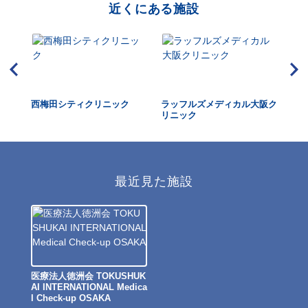
近くにある施設
内科
西梅田シティクリニック
ラッフルズメディカル大阪ク
近
リニック
最近見た施設
医療法人徳洲会 TOKUSHUK
AI INTERNATIONAL Medica
l Check-up OSAKA