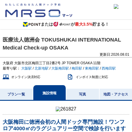
または
が
最大3.5%
貯まる！
医療法人徳洲会 TOKUSHUKAI INTERNATIONAL
Medical Check-up OSAKA
更新日:
2026.08.01
大阪府
大阪市北区梅田三丁目2番2号
JP TOWER OSAKA 11階
最寄り駅：
大阪駅
/
北新地駅
/
大阪梅田駅
/
梅田駅
/
東梅田駅
/
西梅田駅
オンライン決済対応
インボイス制度に対応
施設情報
プラン一覧
写真
地図・アクセス
大阪梅田に徳洲会初の人間ドック専門施設！ワンフ
ロア4000㎡のラグジュアリー空間で検診を行います