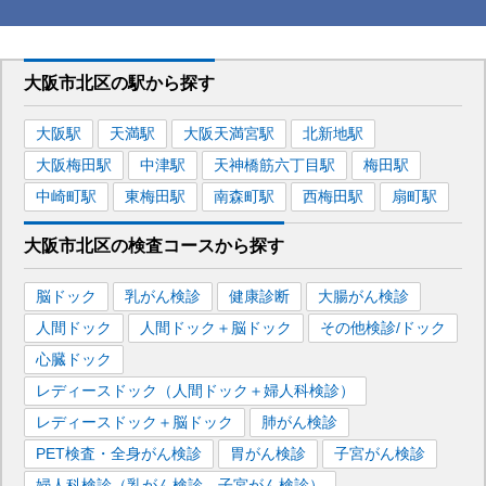
大阪市北区
の駅から
探す
大阪
駅
天満
駅
大阪天満宮
駅
北新地
駅
大阪梅田
駅
中津
駅
天神橋筋六丁目
駅
梅田
駅
中崎町
駅
東梅田
駅
南森町
駅
西梅田
駅
扇町
駅
大阪市北区
の
検査コースから探す
脳ドック
乳がん検診
健康診断
大腸がん検診
人間ドック
人間ドック＋脳ドック
その他検診/ドック
心臓ドック
レディースドック（人間ドック＋婦人科検診）
レディースドック＋脳ドック
肺がん検診
PET検査・全身がん検診
胃がん検診
子宮がん検診
婦人科検診（乳がん検診、子宮がん検診）