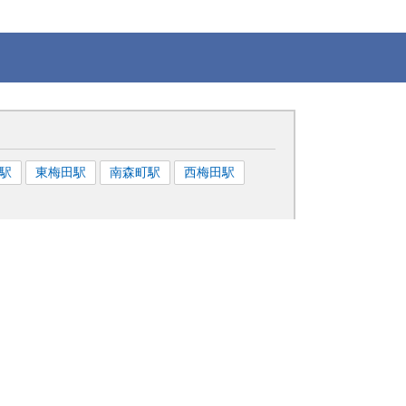
駅
東梅田
駅
南森町
駅
西梅田
駅
ク
心臓ドック
ん検診
胃がん検診
子宮がん検診