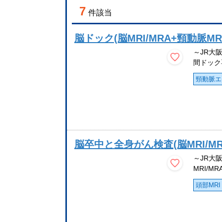
7
件該当
脳ドック(脳MRI/MRA+頸動脈M
～JR大
間ドック
頸動脈エ
脳卒中と全身がん検査(脳MRI/MR
～JR大
MRI/MR
頭部MRI