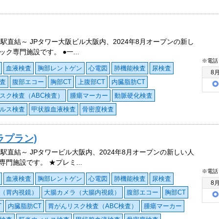
阪駅直結～ JPタワー大阪ビル大阪内、2024年8月オープンの新し
ク専門施設です。 ●一...
※電話
血液検査
胸部レントゲン
心電図
肺機能検査
尿検査
8
査
腹部エコー
胸部CT
上腹部CT
内臓脂肪CT
スク検査（ABC検査）
腫瘍マーカー
動脈硬化検査
ルス検査
甲状腺血液検査
骨密度検査
ラプラン)
阪駅直結～ JPタワービル大阪内、2024年8月オープンの新しい人
専門施設です。 ★プレミ...
※電話
血液検査
胸部レントゲン
心電図
肺機能検査
尿検査
8
（胃内視鏡）
大腸カメラ（大腸内視鏡）
腹部エコー
胸部CT
T
内臓脂肪CT
胃がんリスク検査（ABC検査）
腫瘍マーカー