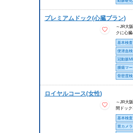
動脈硬化
プレミアムドック(心臓プラン)
～JR大
クに心臓の
基本検査
便潜血検
冠動脈M
腫瘍マー
骨密度検
ロイヤルコース(女性)
～JR大
間ドック
基本検査
胃カメラ