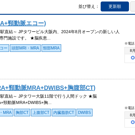
並び替え：
更新順
RA+頸動脈エコー)
阪駅直結～ JPタワービル大阪内、2024年8月オープンの新しい人
専門施設です。 ★脳疾患...
※電話
コー
頭部MRI・MRA
頸部MRA
8
A+頸動脈MRA+DWIBS+胸腹部CT)
阪駅直結～ JPタワー大阪11階で行う人間ドック ★脳
A+頸動脈MRA+DWIBS+胸...
※電話
・MRA
胸部CT
上腹部CT
内臓脂肪CT
DWIBS
8