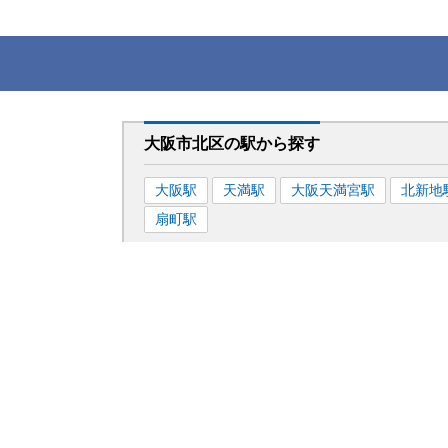
大阪市北区
の駅から
探す
大阪
駅
天満
駅
大阪天満宮
駅
北新地
扇町
駅
大阪市北区
の
検査コースから探す
脳ドック
乳がん検診
健康診断
大腸
レディースドック（人間ドック＋婦人科検診
婦人科検診（乳がん検診、子宮がん検診）