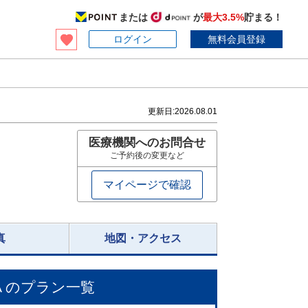
または
が
最大3.5%
貯まる！
ログイン
無料会員登録
更新日:
2026.08.01
医療機関へのお問合せ
ご予約後の変更など
マイページで確認
真
地図・アクセス
A
のプラン一覧