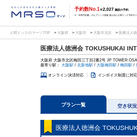
予約数No.1
2,027
※
施設の予約
※「年間予約数」のヒアリング調査 個人向け人間ドック予約サービ
人間ドックのマーソTOP
大阪府
大阪市
大阪市北区
医療法人徳洲会 
医療法人徳洲会 TOKUSHUKAI INTER
大阪府
大阪市北区梅田三丁目2番2号
JP TOWER OSA
最寄り駅：
大阪駅
/
北新地駅
/
大阪梅田駅
/
梅田駅
/
オンライン決済対応
インボイス制度に対
プラン一覧
空き状
医療法人徳洲会 TOKUSHUKAI I