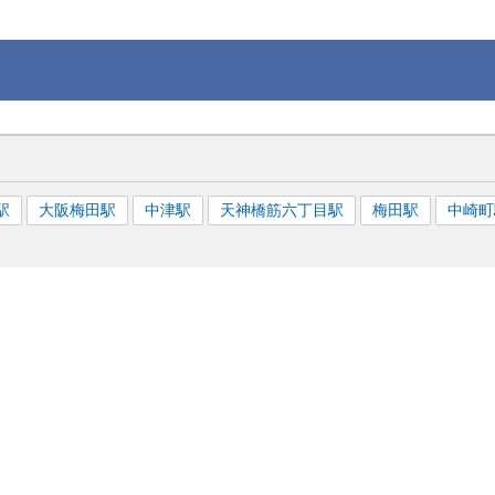
駅
大阪梅田
駅
中津
駅
天神橋筋六丁目
駅
梅田
駅
中崎町
がん検診
人間ドック
人間ドック＋脳ドック
その他検診/ドッ
）
レディースドック＋脳ドック
肺がん検診
PET検査・全身が