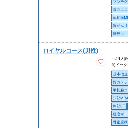
マンモグ
腹部エコ
冠動脈M
胃がんリ
肝炎ウィ
ロイヤルコース(男性)
～JR大
間ドック
基本検査
胃カメラ
甲状腺エ
頭部MR
胸部CT
腫瘍マー
骨密度検