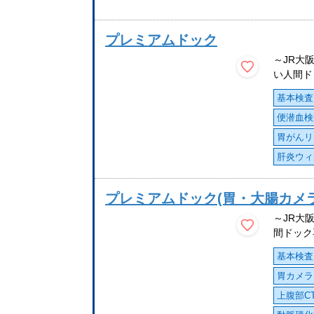
プレミアムドック
～JR大
い人間ドッ
基本検査
便潜血検
胃がんリ
肝炎ウィ
プレミアムドック(胃・大腸カメ
～JR大
間ドック
基本検査
胃カメラ
上腹部C