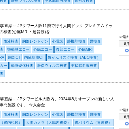
検査
肝炎ウィルス検査
甲状腺血液検査
骨密度検査
阪駅直結～ JPタワー大阪11階で行う人間ドック プレミアムドッ
検査(心臓MRI・超音波)を...
※電話
血液検査
胸部レントゲン
心電図
肺機能検査
尿検査
8
査
頸動脈エコー
心臓エコー
腹部エコー
心臓MRI
RA
胸部CT
内臓脂肪CT
胃がんリスク検査（ABC検査）
カー
動脈硬化検査
肝炎ウィルス検査
甲状腺血液検査
査
阪駅直結～ JPタワービル大阪内、2024年8月オープンの新しい人
専門施設です。 ☆入会金...
※電話
血液検査
胸部レントゲン
心電図
肺機能検査
尿検査
8
（胃内視鏡）
大腸カメラ（大腸内視鏡）
胃バリウム（胃透視）