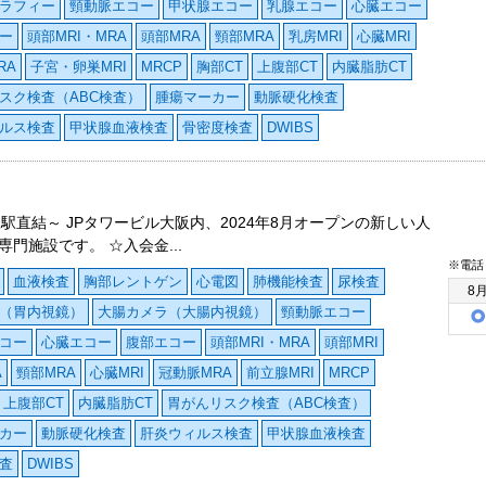
ラフィー
頸動脈エコー
甲状腺エコー
乳腺エコー
心臓エコー
ー
頭部MRI・MRA
頭部MRA
頸部MRA
乳房MRI
心臓MRI
RA
子宮・卵巣MRI
MRCP
胸部CT
上腹部CT
内臓脂肪CT
スク検査（ABC検査）
腫瘍マーカー
動脈硬化検査
ルス検査
甲状腺血液検査
骨密度検査
DWIBS
阪駅直結～ JPタワービル大阪内、2024年8月オープンの新しい人
専門施設です。 ☆入会金...
※電話
血液検査
胸部レントゲン
心電図
肺機能検査
尿検査
8
（胃内視鏡）
大腸カメラ（大腸内視鏡）
頸動脈エコー
コー
心臓エコー
腹部エコー
頭部MRI・MRA
頭部MRI
A
頸部MRA
心臓MRI
冠動脈MRA
前立腺MRI
MRCP
上腹部CT
内臓脂肪CT
胃がんリスク検査（ABC検査）
カー
動脈硬化検査
肝炎ウィルス検査
甲状腺血液検査
査
DWIBS