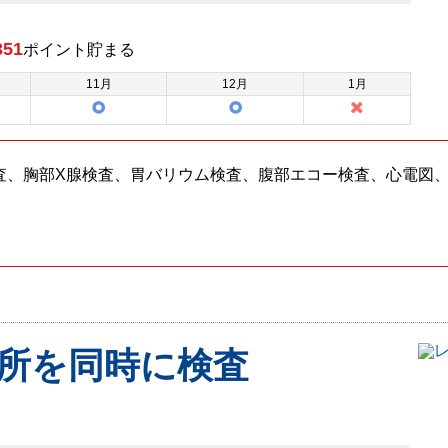
351
ポイント
貯まる
11
月
12
月
1
月
査、胸部X腺検査、胃バリウム検査、腹部エコー検査、心電図
所を同時に検査