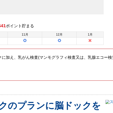
441
ポイント
貯まる
11
月
12
月
1
月
クに加え、乳がん検査(マンモグラフィ検査又は、乳腺エコー検
クのプランに脳ドックを