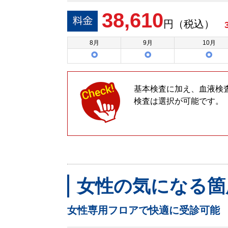
38,610
円（税込）
8
月
9
月
10
月
基本検査に加え、血液検
検査は選択が可能です。
女性の気になる箇
女性専用フロアで快適に受診可能