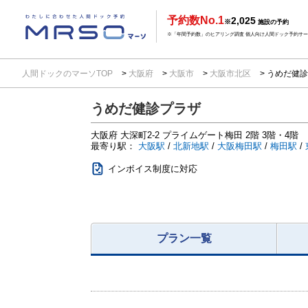
予約数No.1
2,025
※
施設の予約
※「年間予約数」のヒアリング調査 個人向け人間ドック予約サービ
人間ドックのマーソTOP
大阪府
大阪市
大阪市北区
うめだ健診
うめだ健診プラザ
大阪府
大深町2-2
プライムゲート梅田 2階 3階・4階
最寄り駅：
大阪駅
/
北新地駅
/
大阪梅田駅
/
梅田駅
/
インボイス制度に対応
プラン一覧