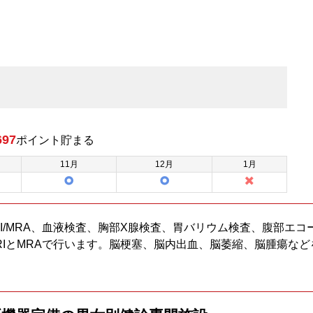
697
ポイント
貯まる
11
月
12
月
1
月
I/MRA、血液検査、胸部X腺検査、胃バリウム検査、腹部エ
RIとMRAで行います。脳梗塞、脳内出血、脳萎縮、脳腫瘍な