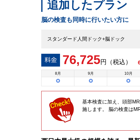
追加したプラン
脳の検査も同時に行いたい方に
スタンダード人間ドック+脳ドック
76,725
円（税込）
8
月
9
月
10
月
基本検査に加え、頭部MR
施します。 脳の検査はM