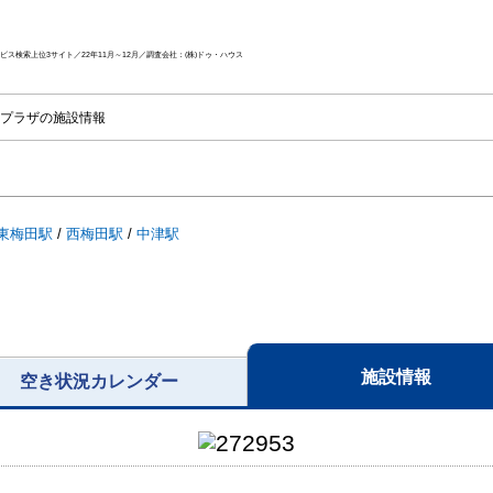
ス検索上位3サイト／22年11月～12月／調査会社：(株)ドゥ・ハウス
プラザの施設情報
東梅田駅
/
西梅田駅
/
中津駅
施設情報
空き状況カレンダー