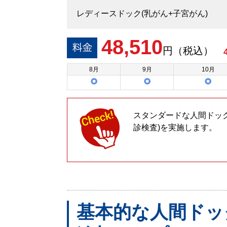
レディースドック(乳がん+子宮がん)
48,510
円（税込）
8
月
9
月
10
月
スタンダードな人間ドッ
診検査)を実施します。
基本的な人間ドッ