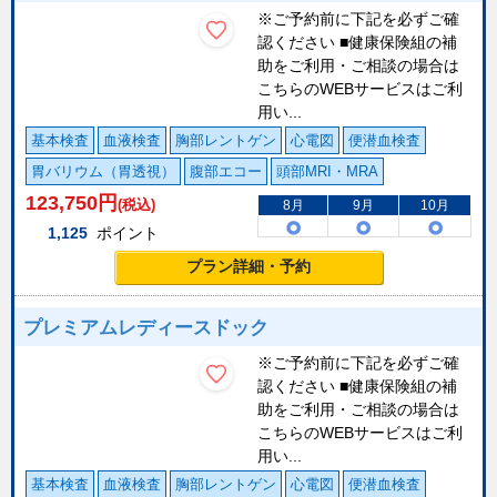
※ご予約前に下記を必ずご確
認ください ■健康保険組の補
助をご利用・ご相談の場合は
こちらのWEBサービスはご利
用い...
基本検査
血液検査
胸部レントゲン
心電図
便潜血検査
胃バリウム（胃透視）
腹部エコー
頭部MRI・MRA
123,750
円
(税込)
8月
9月
10月
1,125
ポイント
プラン詳細・予約
プレミアムレディースドック
※ご予約前に下記を必ずご確
認ください ■健康保険組の補
助をご利用・ご相談の場合は
こちらのWEBサービスはご利
用い...
基本検査
血液検査
胸部レントゲン
心電図
便潜血検査