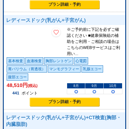
プラン詳細・予約
レディースドック(乳がん+子宮がん)
※ご予約前に下記を必ずご確
認ください ■健康保険組の補
助をご利用・ご相談の場合は
こちらのWEBサービスはご利
用い...
基本検査
血液検査
胸部レントゲン
心電図
胃バリウム（胃透視）
マンモグラフィー
乳腺エコー
腹部エコー
48,510
円
(税込)
8月
9月
10月
441
ポイント
プラン詳細・予約
レディースドック(乳がん+子宮がん)+CT検査(胸部・
内臓脂肪)