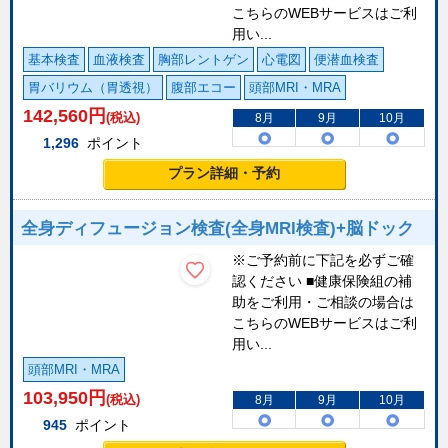
こちらのWEBサービスはご利
用い...
基本検査
血液検査
胸部レントゲン
心電図
便潜血検査
胃バリウム（胃透視）
腹部エコー
頭部MRI・MRA
142,560
円
(税込)
8月
9月
10月
1,296
ポイント
プラン詳細・予約
全身ディフュージョン検査(全身MRI検査)+脳ドック
※ご予約前に下記を必ずご確
認ください ■健康保険組の補
助をご利用・ご相談の場合は
こちらのWEBサービスはご利
用い...
頭部MRI・MRA
103,950
円
(税込)
8月
9月
10月
945
ポイント