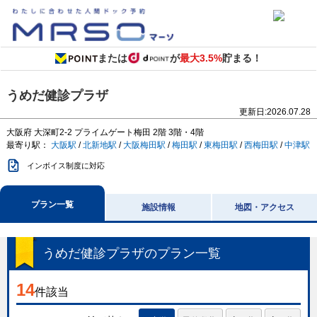
または
が
最大3.5%
貯まる！
うめだ健診プラザ
更新日:
2026.07.28
大阪府
大深町2-2
プライムゲート梅田 2階 3階・4階
最寄り駅：
大阪駅
/
北新地駅
/
大阪梅田駅
/
梅田駅
/
東梅田駅
/
西梅田駅
/
中津駅
インボイス制度に対応
プラン一覧
施設情報
地図・アクセス
うめだ健診プラザ
のプラン一覧
14
件該当