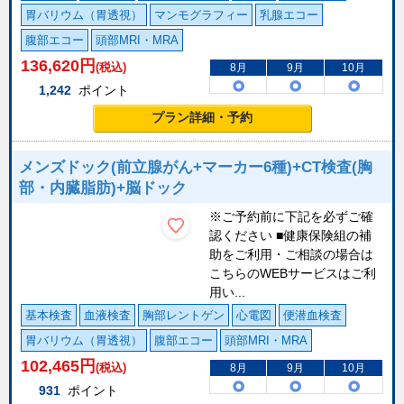
胃バリウム（胃透視）
マンモグラフィー
乳腺エコー
腹部エコー
頭部MRI・MRA
136,620
円
(税込)
8月
9月
10月
1,242
ポイント
プラン詳細・予約
メンズドック(前立腺がん+マーカー6種)+CT検査(胸
部・内臓脂肪)+脳ドック
※ご予約前に下記を必ずご確
認ください ■健康保険組の補
助をご利用・ご相談の場合は
こちらのWEBサービスはご利
用い...
基本検査
血液検査
胸部レントゲン
心電図
便潜血検査
胃バリウム（胃透視）
腹部エコー
頭部MRI・MRA
102,465
円
(税込)
8月
9月
10月
931
ポイント