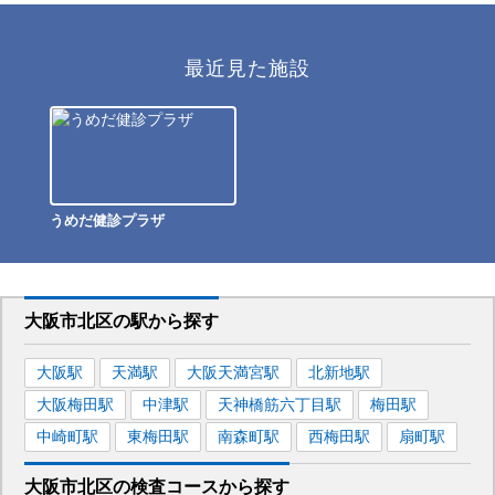
最近見た施設
うめだ健診プラザ
大阪市北区
の駅から
探す
大阪
駅
天満
駅
大阪天満宮
駅
北新地
駅
大阪梅田
駅
中津
駅
天神橋筋六丁目
駅
梅田
駅
中崎町
駅
東梅田
駅
南森町
駅
西梅田
駅
扇町
駅
大阪市北区
の
検査コースから探す