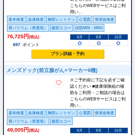
こちらのWEBサービスはご利
用い...
基本検査
血液検査
胸部レントゲン
心電図
便潜血検査
胃バリウム（胃透視）
腹部エコー
頭部MRI・MRA
76,725
円
(税込)
8月
9月
10月
697
ポイント
プラン詳細・予約
メンズドック(前立腺がん+マーカー6種)
※ご予約前に下記を必ずご確
認ください ■健康保険組の補
助をご利用・ご相談の場合は
こちらのWEBサービスはご利
用い...
基本検査
血液検査
胸部レントゲン
心電図
便潜血検査
胃バリウム（胃透視）
腹部エコー
49,005
円
(税込)
8月
9月
10月