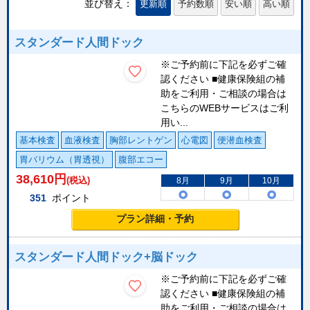
並び替え：
更新順
予約数順
安い順
高い順
スタンダード人間ドック
※ご予約前に下記を必ずご確
認ください ■健康保険組の補
助をご利用・ご相談の場合は
こちらのWEBサービスはご利
用い...
基本検査
血液検査
胸部レントゲン
心電図
便潜血検査
胃バリウム（胃透視）
腹部エコー
38,610
円
(税込)
8月
9月
10月
351
ポイント
プラン詳細・予約
スタンダード人間ドック+脳ドック
※ご予約前に下記を必ずご確
認ください ■健康保険組の補
助をご利用・ご相談の場合は