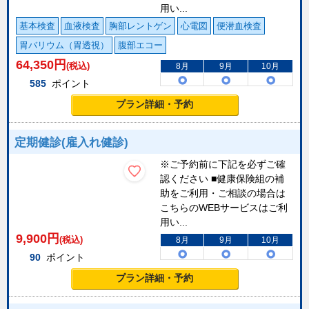
用い...
基本検査
血液検査
胸部レントゲン
心電図
便潜血検査
胃バリウム（胃透視）
腹部エコー
64,350
円
(税込)
8月
9月
10月
585
ポイント
プラン詳細・予約
定期健診(雇入れ健診)
※ご予約前に下記を必ずご確
認ください ■健康保険組の補
助をご利用・ご相談の場合は
こちらのWEBサービスはご利
用い...
9,900
円
(税込)
8月
9月
10月
90
ポイント
プラン詳細・予約