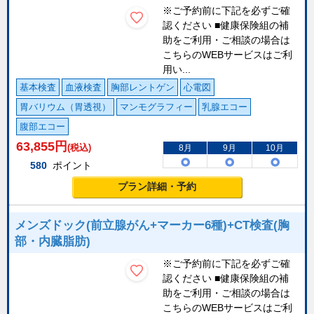
※ご予約前に下記を必ずご確
認ください ■健康保険組の補
助をご利用・ご相談の場合は
こちらのWEBサービスはご利
用い...
基本検査
血液検査
胸部レントゲン
心電図
胃バリウム（胃透視）
マンモグラフィー
乳腺エコー
腹部エコー
63,855
円
(税込)
8月
9月
10月
580
ポイント
プラン詳細・予約
メンズドック(前立腺がん+マーカー6種)+CT検査(胸
部・内臓脂肪)
※ご予約前に下記を必ずご確
認ください ■健康保険組の補
助をご利用・ご相談の場合は
こちらのWEBサービスはご利