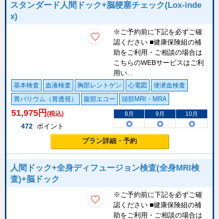
スタンダード人間ドック+脳梗塞チェック(Lox-inde
x)
※ご予約前に下記を必ずご確
認ください ■健康保険組の補
助をご利用・ご相談の場合は
こちらのWEBサービスはご利
用い...
基本検査
血液検査
胸部レントゲン
心電図
便潜血検査
胃バリウム（胃透視）
腹部エコー
頭部MRI・MRA
51,975
円
(税込)
8月
9月
10月
472
ポイント
プラン詳細・予約
人間ドック+全身ディフュージョン検査(全身MRI検
査)+脳ドック
※ご予約前に下記を必ずご確
認ください ■健康保険組の補
助をご利用・ご相談の場合は