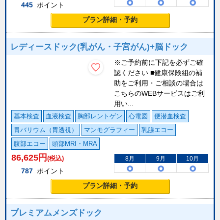
445
ポイント
プラン詳細・予約
レディースドック(乳がん・子宮がん)+脳ドック
※ご予約前に下記を必ずご確
認ください ■健康保険組の補
助をご利用・ご相談の場合は
こちらのWEBサービスはご利
用い...
基本検査
血液検査
胸部レントゲン
心電図
便潜血検査
胃バリウム（胃透視）
マンモグラフィー
乳腺エコー
腹部エコー
頭部MRI・MRA
86,625
円
(税込)
8月
9月
10月
787
ポイント
プラン詳細・予約
プレミアムメンズドック