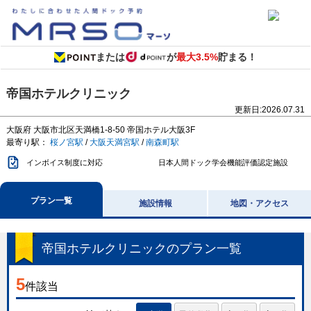
または
が
最大3.5%
貯まる！
帝国ホテルクリニック
更新日:
2026.07.31
大阪府
大阪市北区天満橋1-8-50
帝国ホテル大阪3F
最寄り駅：
桜ノ宮駅
/
大阪天満宮駅
/
南森町駅
インボイス制度に対応
日本人間ドック学会機能評価認定施設
プラン一覧
施設情報
地図・アクセス
帝国ホテルクリニック
のプラン一覧
5
件該当