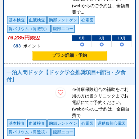
(webからのご予約は、全額自
費で...
基本検査
血液検査
胸部レントゲン
心電図
胃バリウム（胃透視）
腹部エコー
76,285
円
(税込)
8月
9月
10月
693
ポイント
プラン詳細・予約
一泊人間ドック【ドック学会推奨項目+宿泊・夕食
付】
※健康保険組合の補助をご利
用の方は当クリニックまでお
電話にてご予約ください。
(webからのご予約は、全額自
費で...
基本検査
血液検査
胸部レントゲン
心電図
運動負荷心電図
胃バリウム（胃透視）
腹部エコー