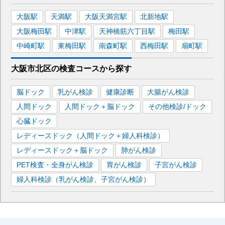
大阪
駅
天満
駅
大阪天満宮
駅
北新地
駅
大阪梅田
駅
中津
駅
天神橋筋六丁目
駅
梅田
駅
中崎町
駅
東梅田
駅
南森町
駅
西梅田
駅
扇町
駅
大阪市北区
の
検査コースから探す
脳ドック
乳がん検診
健康診断
大腸がん検診
人間ドック
人間ドック＋脳ドック
その他検診/ドック
心臓ドック
レディースドック（人間ドック＋婦人科検診）
レディースドック＋脳ドック
肺がん検診
PET検査・全身がん検診
胃がん検診
子宮がん検診
婦人科検診（乳がん検診、子宮がん検診）