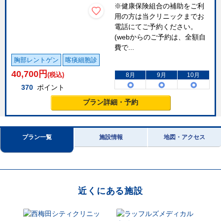
※健康保険組合の補助をご利
用の方は当クリニックまでお
電話にてご予約ください。
(webからのご予約は、全額自
費で...
胸部レントゲン
喀痰細胞診
40,700
円
(税込)
8月
9月
10月
370
ポイント
プラン詳細・予約
プラン一覧
施設情報
地図・アクセス
近くにある施設