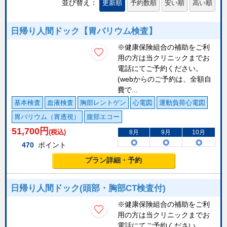
並び替え：
更新順
予約数順
安い順
高い順
日帰り人間ドック【胃バリウム検査】
※健康保険組合の補助をご利
用の方は当クリニックまでお
電話にてご予約ください。
(webからのご予約は、全額自
費で...
基本検査
血液検査
胸部レントゲン
心電図
運動負荷心電図
胃バリウム（胃透視）
腹部エコー
51,700
円
(税込)
8月
9月
10月
470
ポイント
プラン詳細・予約
日帰り人間ドック(頭部・胸部CT検査付)
※健康保険組合の補助をご利
用の方は当クリニックまでお
電話にてご予約ください。