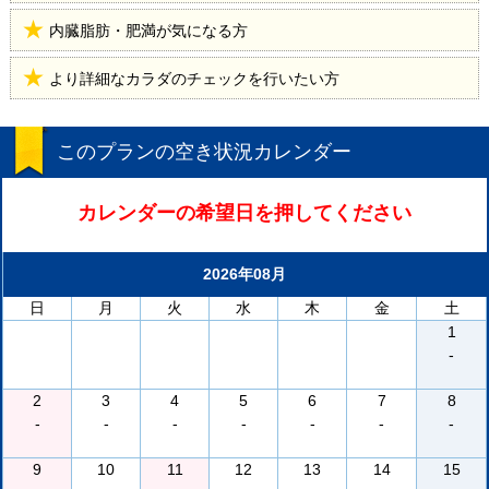
内臓脂肪・肥満が気になる方
より詳細なカラダのチェックを行いたい方
このプランの空き状況カレンダー
カレンダーの希望日を押してください
2026年08月
日
月
火
水
木
金
土
1
-
2
3
4
5
6
7
8
-
-
-
-
-
-
-
9
10
11
12
13
14
15