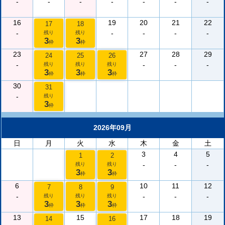
-
-
-
-
-
-
-
16
19
20
21
22
17
18
-
-
-
-
-
残り
残り
3
3
枠
枠
23
27
28
29
24
25
26
-
-
-
-
残り
残り
残り
3
3
3
枠
枠
枠
30
31
-
残り
3
枠
2026年09月
日
月
火
水
木
金
土
3
4
5
1
2
-
-
-
残り
残り
3
3
枠
枠
6
10
11
12
7
8
9
-
-
-
-
残り
残り
残り
3
3
3
枠
枠
枠
13
15
17
18
19
14
16