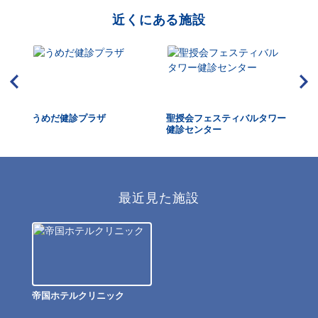
近くにある施設
クリ
うめだ健診プラザ
聖授会フェスティバルタワー
大
健診センター
最近見た施設
帝国ホテルクリニック