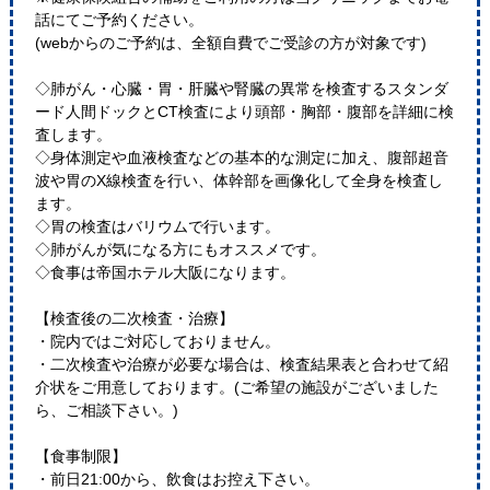
話にてご予約ください。
(webからのご予約は、全額自費でご受診の方が対象です)
◇肺がん・心臓・胃・肝臓や腎臓の異常を検査するスタンダ
ード人間ドックとCT検査により頭部・胸部・腹部を詳細に検
査します。
◇身体測定や血液検査などの基本的な測定に加え、腹部超音
波や胃のX線検査を行い、体幹部を画像化して全身を検査し
ます。
◇胃の検査はバリウムで行います。
◇肺がんが気になる方にもオススメです。
◇食事は帝国ホテル大阪になります。
【検査後の二次検査・治療】
・院内ではご対応しておりません。
・二次検査や治療が必要な場合は、検査結果表と合わせて紹
介状をご用意しております。(ご希望の施設がございました
ら、ご相談下さい。)
【食事制限】
・前日21:00から、飲食はお控え下さい。