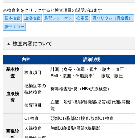
※検査名をクリックすると検査項目の説明が出ます
基本検査
血液検査
胸部レントゲン
心電図
胃バリウム（胃透視）
腹部エコー
検査内容について
内容
詳細説明
基本検
計測（身長・体重・視力・聴力・血圧・
検査項目
査
BMI・腹囲・体脂肪率）、眼底、眼圧
感染症等の
梅毒検査/肝炎（HBs抗原検査）
抗体検査
血液検
査
血液一般/肝機能/腎機能/脂質/糖代謝/膵機
検査項目
能
CT検査
頭部CT/胸部CT検査/腹部CT検査
Ｘ線検査
胸部X線撮影/胃部X線撮影
画像診
断