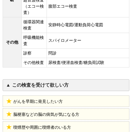
超音波検査
（エコー検
腹部エコー検査
査）
循環器関連
安静時心電図/運動負荷心電図
検査
呼吸機能検
スパイロメーター
その他
査
診察
問診
その他検査
尿検査/便潜血検査/糖負荷試験
この検査を受けて欲しい方
がんを早期に発見したい方
脳梗塞などの脳の病気が気になる方
喫煙歴や周囲に喫煙者のいる方