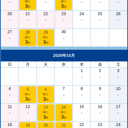
-
-
-
-
-
残り
残り
3
3
枠
枠
20
21
22
23
24
25
26
-
-
-
-
-
-
-
27
30
28
29
-
-
残り
残り
3
3
枠
枠
2026年10月
日
月
火
水
木
金
土
1
2
3
-
-
-
4
7
8
9
10
5
6
-
-
-
-
-
残り
残り
3
3
枠
枠
11
12
15
16
17
13
14
-
-
-
-
-
残り
残り
3
3
枠
枠
18
22
23
24
19
20
21