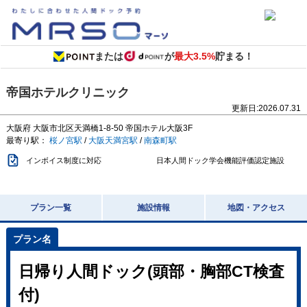
または
が
最大3.5%
貯まる！
帝国ホテルクリニック
更新日:
2026.07.31
大阪府
大阪市北区天満橋1-8-50
帝国ホテル大阪3F
最寄り駅：
桜ノ宮駅
/
大阪天満宮駅
/
南森町駅
インボイス制度に対応
日本人間ドック学会機能評価認定施設
プラン一覧
施設情報
地図・アクセス
日帰り人間ドック(頭部・胸部CT検査
付)