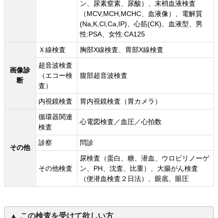
ン、尿素窒素、尿酸）、末梢血液検査
（MCV,MCH,MCHC、血液像）、電解質
(Na,K,Cl,Ca,IP)、心筋(CK)、血液型、男
性:PSA、女性:CA125
Ｘ線検査
胸部X線検査、胃部X線検査
超音波検査
画像診
（エコー検
腹部超音波検査
断
査）
内視鏡検査
胃内視鏡検査（胃カメラ）
循環器関連
心電図検査／血圧／心拍数
検査
診察
問診
その他
尿検査（蛋白、糖、潜血、ウロビリノーゲ
その他検査
ン、PH、沈査、比重）、大腸がん検査
（便潜血検査２日法）、眼底、眼圧
この検査を受けて欲しい方