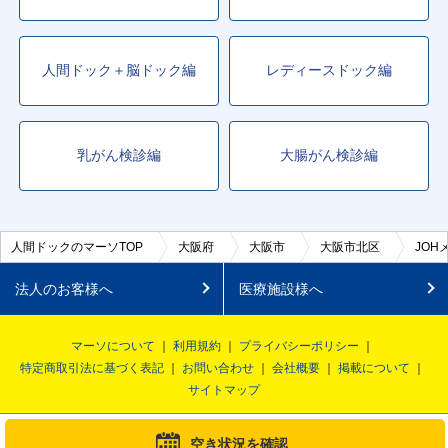
人間ドック＋脳ドック編
レディースドック編
乳がん検診編
大腸がん検診編
人間ドックのマーソTOP
大阪府
大阪市
大阪市北区
JO
法人のお客様へ
医療施設様へ
マーソについて
利用規約
プライバシーポリシー
特定商取引法に基づく表記
お問い合わせ
会社概要
掲載について
サイトマップ
© MRSO Inc. All rights reserved.
空き状況を確認