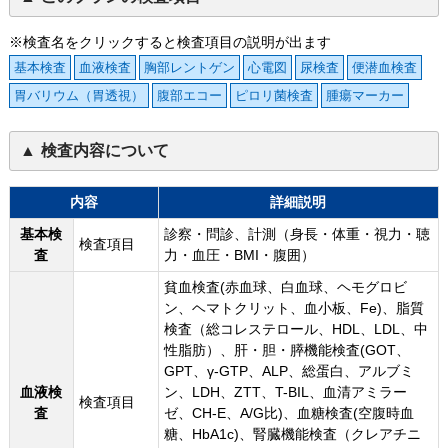
※検査名をクリックすると検査項目の説明が出ます
基本検査
血液検査
胸部レントゲン
心電図
尿検査
便潜血検査
胃バリウム（胃透視）
腹部エコー
ピロリ菌検査
腫瘍マーカー
検査内容について
内容
詳細説明
基本検
診察・問診、計測（身長・体重・視力・聴
検査項目
査
力・血圧・BMI・腹囲）
貧血検査(赤血球、白血球、ヘモグロビ
ン、ヘマトクリット、血小板、Fe)、脂質
検査（総コレステロール、HDL、LDL、中
性脂肪）、肝・胆・膵機能検査(GOT、
GPT、γ-GTP、ALP、総蛋白、アルブミ
血液検
ン、LDH、ZTT、T-BIL、血清アミラー
検査項目
査
ゼ、CH-E、A/G比)、血糖検査(空腹時血
糖、HbA1c)、腎臓機能検査（クレアチニ