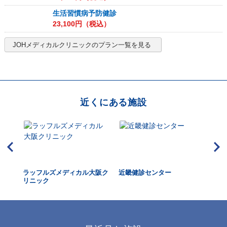
生活習慣病予防健診
23,100
円（税込）
JOHメディカルクリニック
のプラン一覧を見る
近くにある施設
天満
ラッフルズメディカル大阪ク
近畿健診センター
大
リニック
ク