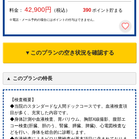
42,900
円
料金：
（税込）
390
ポイント貯まる
※電話・メール予約の場合にはポイントの付与はできません。
▼このプランの空き状況を確認する
このプランの特長
【検査概要】
◆当院のスタンダードな人間ドックコースです。血液検査項
目が多く、充実した内容です。
◆身体計測や血液検査、胃バリウム、胸部X線撮影、腹部エ
コー検査(肝臓、胆のう、腎臓、膵臓、脾臓)、心電図検査な
どを行い、身体を総合的に診断します。
◆血液検査によるピロリ菌検査が基本項目に含まれておりま