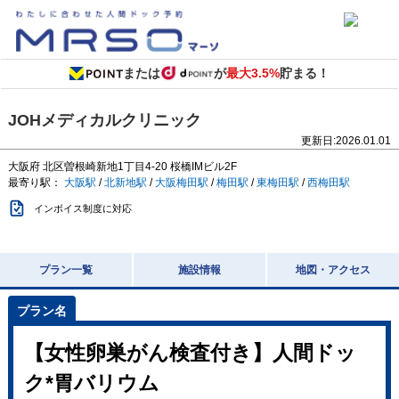
または
が
最大3.5%
貯まる！
JOHメディカルクリニック
更新日:
2026.01.01
大阪府
北区曽根崎新地1丁目4-20
桜橋IMビル2F
最寄り駅：
大阪駅
/
北新地駅
/
大阪梅田駅
/
梅田駅
/
東梅田駅
/
西梅田駅
インボイス制度に対応
プラン一覧
施設情報
地図・アクセス
【女性卵巣がん検査付き】人間ドッ
ク*胃バリウム