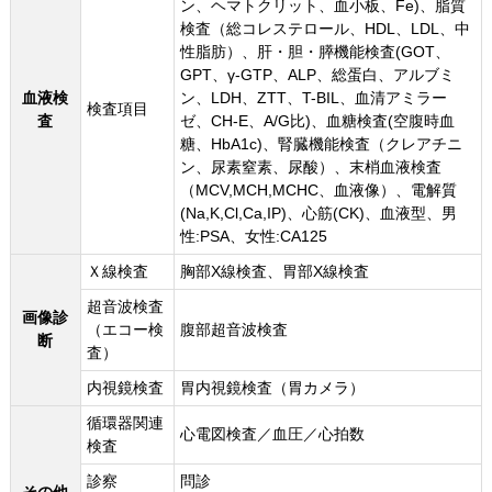
ン、ヘマトクリット、血小板、Fe)、脂質
検査（総コレステロール、HDL、LDL、中
性脂肪）、肝・胆・膵機能検査(GOT、
GPT、γ-GTP、ALP、総蛋白、アルブミ
血液検
ン、LDH、ZTT、T-BIL、血清アミラー
検査項目
査
ゼ、CH-E、A/G比)、血糖検査(空腹時血
糖、HbA1c)、腎臓機能検査（クレアチニ
ン、尿素窒素、尿酸）、末梢血液検査
（MCV,MCH,MCHC、血液像）、電解質
(Na,K,Cl,Ca,IP)、心筋(CK)、血液型、男
性:PSA、女性:CA125
Ｘ線検査
胸部X線検査、胃部X線検査
超音波検査
画像診
（エコー検
腹部超音波検査
断
査）
内視鏡検査
胃内視鏡検査（胃カメラ）
循環器関連
心電図検査／血圧／心拍数
検査
診察
問診