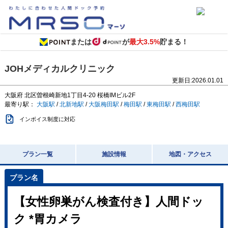
または
が
最大3.5%
貯まる！
JOHメディカルクリニック
更新日:
2026.01.01
大阪府
北区曽根崎新地1丁目4-20
桜橋IMビル2F
最寄り駅：
大阪駅
/
北新地駅
/
大阪梅田駅
/
梅田駅
/
東梅田駅
/
西梅田駅
インボイス制度に対応
プラン一覧
施設情報
地図・アクセス
【女性卵巣がん検査付き】人間ドッ
ク *胃カメラ