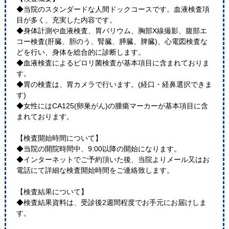
◆当院のスタンダードな人間ドックコースです。血液検査項
目が多く、充実した内容です。
◆身体計測や血液検査、胃バリウム、胸部X線撮影、腹部エ
コー検査(肝臓、胆のう、腎臓、膵臓、脾臓)、心電図検査な
どを行い、身体を総合的に診断します。
◆血液検査によるピロリ菌検査が基本項目に含まれておりま
す。
◆胃の検査は、胃カメラで行います。(経口・経鼻選択できま
す)
◆女性にはCA125(卵巣がん)の腫瘍マーカーが基本項目に含
まれております。
【検査開始時間について】
◆当院の開院時間中、9:00以降の開始になります。
◆インターネットでご予約頂いた後、当院よりメール又はお
電話にて詳細な検査開始時間をご連絡致します。
【検査結果について】
◆検査結果資料は、受診後2週間程度でお手元にお届けしま
す。