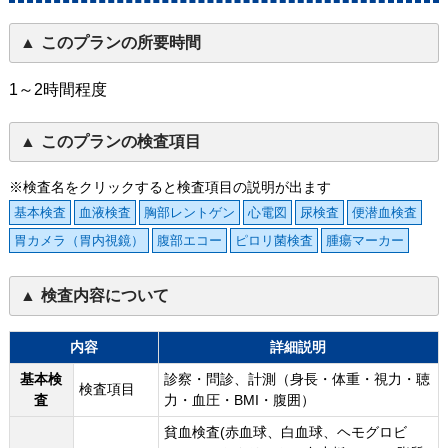
このプランの所要時間
1～2時間程度
このプランの検査項目
※検査名をクリックすると検査項目の説明が出ます
基本検査
血液検査
胸部レントゲン
心電図
尿検査
便潜血検査
胃カメラ（胃内視鏡）
腹部エコー
ピロリ菌検査
腫瘍マーカー
検査内容について
内容
詳細説明
基本検
診察・問診、計測（身長・体重・視力・聴
検査項目
査
力・血圧・BMI・腹囲）
貧血検査(赤血球、白血球、ヘモグロビ