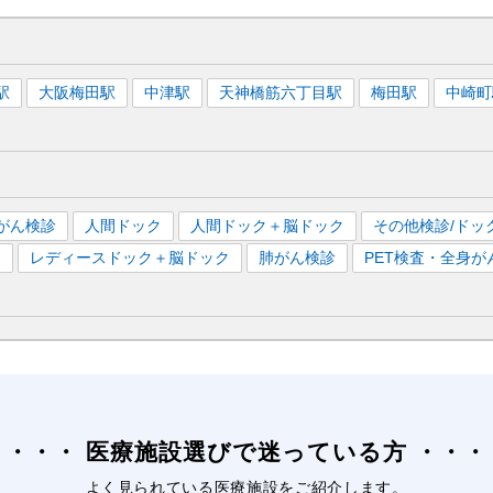
駅
大阪梅田
駅
中津
駅
天神橋筋六丁目
駅
梅田
駅
中崎町
がん検診
人間ドック
人間ドック＋脳ドック
その他検診/ドッ
）
レディースドック＋脳ドック
肺がん検診
PET検査・全身が
医療施設選びで迷っている方
よく見られている医療施設をご紹介します。