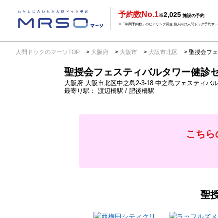
予約数No.1
2,025
※
施設の予約
※「年間予約数」のヒアリング調査 個人向け人間ドック予約サービ
人間ドックのマーソTOP
大阪府
大阪市
大阪市北区
聖授会フェ
聖授会フェスティバルタワー健診
大阪府
大阪市北区中之島2-3-18
中之島フェスティバル
最寄り駅：
渡辺橋駅 / 肥後橋駅
こちら
聖