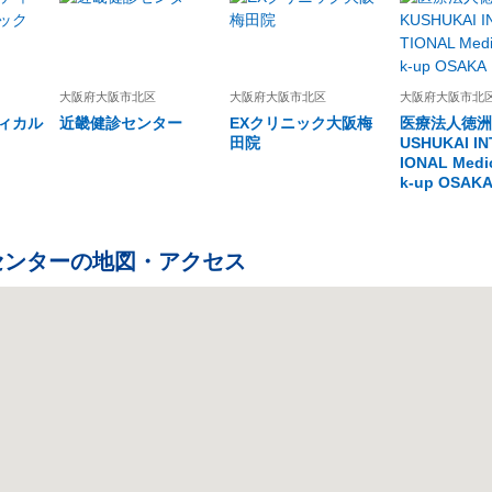
大阪府
大阪市北区
大阪府
大阪市北区
大阪府
大阪市北
ィカル
近畿健診センター
EXクリニック大阪梅
医療法人徳洲会
田院
USHUKAI I
IONAL Medi
k-up OSAK
センター
の地図・アクセス