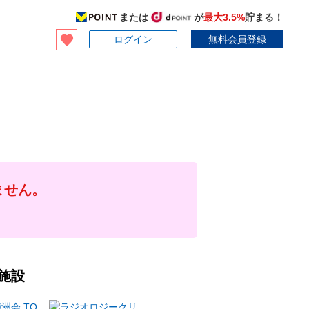
または
が
最大3.5%
貯まる！
ログイン
無料会員登録
ません。
施設