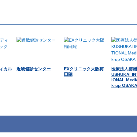
ィカル
近畿健診センター
EXクリニック大阪梅
医療法人徳洲会
田院
USHUKAI I
IONAL Medi
k-up OSAK