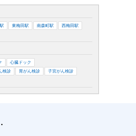
駅
東梅田
駅
南森町
駅
西梅田
駅
ク
心臓ドック
ん検診
胃がん検診
子宮がん検診