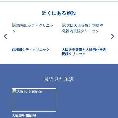
近くにある施設
西梅田シティクリニック
大阪天王寺胃と大腸消化器内
ア
視鏡クリニック
ッ
最近見た施設
大阪暁明館病院