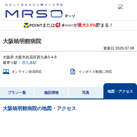
または
が
最大3.5%
貯まる！
大阪暁明館病院
更新日:
2026.07.06
大阪府
大阪市此花区西九条5-4-8
最寄り駅：
西九条駅
オンライン決済対応
インボイス制度に対応
地図・アクセス
プラン一覧
施設情報
写真
大阪暁明館病院
の地図・アクセス