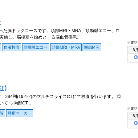
◆
使った脳ドックコースです。頭部MRI・MRA、頸動脈エコー、血
実施し、脳梗塞を始めとする脳血管疾患...
※電話
血液検査
頸動脈エコー
頭部MRI・MRA
頭部MRI
8
T)
、384列(192×2)のマルチスライスCTにて検査を行います。 ◎
て ◇胸部CT...
※電話
診
腫瘍マーカー
8