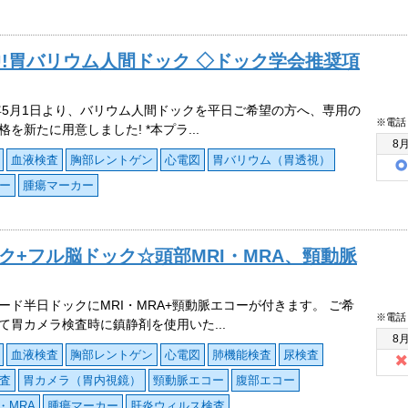
!胃バリウム人間ドック ◇ドック学会推奨項
4年5月1日より、バリウム人間ドックを平日ご希望の方へ、専用の
※電話
を新たに用意しました! *本プラ...
8
血液検査
胸部レントゲン
心電図
胃バリウム（胃透視）
ー
腫瘍マーカー
ク+フル脳ドック☆頭部MRI・MRA、頸動脈
ード半日ドックにMRI・MRA+頸動脈エコーが付きます。 ご希
※電話
て胃カメラ検査時に鎮静剤を使用いた...
8
血液検査
胸部レントゲン
心電図
肺機能検査
尿検査
査
胃カメラ（胃内視鏡）
頸動脈エコー
腹部エコー
・MRA
腫瘍マーカー
肝炎ウィルス検査