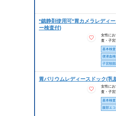
*鎮静剤使用可*胃カメラレディ
ー検査付)
女性にお
査・子宮
基本検査
便潜血検
子宮頸部
胃バリウムレディースドック(乳
女性にお
査・子宮
基本検査
腹部エコ