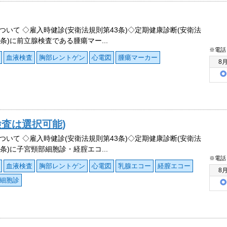
ついて ◇雇入時健診(安衛法規則第43条)◇定期健康診断(安衛法
4条)に前立腺検査である腫瘍マー...
※電話
血液検査
胸部レントゲン
心電図
腫瘍マーカー
8
検査は選択可能)
ついて ◇雇入時健診(安衛法規則第43条)◇定期健康診断(安衛法
4条)に子宮頸部細胞診・経腟エコ...
※電話
血液検査
胸部レントゲン
心電図
乳腺エコー
経膣エコー
8
細胞診