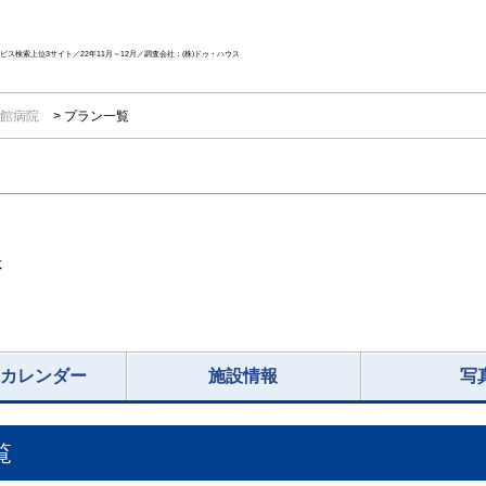
ス検索上位3サイト／22年11月～12月／調査会社：(株)ドゥ・ハウス
明館病院
プラン一覧
応
況カレンダー
施設情報
写
覧