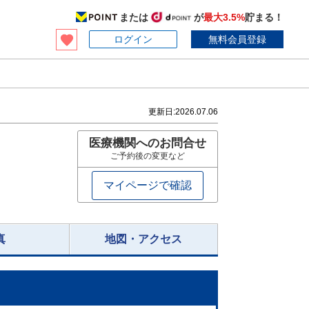
または
が
最大3.5%
貯まる！
ログイン
無料会員登録
更新日:
2026.07.06
医療機関へのお問合せ
ご予約後の変更など
マイページで確認
真
地図・アクセス