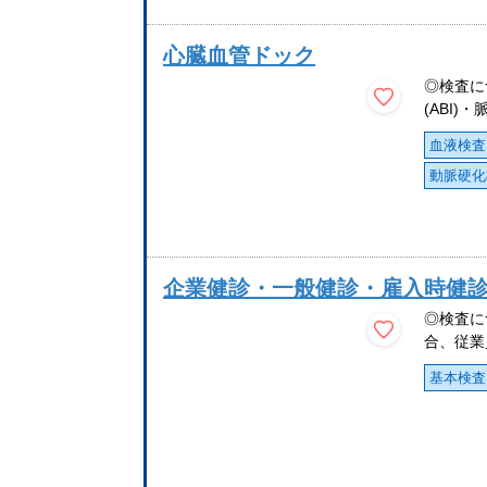
心臓血管ドック
◎検査に
(ABI)
血液検査
動脈硬化
企業健診・一般健診・雇入時健
◎検査に
合、従業
基本検査