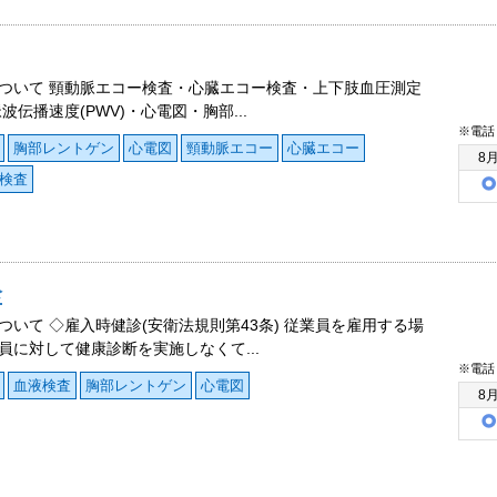
ついて 頸動脈エコー検査・心臓エコー検査・上下肢血圧測定
・脈波伝播速度(PWV)・心電図・胸部...
※電話
胸部レントゲン
心電図
頸動脈エコー
心臓エコー
8
検査
診
ついて ◇雇入時健診(安衛法規則第43条) 従業員を雇用する場
員に対して健康診断を実施しなくて...
※電話
血液検査
胸部レントゲン
心電図
8