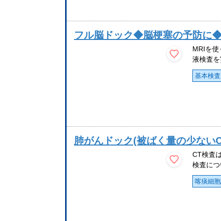
フル脳ドック◆脳梗塞の予防に
MRIを
液検査を
基本検査
肺がんドック(被ばく量の少ないC
CT検査は
検査につい
喀痰細胞