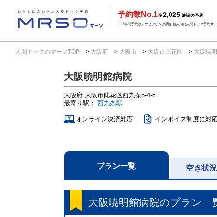
予約数No.1
2,025
※
施設の予約
※「年間予約数」のヒアリング調査 個人向け人間ドック予約サービ
人間ドックのマーソTOP
大阪府
大阪市
大阪市此花区
大阪暁
大阪暁明館病院
大阪府
大阪市此花区西九条5-4-8
最寄り駅：
西九条駅
オンライン決済対応
インボイス制度に対
プラン一覧
空き状
大阪暁明館病院
のプラン一