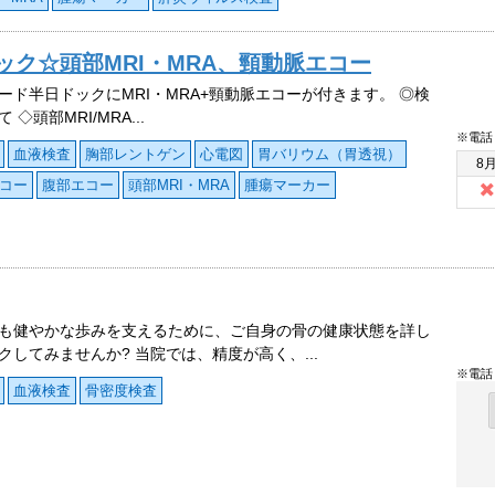
ック☆頭部MRI・MRA、頸動脈エコー
ード半日ドックにMRI・MRA+頸動脈エコーが付きます。 ◎検
 ◇頭部MRI/MRA...
※電話
血液検査
胸部レントゲン
心電図
胃バリウム（胃透視）
8
コー
腹部エコー
頭部MRI・MRA
腫瘍マーカー
も健やかな歩みを支えるために、ご自身の骨の健康状態を詳し
クしてみませんか? 当院では、精度が高く、...
※電話
血液検査
骨密度検査