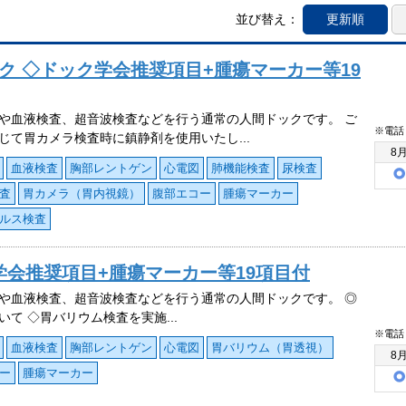
並び替え：
更新順
ク ◇ドック学会推奨項目+腫瘍マーカー等19
や血液検査、超音波検査などを行う通常の人間ドックです。 ご
※電話
じて胃カメラ検査時に鎮静剤を使用いたし...
8
血液検査
胸部レントゲン
心電図
肺機能検査
尿検査
査
胃カメラ（胃内視鏡）
腹部エコー
腫瘍マーカー
ルス検査
学会推奨項目+腫瘍マーカー等19項目付
や血液検査、超音波検査などを行う通常の人間ドックです。 ◎
いて ◇胃バリウム検査を実施...
※電話
血液検査
胸部レントゲン
心電図
胃バリウム（胃透視）
8
ー
腫瘍マーカー