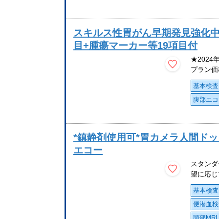
スキルス性胃がん早期発見強化中
目+腫瘍マーカー等19項目付
★202
プラン価格
基本検査
腹部エコ
*鎮静剤使用可*胃カメラ人間ドッ
エコー
スタンダ
望に応じ
基本検査
便潜血検
頭部MRI