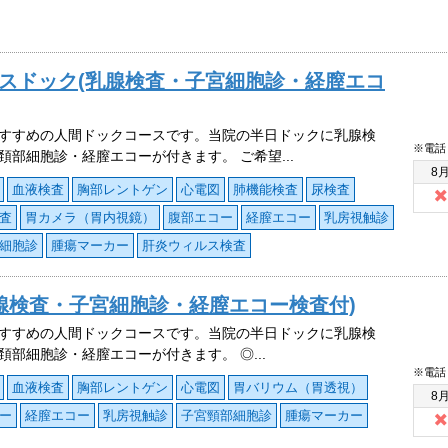
ースドック(乳腺検査・子宮細胞診・経膣エコ
すすめの人間ドックコースです。当院の半日ドックに乳腺検
※電話
頚部細胞診・経膣エコーが付きます。 ご希望...
8
血液検査
胸部レントゲン
心電図
肺機能検査
尿検査
査
胃カメラ（胃内視鏡）
腹部エコー
経膣エコー
乳房視触診
細胞診
腫瘍マーカー
肝炎ウィルス検査
腺検査・子宮細胞診・経膣エコー検査付)
すすめの人間ドックコースです。当院の半日ドックに乳腺検
頚部細胞診・経膣エコーが付きます。 ◎...
※電話
血液検査
胸部レントゲン
心電図
胃バリウム（胃透視）
8
ー
経膣エコー
乳房視触診
子宮頸部細胞診
腫瘍マーカー