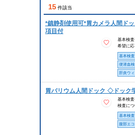
15
件該当
*鎮静剤使用可*胃カメラ人間ドッ
項目付
基本検査
希望に応
基本検査
便潜血検
肝炎ウィ
胃バリウム人間ドック ◇ドック
基本検査
検査につ
基本検査
腹部エコ