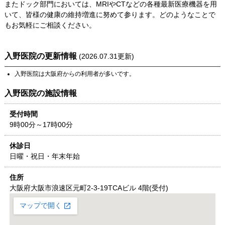
またドック部門においては、MRIやCTなどの各種最新医療機器を用
いて、皆様の健康の維持増進に努めて参ります。どのようなことで
もお気軽にご相談ください。
入野医院
の更新情報
(
2026.07.31
更新)
入野医院
は
大阪府
からの利用者が多いです。
入野医院
の施設情報
受付時間
9時00分～17時00分
休診日
日曜・祝日・年末年始
住所
大阪府
大阪市浪速区元町2-3-19
TCAビル 4階(受付)