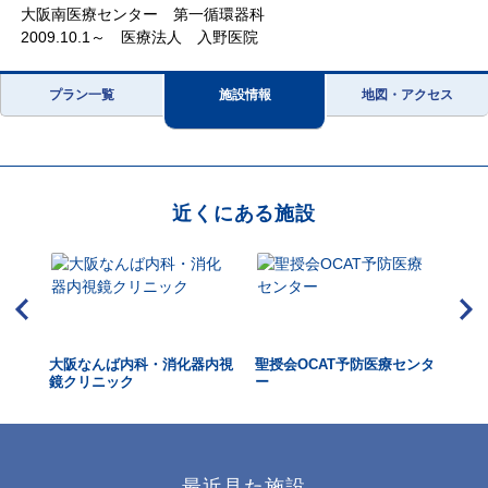
大阪南医療センター 第一循環器科
2009.10.1～ 医療法人 入野医院
プラン一覧
施設情報
地図・アクセス
近くにある施設
大阪なんば内科・消化器内視
聖授会OCAT予防医療センタ
富
鏡クリニック
ー
最近見た施設