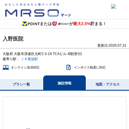
または
が
最大3.5%
貯まる！
入野医院
更新日:
2026.07.31
大阪府
大阪市浪速区元町2-3-19
TCAビル 4階(受付)
最寄り駅：
ＪＲ難波駅
オンライン決済対応
インボイス制度に対応
施設情報
プラン一覧
地図・アクセス