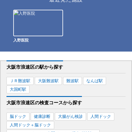
入野医院
大阪市浪速区
の駅から
探す
ＪＲ難波
駅
大阪難波
駅
難波
駅
なんば
駅
大国町
駅
大阪市浪速区
の
検査コースから探す
脳ドック
健康診断
大腸がん検診
人間ドック
人間ドック＋脳ドック