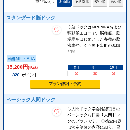
並び替え：
更新順
予約数順
安い順
高い順
スタンダード脳ドック
◇脳ドックはMRI/MRAおよび
頸動脈エコーで、脳種瘍、脳
梗塞をはじめとした各種の脳
疾患や、くも膜下出血の原因
と関...
頭部MRI・MRA
35,200
円
(税込)
8月
9月
10月
320
ポイント
プラン詳細・予約
ベーシック人間ドック
◇人間ドック学会推奨項目の
ベーシックな日帰り人間ドッ
クのプランです。 ◇検査内容
は法定健診の内容に加え、胃