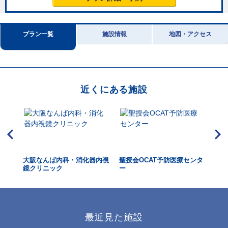
プラン一覧
施設情報
地図・アクセス
近くにある施設
リニ
大阪なんば内科・消化器内視
聖授会OCAT予防医療センタ
富
鏡クリニック
ー
最近見た施設