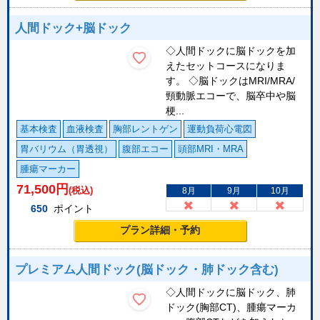
人間ドック+脳ドック
◇人間ドックに脳ドックを加
えたセットコースになりま
す。 ◇脳ドックはMRI/MRA/
頸動脈エコーで、脳卒中や脳
梗...
基本検査
血液検査
胸部レントゲン
運動負荷心電図
胃バリウム（胃透視）
腹部エコー
頭部MRI・MRA
腫瘍マーカー
71,500
円
(税込)
8月
9月
10月
650
ポイント
プラン詳細・予約
プレミアム人間ドック(脳ドック・肺ドック含む)
◇人間ドックに脳ドック、肺
ドック(胸部CT)、腫瘍マーカ