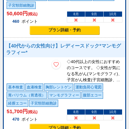
子宮頸部細胞診
50,600
円
(税込)
8月
9月
10月
460
ポイント
プラン詳細・予約
【40代からの女性向け】レディースドック*マンモグ
ラフィー*
◇40代以上の女性におすすめ
のコースです。 ◇女性が気に
なる乳がん(マンモグラフィ)、
子宮がん検査(子宮細胞診、...
基本検査
血液検査
胸部レントゲン
運動負荷心電図
胃バリウム（胃透視）
マンモグラフィー
腹部エコー
経膣エコー
子宮頸部細胞診
51,700
円
(税込)
8月
9月
10月
470
ポイント
プラン詳細・予約