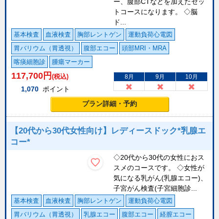
ー、腹部CTなどを加えたセッ
トコースになります。 ◇脳
ド...
基本検査
血液検査
胸部レントゲン
運動負荷心電図
胃バリウム（胃透視）
腹部エコー
頭部MRI・MRA
喀痰細胞診
腫瘍マーカー
117,700
円
(税込)
8月
9月
10月
1,070
ポイント
プラン詳細・予約
【20代から30代女性向け】レディースドック*乳腺エ
コー*
◇20代から30代の女性におス
スメのコースです。 ◇女性が
気になる乳がん(乳腺エコー)、
子宮がん検査(子宮細胞診...
基本検査
血液検査
胸部レントゲン
運動負荷心電図
胃バリウム（胃透視）
乳腺エコー
腹部エコー
経膣エコー