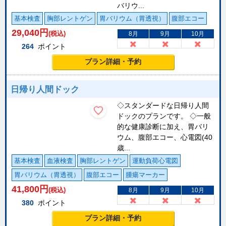
バリウ...
基本検査
胸部レントゲン
胃バリウム（胃透視）
腹部エコー
29,040
円
(税込)
8月
9月
10月
264
ポイント
プラン詳細・予約
日帰り人間ドック
◇スタンダードな日帰り人間
ドックのプランです。 ◇一般
的な健康診断に加え、胃バリ
ウム、腹部エコー、心電図(40
歳...
基本検査
血液検査
胸部レントゲン
運動負荷心電図
胃バリウム（胃透視）
腹部エコー
腫瘍マーカー
41,800
円
(税込)
8月
9月
10月
380
ポイント
プラン詳細・予約