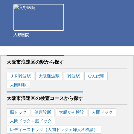
入野医院
大阪市浪速区
の駅から
探す
ＪＲ難波
駅
大阪難波
駅
難波
駅
なんば
駅
大国町
駅
大阪市浪速区
の
検査コースから探す
脳ドック
健康診断
大腸がん検診
人間ドック
人間ドック＋脳ドック
レディースドック（人間ドック＋婦人科検診）