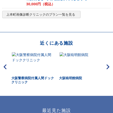
30,000
円（税込）
上本町画像診断クリニック
のプラン一覧を見る
近くにある施設
HUK
大阪警察病院付属人間ドック
大阪暁明館病院
牧
dica
クリニック
最近見た施設