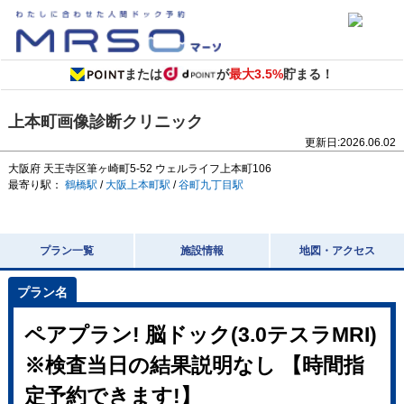
または
が
最大3.5%
貯まる！
上本町画像診断クリニック
更新日:
2026.06.02
大阪府
天王寺区筆ヶ崎町5-52
ウェルライフ上本町106
最寄り駅：
鶴橋駅
/
大阪上本町駅
/
谷町九丁目駅
プラン一覧
施設情報
地図・アクセス
ペアプラン! 脳ドック(3.0テスラMRI)
※検査当日の結果説明なし 【時間指
定予約できます!】