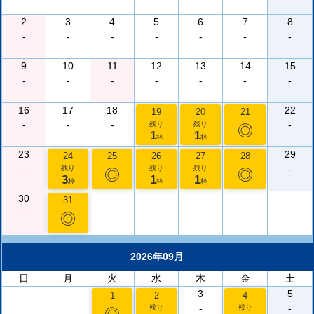
2
3
4
5
6
7
8
-
-
-
-
-
-
-
9
10
11
12
13
14
15
-
-
-
-
-
-
-
16
17
18
22
19
20
21
-
-
-
-
残り
残り
◎
1
1
枠
枠
23
29
24
25
26
27
28
-
-
残り
残り
残り
◎
◎
3
1
1
枠
枠
枠
30
31
-
◎
2026年09月
日
月
火
水
木
金
土
3
5
1
2
4
-
-
残り
残り