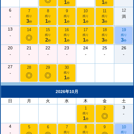
◎
1
1
枠
枠
6
12
7
8
9
10
11
-
満
残り
残り
残り
残り
残り
3
1
1
1
3
枠
枠
枠
枠
枠
13
14
15
16
17
18
19
-
残り
残り
残り
残り
残り
◎
2
1
1
3
3
枠
枠
枠
枠
枠
20
21
22
23
24
25
26
-
-
-
-
-
-
-
27
28
29
30
-
残り
◎
◎
1
枠
2026年10月
日
月
火
水
木
金
土
3
1
2
-
残り
◎
1
枠
4
5
6
7
8
9
10
-
残り
残り
残り