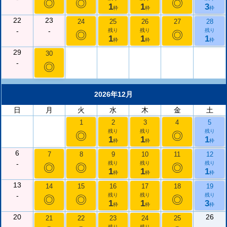
◎
◎
◎
1
1
3
枠
枠
枠
22
23
24
25
26
27
28
-
-
残り
残り
残り
◎
◎
1
1
1
枠
枠
枠
29
30
-
◎
2026年12月
日
月
火
水
木
金
土
1
2
3
4
5
残り
残り
残り
◎
◎
1
1
1
枠
枠
枠
6
7
8
9
10
11
12
-
残り
残り
残り
◎
◎
◎
1
1
1
枠
枠
枠
13
14
15
16
17
18
19
-
残り
残り
残り
◎
◎
◎
1
1
3
枠
枠
枠
20
26
21
22
23
24
25
残り
残り