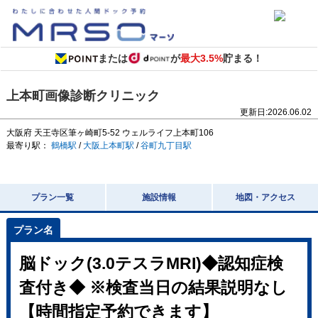
または
が
最大3.5%
貯まる！
上本町画像診断クリニック
更新日:
2026.06.02
大阪府
天王寺区筆ヶ崎町5-52
ウェルライフ上本町106
最寄り駅：
鶴橋駅
/
大阪上本町駅
/
谷町九丁目駅
プラン一覧
施設情報
地図・アクセス
脳ドック(3.0テスラMRI)◆認知症検
査付き◆ ※検査当日の結果説明なし
【時間指定予約できます】