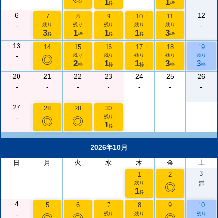
1
1
枠
枠
6
12
7
8
9
10
11
-
-
残り
残り
残り
残り
残り
3
1
1
1
3
枠
枠
枠
枠
枠
13
14
15
16
17
18
19
-
残り
残り
残り
残り
残り
◎
2
1
1
3
3
枠
枠
枠
枠
枠
20
21
22
23
24
25
26
-
-
-
-
-
-
-
27
28
29
30
-
残り
◎
◎
1
枠
2026年10月
日
月
火
水
木
金
土
3
1
2
満
残り
◎
1
枠
4
5
6
7
8
9
10
-
残り
残り
残り