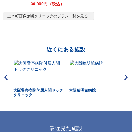
30,000
円（税込）
上本町画像診断クリニック
のプラン一覧を見る
近くにある施設
HUK
大阪警察病院付属人間ドック
大阪暁明館病院
牧
dica
クリニック
最近見た施設