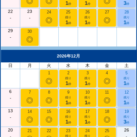
◎
◎
◎
1
1
3
枠
枠
枠
22
23
24
25
26
27
28
-
-
残り
残り
残り
◎
◎
1
1
1
枠
枠
枠
29
30
-
◎
2026年12月
日
月
火
水
木
金
土
1
2
3
4
5
残り
残り
残り
◎
◎
1
1
1
枠
枠
枠
6
7
8
9
10
11
12
-
残り
残り
残り
◎
◎
◎
1
1
1
枠
枠
枠
13
14
15
16
17
18
19
-
残り
残り
残り
◎
◎
◎
1
1
3
枠
枠
枠
20
26
21
22
23
24
25
-
-
残り
残り