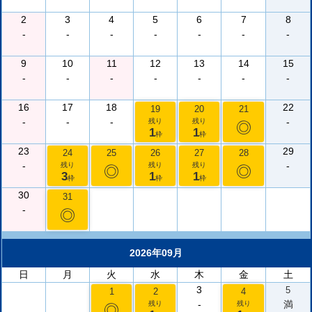
2
3
4
5
6
7
8
-
-
-
-
-
-
-
9
10
11
12
13
14
15
-
-
-
-
-
-
-
16
17
18
22
19
20
21
-
-
-
-
残り
残り
◎
1
1
枠
枠
23
29
24
25
26
27
28
-
-
残り
残り
残り
◎
◎
3
1
1
枠
枠
枠
30
31
-
◎
2026年09月
日
月
火
水
木
金
土
3
5
1
2
4
-
満
残り
残り
◎