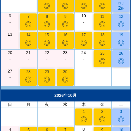
残り
◎
◎
◎
◎
2
枠
6
10
7
8
9
11
12
-
-
◎
◎
◎
◎
◎
13
14
15
16
17
18
19
-
◎
◎
◎
◎
◎
◎
20
21
22
23
24
25
26
-
-
-
-
-
◎
◎
27
28
29
30
-
◎
◎
◎
2026年10月
日
月
火
水
木
金
土
1
2
3
◎
◎
◎
4
8
5
6
7
9
10