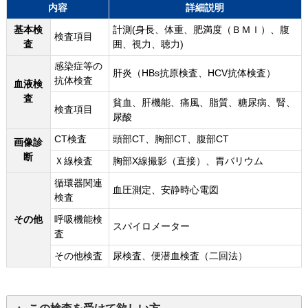
内容
詳細説明
基本検
計測(身長、体重、肥満度（ＢＭＩ）、腹
検査項目
査
囲、視力、聴力)
感染症等の
肝炎（HBs抗原検査、HCV抗体検査）
抗体検査
血液検
査
貧血、肝機能、痛風、脂質、糖尿病、腎、
検査項目
尿酸
CT検査
頭部CT、胸部CT、腹部CT
画像診
断
Ｘ線検査
胸部X線撮影（直接）、胃バリウム
循環器関連
血圧測定、安静時心電図
検査
その他
呼吸機能検
スパイロメーター
査
その他検査
尿検査、便潜血検査（二回法）