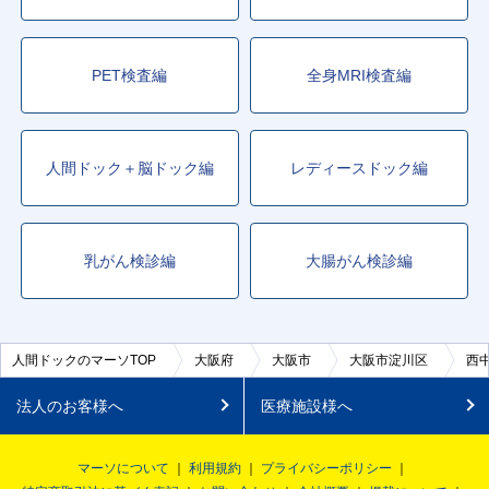
PET検査編
全身MRI検査編
人間ドック＋脳ドック編
レディースドック編
乳がん検診編
大腸がん検診編
人間ドックのマーソTOP
大阪府
大阪市
大阪市淀川区
西
法人のお客様へ
医療施設様へ
マーソについて
利用規約
プライバシーポリシー