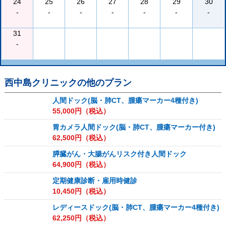
24
25
26
27
28
29
30
-
-
-
-
-
-
-
31
-
西中島クリニック
の他のプラン
人間ドック(脳・肺CT、腫瘍マーカー4種付き)
55,000
円（税込）
胃カメラ人間ドック(脳・肺CT、腫瘍マーカー付き)
62,500
円（税込）
膵臓がん・大腸がんリスク付き人間ドック
64,900
円（税込）
定期健康診断・雇用時健診
10,450
円（税込）
レディースドック(脳・肺CT、腫瘍マーカー4種付き)
62,250
円（税込）