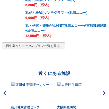
5,500
円（税込）
乳がん検診(マンモグラフィ+乳腺エコー)
9,000
円（税込）
乳・子宮・卵巣がん検査*乳腺エコー+子宮頸部細胞診
+経膣エコー*
12,550
円（税込）
西中島クリニック
のプラン一覧を見る
近くにある施設
淀川健康管理センター
大阪回生病院
秀