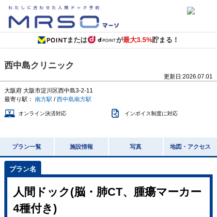
または
が
最大3.5%
貯まる！
西中島クリニック
更新日:
2026.07.01
大阪府
大阪市淀川区西中島3-2-11
最寄り駅：
南方駅
/
西中島南方駅
オンライン決済対応
インボイス制度に対応
プラン一覧
施設情報
写真
地図・アクセス
人間ドック(脳・肺CT、腫瘍マーカー
4種付き)