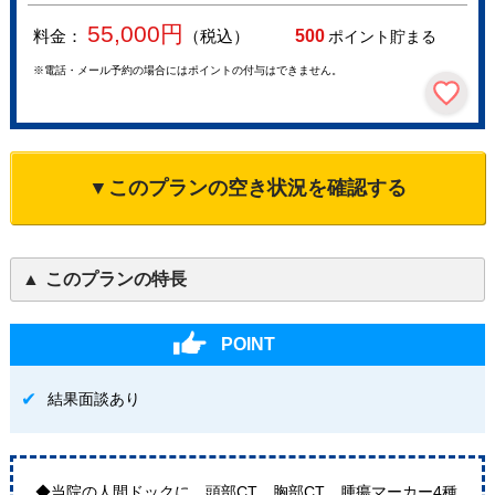
55,000
円
料金：
（税込）
500
ポイント貯まる
※電話・メール予約の場合にはポイントの付与はできません。
▼このプランの空き状況を確認する
このプランの特長
POINT
結果面談あり
◆当院の人間ドックに、頭部CT、胸部CT、腫瘍マーカー4種