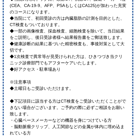
(CEA、CA-19-9、AFP、PSAもしくはCA125)が加わった充実
のコースになります。
◆当院にて、初回受診の方は内臓脂肪の計測を目的とした、
CT検査もついております。
◆一部の画像検査、採血検査、細胞検査を除いて、当日結果
をご説明し、後日受診者様へ結果報告書をご郵送致します。
◆健康診断の結果に基づいた精密検査も、事後対策として大
切です。
◆1次検査で異常等が見受けられた方は、ひきつづき当クリ
ニック診療部門でもアフターケアいたします。
◆好アクセス・駐車場あり
※注意事項
◆土曜日もご受診いただけます。
◆下記項目に該当する方はCT検査をご受診いただくことがで
きない場合がございます。ご予約の際に必ずご相談をお願い
致します。
・心臓ペースメーカーなどの機器を身につけている方
・脳動脈瘤クリップ、人工関節などの金属が体内に埋め込ま
れている方