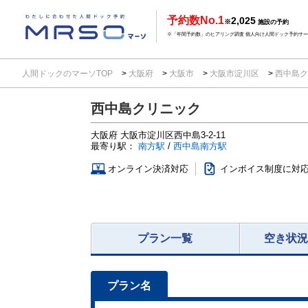
予約数No.1
2,025
※
施設の予約
※「年間予約数」のヒアリング調査 個人向け人間ドック予約サービ
人間ドックのマーソTOP
大阪府
大阪市
大阪市淀川区
西中島ク
西中島クリニック
大阪府
大阪市淀川区西中島3-2-11
最寄り駅：
南方駅
/
西中島南方駅
オンライン決済対応
インボイス制度に対
プラン一覧
空き状