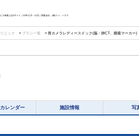
ス検索上位3サイト／22年11月～12月／調査会社：(株)ドゥ・ハウス
リニック
プラン一覧
胃カメラレディースドック(脳・肺CT、腫瘍マーカー)
応
況カレンダー
施設情報
写