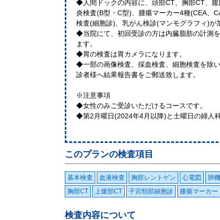
◆人間ドックの内容に、頭部CT、胸部CT、腹
炎検査(B型・C型)、腫瘍マーカー4種(CEA、CA-
検査(細胞診)、乳がん検診(マンモグラフィ)
◆当院にて、初回受診の方は内臓脂肪の計測を
ます。
◆胃の検査は胃カメラになります。
◆一部の画像検査、採血検査、細胞検査を除
診者様へ結果報告書をご郵送致します。
※注意事項
◆女性のみご受診いただけるコースです。
◆第2月曜日(2024年4月以降)と土曜日の
このプランの検査項目
基本検査
血液検査
胸部レントゲン
心電図
肺
胸部CT
上腹部CT
子宮頸部細胞診
腫瘍マーカー
検査内容について