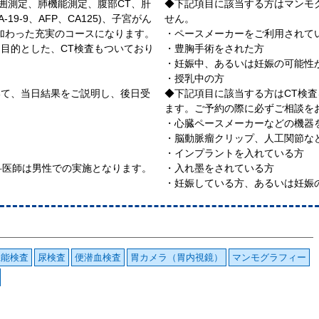
囲測定、肺機能測定、腹部CT、肝
◆下記項目に該当する方はマンモ
19-9、AFP、CA125)、子宮がん
せん。
が加わった充実のコースになります。
・ペースメーカーをご利用されて
目的とした、CT検査もついており
・豊胸手術をされた方
・妊娠中、あるいは妊娠の可能性
・授乳中の方
いて、当日結果をご説明し、後日受
◆下記項目に該当する方はCT検
ます。ご予約の際に必ずご相談を
・心臓ペースメーカーなどの機器
・脳動脈瘤クリップ、人工関節な
・インプラントを入れている方
婦人科医師は男性での実施となります。
・入れ墨をされている方
・妊娠している方、あるいは妊娠
機能検査
尿検査
便潜血検査
胃カメラ（胃内視鏡）
マンモグラフィー