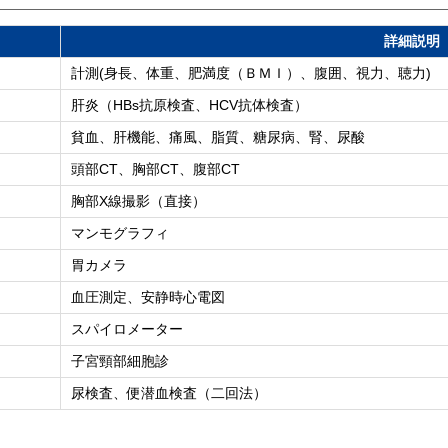
詳細説明
計測(身長、体重、肥満度（ＢＭＩ）、腹囲、視力、聴力)
肝炎（HBs抗原検査、HCV抗体検査）
貧血、肝機能、痛風、脂質、糖尿病、腎、尿酸
頭部CT、胸部CT、腹部CT
胸部X線撮影（直接）
マンモグラフィ
胃カメラ
血圧測定、安静時心電図
スパイロメーター
子宮頸部細胞診
尿検査、便潜血検査（二回法）