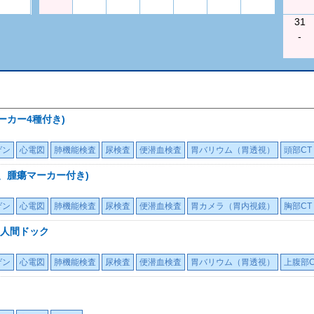
31
-
ーカー4種付き)
ゲン
心電図
肺機能検査
尿検査
便潜血検査
胃バリウム（胃透視）
頭部CT
、腫瘍マーカー付き)
ゲン
心電図
肺機能検査
尿検査
便潜血検査
胃カメラ（胃内視鏡）
胸部CT
人間ドック
ゲン
心電図
肺機能検査
尿検査
便潜血検査
胃バリウム（胃透視）
上腹部C