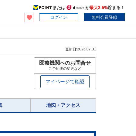
または
が
最大3.5%
貯まる！
ログイン
無料会員登録
更新日:
2026.07.01
医療機関へのお問合せ
ご予約後の変更など
マイページで確認
真
地図・アクセス