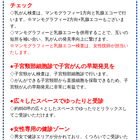
チェック
◇乳がん検査は、マンモグラフィー1方向と乳腺エコーで行
います。※マンモグラフィー2方向+乳腺エコーもございま
す。
◇マンモグラフィーと乳腺エコーを併用することで、互いの
短所を補い合い、乳がんの発見率向上に繋げます。
※マンモグラフィーと乳腺エコー検査は、女性技師が担当い
たします。
●子宮頸部細胞診で子宮がんの早期発見を
◇子宮頸がん検査は、子宮頸部細胞診で行います。
◇がんができる子宮頸部から直接細胞を採取できるため、子
宮頸がんの早期発見に非常に有益です。
●広々したスペースでゆったりと受診
◇約850坪の広々としたスペースでゆったりとリラックスし
てご受診いただけます。
●女性専用の健診ゾーン
◇男女で健診エリアが分かれており、くつろいでご受診いた