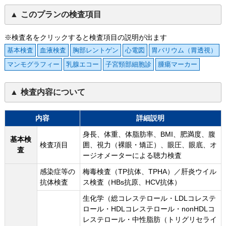
このプランの検査項目
※検査名をクリックすると検査項目の説明が出ます
基本検査
血液検査
胸部レントゲン
心電図
胃バリウム（胃透視）
マンモグラフィー
乳腺エコー
子宮頸部細胞診
腫瘍マーカー
検査内容について
内容
詳細説明
身長、体重、体脂肪率、BMI、肥満度、腹
基本検
検査項目
囲、視力（裸眼・矯正）、眼圧、眼底、オ
査
ージオメーターによる聴力検査
感染症等の
梅毒検査（TP抗体、TPHA）／肝炎ウイル
抗体検査
ス検査（HBs抗原、HCV抗体）
生化学（総コレステロール・LDLコレステ
ロール・HDLコレステロール・nonHDLコ
レステロール・中性脂肪（トリグリセライ