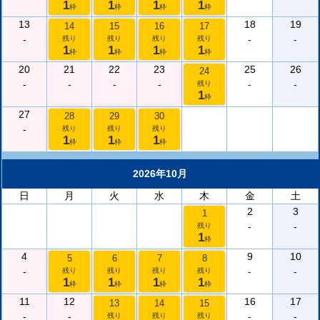
1
1
1
1
枠
枠
枠
枠
13
18
19
14
15
16
17
-
-
-
残り
残り
残り
残り
1
1
1
1
枠
枠
枠
枠
20
21
22
23
25
26
24
-
-
-
-
-
-
残り
1
枠
27
28
29
30
-
残り
残り
残り
1
1
1
枠
枠
枠
2026年10月
日
月
火
水
木
金
土
2
3
1
-
-
残り
1
枠
4
9
10
5
6
7
8
-
-
-
残り
残り
残り
残り
1
1
1
1
枠
枠
枠
枠
11
12
16
17
13
14
15
-
-
-
-
残り
残り
残り