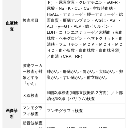
ド）・尿素窒素・クレアチニン・eGFR・
尿酸・Na・K・CL・Ca・空腹時血糖・
HbA1c・アミラーゼ・膵ーアミラーゼ・総
検査項目
蛋白質・肝臓アルブミン・A/G比・AST・
血液検
ALT・γ―GT・ALP・総ビリルビン・
査
LDH・コリンエステラーゼ／末梢血（赤血
球数・ヘモグロビン・ヘマトクリット・血
清鉄・フェリチン・ＭＣＶ・ＭＣＨ・ＭＣ
ＨＣ・血小板数・白血球数・白血球分類）
／血清（CRP、RF）
腫瘍マーカ
ー検査が対
肺がん・肝臓がん・胃がん・大腸がん・卵
象とする
巣がん・すい臓がん・前立腺がん
『がん』
胸部X線検査(胸部直接撮影２方向）／上部
Ｘ線検査
消化管X線（バリウム)検査
マンモグラ
画像診
マンモグラフィ検査
フィ検査
断
超音波検査