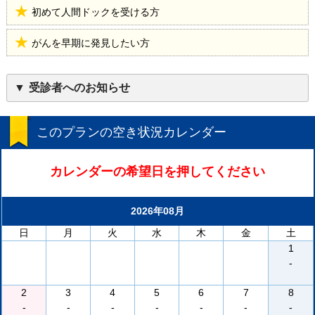
初めて人間ドックを受ける方
がんを早期に発見したい方
受診者へのお知らせ
このプランの空き状況カレンダー
カレンダーの希望日を押してください
2026年08月
日
月
火
水
木
金
土
1
-
2
3
4
5
6
7
8
-
-
-
-
-
-
-