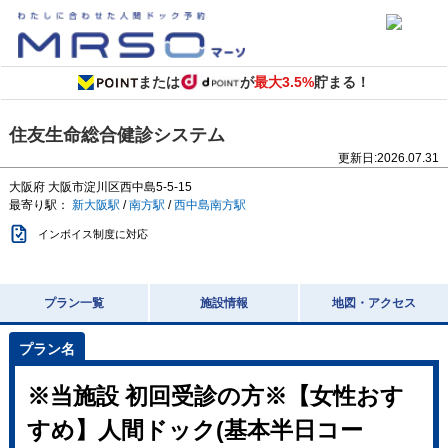
または
が
最大3.5%
貯まる！
住友生命総合健診システム
更新日:
2026.07.31
大阪府
大阪市淀川区西中島5-5-15
最寄り駅：
新大阪駅
/
南方駅
/
西中島南方駅
インボイス制度に対応
プラン一覧
施設情報
地図・アクセス
※当施設 初回受診の方※【女性おす
すめ】人間ドック(基本半日コー