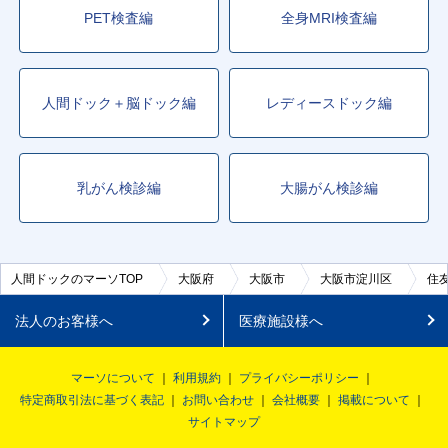
PET検査編
全身MRI検査編
人間ドック＋脳ドック編
レディースドック編
乳がん検診編
大腸がん検診編
人間ドックのマーソTOP
大阪府
大阪市
大阪市淀川区
住
法人のお客様へ
医療施設様へ
マーソについて
利用規約
プライバシーポリシー
特定商取引法に基づく表記
お問い合わせ
会社概要
掲載について
サイトマップ