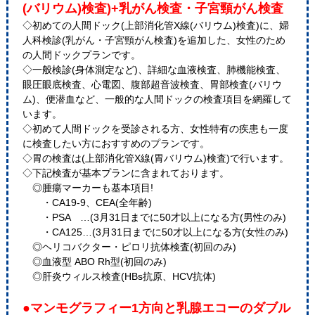
(バリウム)検査)+乳がん検査・子宮頸がん検査
◇初めての人間ドック(上部消化管X線(バリウム)検査)に、婦
人科検診(乳がん・子宮頸がん検査)を追加した、女性のため
の人間ドックプランです。
◇一般検診(身体測定など)、詳細な血液検査、肺機能検査、
眼圧眼底検査、心電図、腹部超音波検査、胃部検査(バリウ
ム)、便潜血など、一般的な人間ドックの検査項目を網羅して
います。
◇初めて人間ドックを受診される方、女性特有の疾患も一度
に検査したい方におすすめのプランです。
◇胃の検査は(上部消化管X線(胃バリウム)検査)で行います。
◇下記検査が基本プランに含まれております。
◎腫瘍マーカーも基本項目!
・CA19-9、CEA(全年齢)
・PSA …(3月31日までに50才以上になる方(男性のみ)
・CA125…(3月31日までに50才以上になる方(女性のみ)
◎ヘリコバクター・ピロリ抗体検査(初回のみ)
◎血液型 ABO Rh型(初回のみ)
◎肝炎ウィルス検査(HBs抗原、HCV抗体)
●マンモグラフィー1方向と乳腺エコーのダブル