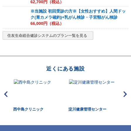
62,700
円（税込）
※当施設 初回受診の方※【女性おすすめ】人間ドッ
ク(胃カメラ確約)+乳がん検診・子宮頸がん検診
66,000
円（税込）
住友生命総合健診システム
のプラン一覧を見る
近くにある施設
斎橋
西中島クリニック
淀川健康管理センター
大