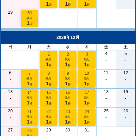
1
1
1
枠
枠
枠
29
30
-
残り
1
枠
2026年12月
日
月
火
水
木
金
土
4
5
1
2
3
-
-
残り
残り
残り
1
1
1
枠
枠
枠
6
11
12
7
8
9
10
-
-
-
残り
残り
残り
残り
1
1
1
1
枠
枠
枠
枠
13
18
19
14
15
16
17
-
-
-
残り
残り
残り
残り
1
1
1
1
枠
枠
枠
枠
20
25
26
21
22
23
24
-
-
-
残り
残り
残り
残り
1
1
1
1
枠
枠
枠
枠
27
29
30
31
28
残り