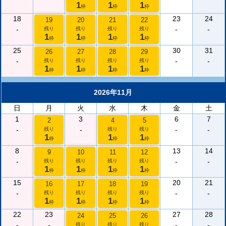
1
1
1
枠
枠
枠
18
23
24
19
20
21
22
-
-
-
残り
残り
残り
残り
1
1
1
1
枠
枠
枠
枠
25
30
31
26
27
28
29
-
-
-
残り
残り
残り
残り
1
1
1
1
枠
枠
枠
枠
2026年11月
日
月
火
水
木
金
土
1
3
6
7
2
4
5
-
-
-
-
残り
残り
残り
1
1
1
枠
枠
枠
8
13
14
9
10
11
12
-
-
-
残り
残り
残り
残り
1
1
1
1
枠
枠
枠
枠
15
20
21
16
17
18
19
-
-
-
残り
残り
残り
残り
1
1
1
1
枠
枠
枠
枠
22
23
27
28
24
25
26
-
-
-
-
残り
残り
残り