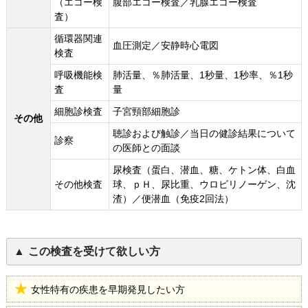
（エコー検
腹部エコー検査／乳腺エコー検査
査）
循環器関連
血圧測定／安静時心電図
検査
呼吸機能検
肺活量、％肺活量、1秒量、1秒率、％1秒
査
量
細胞診検査
子宮頸部細胞診
その他
聴診および触診／当日の健診結果について
診察
の医師との面談
尿検査（蛋白、潜血、糖、ケトン体、白血
その他検査
球、ｐＨ、尿比重、ウロビリノーゲン、沈
渣）／便潜血（免疫2回法）
この検査を受けて欲しい方
女性特有の疾患を早期発見したい方