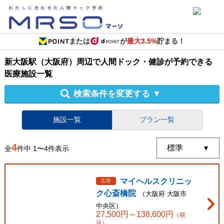
または
が
最大3.5%
貯まる！
新大阪駅（大阪府）周辺
で
人間ドック・健診
が予約できる
医療施設
一覧
検索条件を変更する
▼
施設一覧
プラン一覧
4
全
件中
1
〜
4
件表示
マイヘルスクリニッ
広告
ク心斎橋院
（
大阪府
大阪市
中央区
）
27,500
円～
138,600
円
（税
込）