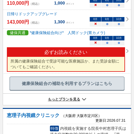
8
月
9
月
10
月
110,000
円
1,000
（税込）
ポイント
×
○
○
日帰りドックアップグレード
8
月
9
月
10
月
143,000
円
1,300
（税込）
ポイント
×
○
○
健保共通
*健康保険組合向け* 人間ドック(胃カメラ)
8
月
9
月
10
月
×
○
○
必ずお読みください
所属の健康保険組合で受診可能な医療施設か、また受診金額に
ついてもご確認ください。
健康保険組合の補助を利用するプランはこちら
もっとプランを見る
恵理子内視鏡クリニック
（大阪府 大阪市淀川区）
更新日:
2026.07.31
特徴
内視鏡を実施する院長中村恵理子氏は