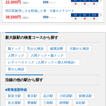
8
月
9
月
10
月
22,000
円
200
（税込）
ポイント
×
×
×
同日実施!苦しさを軽減した胃・大腸カメラコース
8
月
9
月
10
月
38,500
円
350
（税込）
ポイント
×
×
×
新大阪駅
の
検査コースから探す
脳ドック
乳がん検診
健康診断
大腸がん検診
人間ドック
人間ドック＋脳ドック
レディースドック（人間ドック＋婦人科検診）
胃がん検診
沿線の他の駅から
探す
■東海道新幹線
新富士
駅
東京
駅
品川
駅
小田原
駅
新横浜
駅
名古屋
駅
豊橋
駅
三島
駅
静岡
駅
浜松
駅