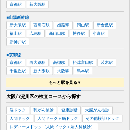
京都
駅
新大阪
駅
■山陽新幹線
新大阪
駅
西明石
駅
姫路
駅
岡山
駅
新倉敷
駅
福山
駅
広島
駅
新山口
駅
博多
駅
小倉
駅
新神戸
駅
■京都線
京都
駅
西大路
駅
高槻
駅
摂津富田
駅
茨木
駅
千里丘
駅
新大阪
駅
大阪
駅
島本
駅
もっと駅を見る▼
■JR宝塚線
大阪市淀川区
の
検査コースから探す
新大阪
駅
大阪
駅
塚口
駅
三田
駅
伊丹
駅
脳ドック
乳がん検診
健康診断
大腸がん検診
尼崎
駅
人間ドック
人間ドック＋脳ドック
その他検診/ドック
■大阪メトロ御堂筋線
レディースドック（人間ドック＋婦人科検診）