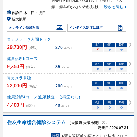
過去症例数約30,000件以上の実績。『苦
痛・痛みの少ない内視鏡検
...
続きを読む▼
休診日:
木・日・祝日
新大阪駅
オンライン決済対応
インボイス制度に対応
胃カメラ付き人間ドック
8
月
9
月
10
月
29,700
円
270
（税込）
ポイント
×
○
○
健康診断Bコース
8
月
9
月
10
月
9,350
円
85
（税込）
ポイント
○
○
○
胃カメラ単独
8
月
9
月
10
月
22,000
円
200
（税込）
ポイント
○
○
○
健康診断Aコース(血液検査・心電図なし)
8
月
9
月
10
月
4,400
円
40
（税込）
ポイント
○
○
○
住友生命総合健診システム
（大阪府 大阪市淀川区）
更新日:
2026.07.31
特徴
●新大阪駅前の広々とした検査フロア