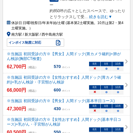
ー
約850坪の広々としたスペースで、ゆったり
とリラックスして受
...
続きを読む▼
休診日:
日曜/祝祭日/年末年始/土曜 (基本第2土曜実施。10月は第2・第4
土曜実施。）
南方駅 / 新大阪駅 / 西中島南方駅
インボイス制度に対応
※当施設 初回受診の方※【男女】人間ドック(胃カメラ確約)+肺が
ん検診(胸部CT検査)
8
月
9
月
10
月
62,700
円
570
（税込）
ポイント
×
○
○
※当施設 初回受診の方※【女性おすすめ】人間ドック(胃カメラ確
約)+乳がん検診・子宮頸がん検診
8
月
9
月
10
月
66,000
円
600
（税込）
ポイント
×
○
○
※当施設 初回受診の方※【男女】人間ドック(基本半日コース)
8
月
9
月
10
月
47,300
円
430
（税込）
ポイント
×
○
○
※当施設 初回受診の方※【女性おすすめ】人間ドック(基本半日コ
ース)+乳がん・子宮頸がん検診
8
月
9
月
10
月
60,500
円
550
（税込）
ポイント