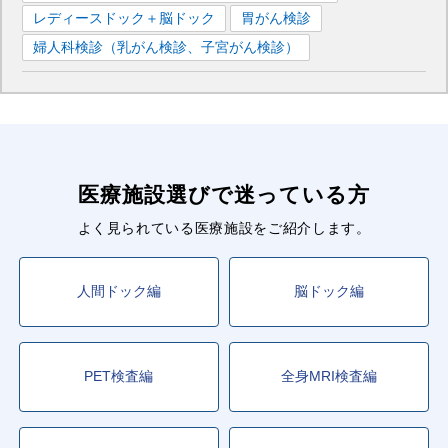
新大阪
駅
梅田
駅
天王寺
駅
なんば
駅
レディースドック＋脳ドック
胃がん検診
なかもず
駅
淀屋橋
駅
西中島南方
駅
江坂
駅
婦人科検診（乳がん検診、子宮がん検診）
中津
駅
本町
駅
心斎橋
駅
大国町
駅
昭和町
駅
あびこ
駅
新金岡
駅
医療施設選びで迷っている方
よく見られている医療施設をご紹介します。
人間ドック編
脳ドック編
PET検査編
全身MRI検査編