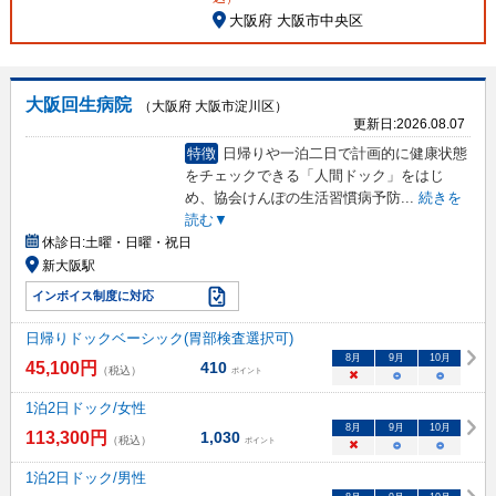
大阪府 大阪市中央区
大阪回生病院
（大阪府 大阪市淀川区）
更新日:
2026.08.07
特徴
日帰りや一泊二日で計画的に健康状態
をチェックできる「人間ドック」をはじ
め、協会けんぽの生活習慣病予防
...
続きを
読む▼
休診日:
土曜・日曜・祝日
新大阪駅
インボイス制度に対応
日帰りドックベーシック(胃部検査選択可)
8
月
9
月
10
月
45,100
円
410
（税込）
ポイント
×
○
○
1泊2日ドック/女性
8
月
9
月
10
月
113,300
円
1,030
（税込）
ポイント
×
○
○
1泊2日ドック/男性