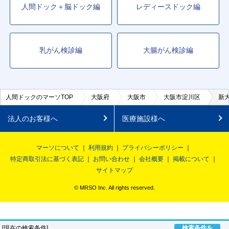
人間ドック＋脳ドック編
レディースドック編
乳がん検診編
大腸がん検診編
人間ドックのマーソTOP
大阪府
大阪市
大阪市淀川区
新
法人のお客様へ
医療施設様へ
マーソについて
利用規約
プライバシーポリシー
特定商取引法に基づく表記
お問い合わせ
会社概要
掲載について
サイトマップ
© MRSO Inc. All rights reserved.
[現在の検索条件]
検索条件を