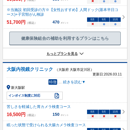
×
○
○
※当施設 初回受診の方※【女性おすすめ】人間ドック(基本半日コ
ース)+子宮頸がん検診
8
月
9
月
10
月
51,700
円
470
（税込）
ポイント
×
○
○
健康保険組合の補助を利用するプランはこちら
もっとプランを見る
大阪内視鏡クリニック
（大阪府 大阪市淀川区）
更新日:
2026.03.11
特徴
...
続きを読む▼
新大阪駅
インボイス制度に対応
苦しさを軽減した胃カメラ検査コース
8
月
9
月
10
月
16,500
円
150
（税込）
ポイント
×
×
×
眠った状態で受けられる大腸カメラ検査コース