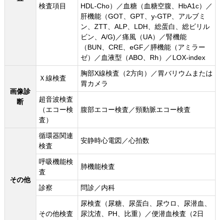
検査項目
HDL-Cho）／血糖（血糖空腹、HbA1c）／
肝機能（GOT、GPT、y-GTP、アルブミ
ン、ZTT、ALP、LDH、総蛋白、総ビリル
ビン、A/G)／痛風（UA）／腎機能
（BUN、CRE、eGF／膵機能（アミラー
ゼ）／血液型（ABO、Rh）／LOX-index
胸部X線検査（2方向）／胃バリウムまたは
Ｘ線検査
胃カメラ
画像診
超音波検査
断
（エコー検
腹部エコー検査／頸動脈エコー検査
査）
循環器関連
安静時心電図／心拍数
検査
呼吸機能検
肺機能検査
査
その他
診察
問診／内科
尿検査（尿糖、尿蛋白、尿ウロ、尿潜血、
その他検査
尿沈渣、PH、比重）／便潜血検査（2日