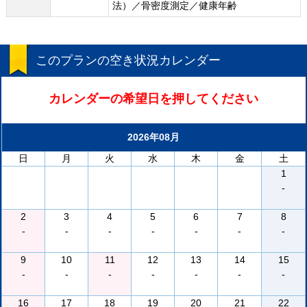
法）／骨密度測定／健康年齢
このプランの空き状況カレンダー
カレンダーの希望日を押してください
2026年08月
日
月
火
水
木
金
土
1
-
2
3
4
5
6
7
8
-
-
-
-
-
-
-
9
10
11
12
13
14
15
-
-
-
-
-
-
-
16
17
18
19
20
21
22