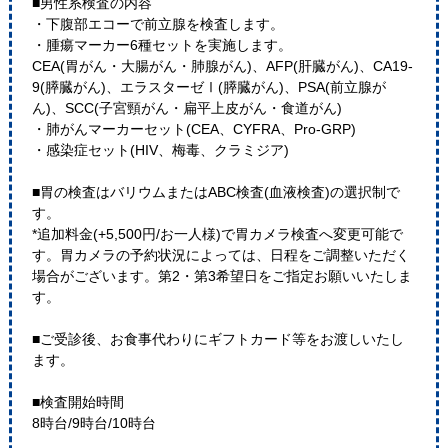
■男性系検査の内容
・下腹部エコーで前立腺を検査します。
・腫瘍マーカー6種セットを実施します。
CEA(胃がん・大腸がん・肺腺がん)、AFP(肝臓がん)、CA19-
9(膵臓がん)、エラスターゼⅠ(膵臓がん)、PSA(前立腺が
ん)、SCC(子宮頸がん・扁平上皮がん・食道がん)
・肺がんマーカーセット(CEA、CYFRA、Pro-GRP)
・感染症セット(HIV、梅毒、クラミジア)
■胃の検査はバリウムまたはABC検査(血液検査)の選択制で
す。
*追加料金(+5,500円/お一人様)で胃カメラ検査へ変更可能で
す。胃カメラの予約状況によっては、日程をご調整いただく
場合がございます。第2・第3希望日をご指定お願いいたしま
す。
■ご受診後、お食事代わりにギフトカード等をお渡しいたし
ます。
■検査開始時間
8時台/9時台/10時台