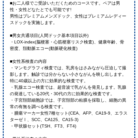
■お二人様でご受診いただくためのコースです。ペアは男
性・女性どなたとでも可能です!
男性はプレミアムメンズドック、女性はプレミアムレディー
スドックを実施します。
■男女共通項目(人間ドック基本項目以外)
・LOX-index(脳梗塞・心筋梗塞リスク検査)、健康年齢、骨
密度、頚動脈エコー(動脈硬化検査)
■女性系検査の内容
・マンモグラフィ検査では、乳房をはさみながら圧迫して撮
影します。触診では分からない小さながんを映し出します。
特に40歳以上の方に効果的な検査です。
・乳腺エコー検査では、超音波で乳がんを発見します。乳腺
の発達している20代・30代の方に効果的な検査です。
・子宮頚部細胞診では、子宮頚部の粘膜を採取し、細胞の異
常の有無を調べる検査です。
・腫瘍マーカー女性7種セット(CEA、AFP、CA19-9、エラス
ターゼⅠ、SCC、CA125、CA15-3)
・甲状腺セット(TSH、FT3、FT4)