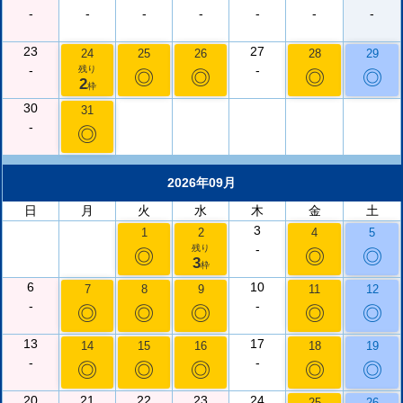
-
-
-
-
-
-
-
23
27
24
25
26
28
29
-
-
残り
◎
◎
◎
◎
2
枠
30
31
-
◎
2026年09月
日
月
火
水
木
金
土
3
1
2
4
5
-
残り
◎
◎
◎
3
枠
6
10
7
8
9
11
12
-
-
◎
◎
◎
◎
◎
13
17
14
15
16
18
19
-
-
◎
◎
◎
◎
◎
20
21
22
23
24
25
26