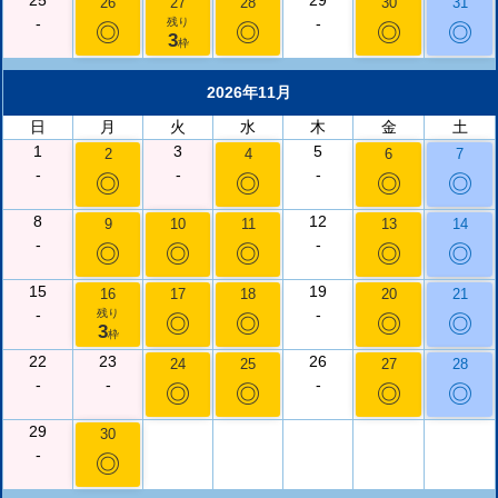
25
29
26
27
28
30
31
-
-
残り
◎
◎
◎
◎
3
枠
2026年11月
日
月
火
水
木
金
土
1
3
5
2
4
6
7
-
-
-
◎
◎
◎
◎
8
12
9
10
11
13
14
-
-
◎
◎
◎
◎
◎
15
19
16
17
18
20
21
-
-
残り
◎
◎
◎
◎
3
枠
22
23
26
24
25
27
28
-
-
-
◎
◎
◎
◎
29
30
-
◎