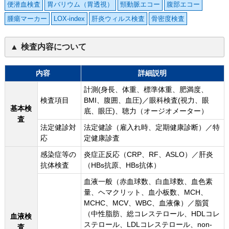
便潜血検査
胃バリウム（胃透視）
頸動脈エコー
腹部エコー
腫瘍マーカー
LOX-index
肝炎ウィルス検査
骨密度検査
検査内容について
内容
詳細説明
計測(身長、体重、標準体重、肥満度、
検査項目
BMI、腹囲、血圧)／眼科検査(視力、眼
基本検
底、眼圧)、聴力（オージオメーター）
査
法定健診対
法定健診（雇入れ時、定期健康診断）／特
応
定健康診査
感染症等の
炎症正反応（CRP、RF、ASLO）／肝炎
抗体検査
（HBs抗原、HBs抗体）
血液一般（赤血球数、白血球数、血色素
量、ヘマクリット、血小板数、MCH、
MCHC、MCV、WBC、血液像）／脂質
（中性脂肪、総コレステロール、HDLコレ
血液検
ステロール、LDLコレステロール、non-
査