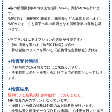
●脳の断層撮影(MRI)や血管撮影(MRA)、頚部MRAを行いま
す。
*MRIでは 脳梗塞や脳出血、脳腫瘍などの異常を調べます。
*MRAでは、くも膜下出血の原因となる脳動脈瘤の有無を調
べます。
<当プランは以下オプションの選択が可能です​>
・​肺の病気を調べる【胸部CT検査】約5分
​・骨粗鬆症のリスクを調べる【前腕骨塩定量検査】約3分
●検査受付時間
・予約時間の15分前までにはご来院ください。
・所要時間は受付～検査～会計終了までの時間となっており
ます。
●検査結果
医師による結果説明(診察)は行っておりません。
MRI検査のみのプランとなっています。
・撮影した画像の診断は外部の放射線科医が行います。
・検査結果と画像データ(CD-R)を郵送にて検査当日より10日