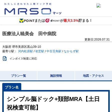
または
が
最大3.5%
貯まる！
医療法人暁美会 田中病院
更新日:
2026.07.31
大阪府
堺市美原区黒山39-10
最寄り駅：
河内松原駅
/
初芝駅
/
中百舌鳥駅
/
なかもず駅
インボイス制度に対応
プラン一覧
施設情報
地図・アクセス
シンプル脳ドック+頚部MRA【土日
祝検査可能】