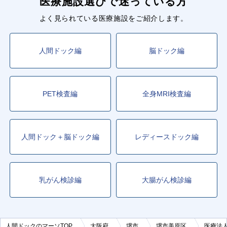
医療施設選びで迷っている方
よく見られている医療施設をご紹介します。
人間ドック編
脳ドック編
PET検査編
全身MRI検査編
人間ドック＋脳ドック編
レディースドック編
乳がん検診編
大腸がん検診編
人間ドックのマーソTOP
大阪府
堺市
堺市美原区
医療法