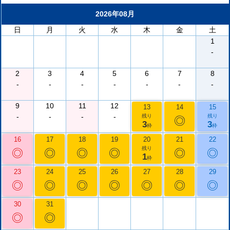
2026年08月
日
月
火
水
木
金
土
1
-
2
3
4
5
6
7
8
-
-
-
-
-
-
-
9
10
11
12
13
14
15
-
-
-
-
残り
残り
◎
3
3
枠
枠
16
17
18
19
20
21
22
残り
◎
◎
◎
◎
◎
◎
1
枠
23
24
25
26
27
28
29
◎
◎
◎
◎
◎
◎
◎
30
31
◎
◎