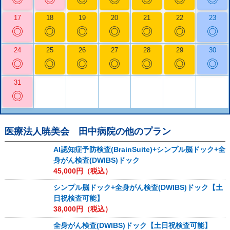
17
18
19
20
21
22
23
◎
◎
◎
◎
◎
◎
◎
24
25
26
27
28
29
30
◎
◎
◎
◎
◎
◎
◎
31
◎
医療法人暁美会 田中病院
の他のプラン
AI認知症予防検査(BrainSuite)+シンプル脳ドック+全
身がん検査(DWIBS)ドック
45,000
円（税込）
シンプル脳ドック+全身がん検査(DWIBS)ドック【土
日祝検査可能】
38,000
円（税込）
全身がん検査(DWIBS)ドック【土日祝検査可能】