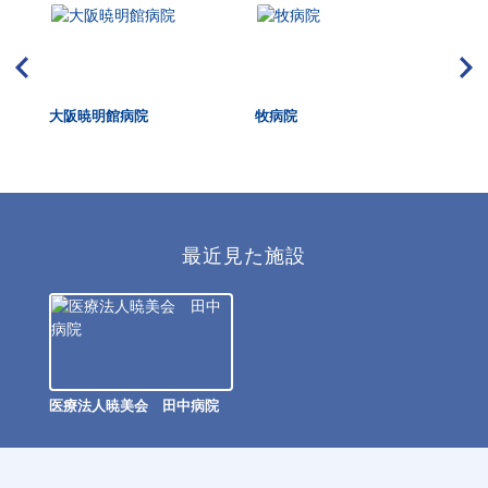
大阪暁明館病院
牧病院
大
最近見た施設
医療法人暁美会 田中病院