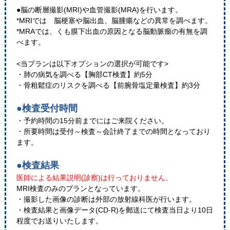
●脳の断層撮影(MRI)や血管撮影(MRA)を行います。
*MRIでは 脳梗塞や脳出血、脳腫瘍などの異常を調べます。
*MRAでは、くも膜下出血の原因となる脳動脈瘤の有無を調
べます。
<当プランは以下オプションの選択が可能です​>
・​肺の病気を調べる【胸部CT検査】約5分
​・骨粗鬆症のリスクを調べる【前腕骨塩定量検査】約3分
●検査受付時間
・予約時間の15分前までにはご来院ください。
・所要時間は受付～検査～会計終了までの時間となっており
ます。
●検査結果
医師による結果説明(診察)は行っておりません。
MRI検査のみのプランとなっています。
・撮影した画像の診断は外部の放射線科医が行います。
・検査結果と画像データ(CD-R)を郵送にて検査当日より10日
程度でお送りいたします。