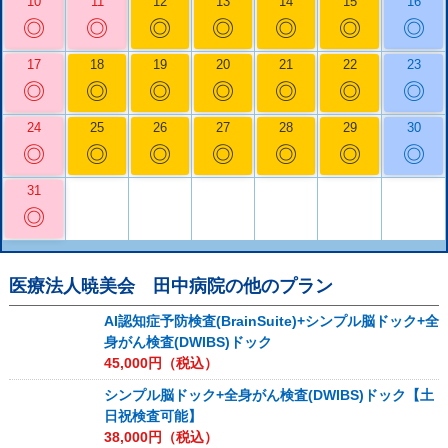
10
11
12
13
14
15
16
◎
◎
◎
◎
◎
◎
◎
17
18
19
20
21
22
23
◎
◎
◎
◎
◎
◎
◎
24
25
26
27
28
29
30
◎
◎
◎
◎
◎
◎
◎
31
◎
医療法人暁美会 田中病院
の他のプラン
AI認知症予防検査(BrainSuite)+シンプル脳ドック+全
身がん検査(DWIBS)ドック
45,000
円（税込）
シンプル脳ドック+全身がん検査(DWIBS)ドック【土
日祝検査可能】
38,000
円（税込）