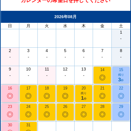
カレンダーの希望日を押してください
2026年08月
日
月
火
水
木
金
土
1
-
2
3
4
5
6
7
8
-
-
-
-
-
-
-
9
10
11
12
13
14
15
-
-
-
-
-
残り
◎
3
枠
16
17
18
19
20
21
22
残り
◎
◎
◎
◎
◎
◎
1
枠
23
24
25
26
27
28
29
◎
◎
◎
◎
◎
◎
◎
30
31