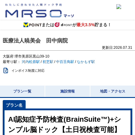
または
が
最大3.5%
貯まる！
医療法人暁美会 田中病院
更新日:
2026.07.31
大阪府
堺市美原区黒山39-10
最寄り駅：
河内松原駅
/
初芝駅
/
中百舌鳥駅
/
なかもず駅
インボイス制度に対応
プラン一覧
施設情報
地図・アクセス
AI認知症予防検査(BrainSuite™)+シ
ンプル脳ドック【土日祝検査可能】