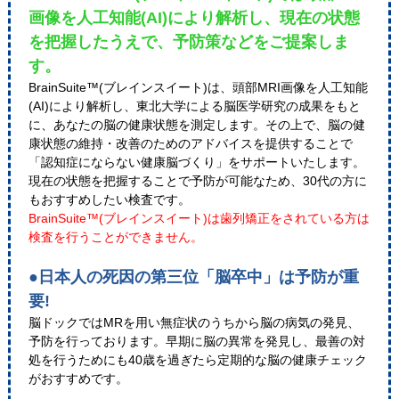
画像を人工知能(AI)により解析し、現在の状態
を把握したうえで、予防策などをご提案しま
す。
BrainSuite™(ブレインスイート)は、頭部MRI画像を人工知能
(AI)により解析し、東北大学による脳医学研究の成果をもと
に、あなたの脳の健康状態を測定します。その上で、脳の健
康状態の維持・改善のためのアドバイスを提供することで
「認知症にならない健康脳づくり」をサポートいたします。
現在の状態を把握することで予防が可能なため、30代の方に
もおすすめしたい検査です。
BrainSuite™(ブレインスイート)は歯列矯正をされている方は
検査を行うことができません。
●日本人の死因の第三位「脳卒中」は予防が重
要!
脳ドックではMRを用い無症状のうちから脳の病気の発見、
予防を行っております。早期に脳の異常を発見し、最善の対
処を行うためにも40歳を過ぎたら定期的な脳の健康チェック
がおすすめです。