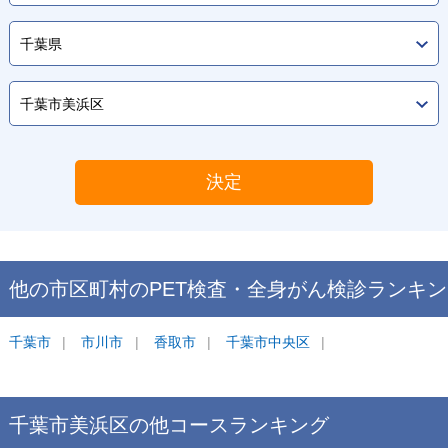
決定
他の市区町村の
PET検査・全身がん検診
ランキン
グ
千葉市
市川市
香取市
千葉市中央区
千葉市美浜区
の他コース
ランキング