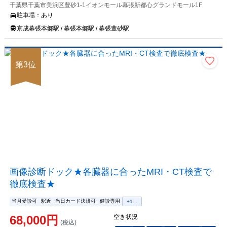
千葉県千葉市美浜区豊砂1-1イオンモール幕張新都心グランドモール1F
駐車場：
あり
京成幕張本郷駅 / 幕張本郷駅 / 幕張豊砂駅
第
3
位
画像診断ドック★各臓器に合ったMRI・CT検査で
徹底検査★
当月受診可
駅近
当日カード決済可
健診専用
+
1
...
68,000
円
空き状況
(税込)