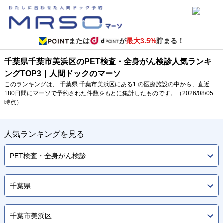
または
が
最大3.5%
貯まる！
千葉県
千葉市美浜区のPET検査・全身がん検診
人気ランキ
ング
TOP
3
｜人間ドックのマーソ
このランキングは、 千葉県 千葉市美浜区にある1 の医療施設の中から、直近
180日間にマーソで予約された件数をもとに集計したものです。（2026/08/05
時点）
人気ランキングを見る