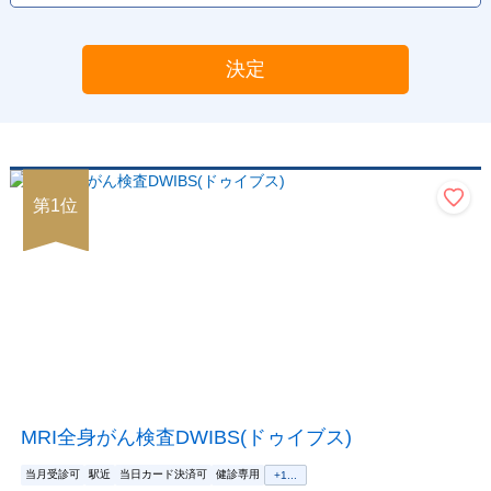
決定
第
1
位
MRI全身がん検査DWIBS(ドゥイブス)
当月受診可
駅近
当日カード決済可
健診専用
+
1
...