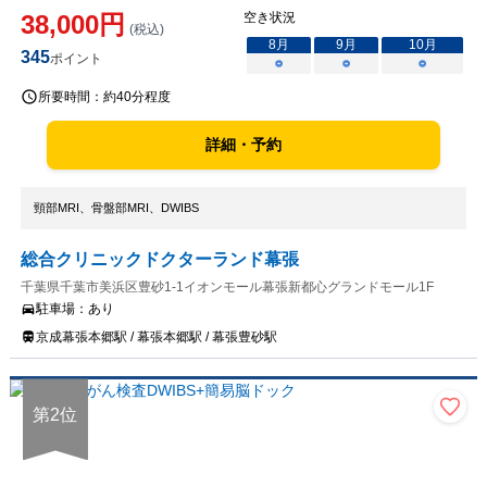
38,000
円
空き状況
(税込)
8
月
9
月
10
月
345
ポイント
○
○
○
所要時間：
約40分程度
詳細・予約
頸部MRI、骨盤部MRI、DWIBS
総合クリニックドクターランド幕張
千葉県千葉市美浜区豊砂1-1イオンモール幕張新都心グランドモール1F
駐車場：
あり
京成幕張本郷駅 / 幕張本郷駅 / 幕張豊砂駅
第
2
位