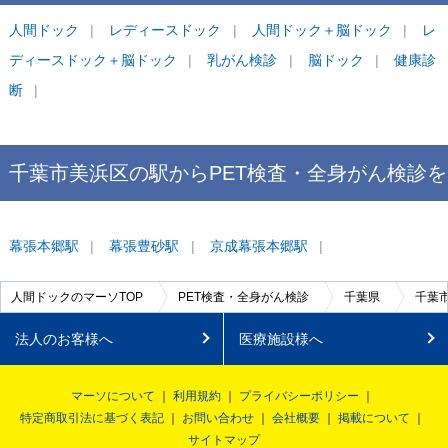
人間ドック
レディースドック
人間ドック＋脳ドック
レ
ディースドック＋脳ドック
乳がん検診
脳ドック
健康診
断
千葉市美浜区
の駅から
PET検査・全身がん検診を
探す
幕張本郷
駅
幕張豊砂
駅
京成幕張本郷
駅
人間ドックのマーソTOP
PET検査・全身がん検診
千葉県
千葉
法人のお客様へ
医療施設様へ
マーソについて
利用規約
プライバシーポリシー
特定商取引法に基づく表記
お問い合わせ
会社概要
掲載について
サイトマップ