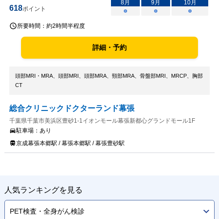
8
月
9
月
10
月
618
ポイント
○
○
○
所要時間：
約2時間半程度
詳細・予約
頭部MRI・MRA、頭部MRI、頭部MRA、頸部MRA、骨盤部MRI、MRCP、胸部
CT
総合クリニックドクターランド幕張
千葉県千葉市美浜区豊砂1-1イオンモール幕張新都心グランドモール1F
駐車場：
あり
京成幕張本郷駅 / 幕張本郷駅 / 幕張豊砂駅
人気ランキングを見る