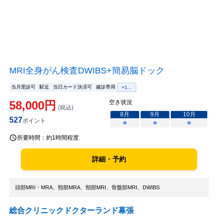
MRI全身がん検査DWIBS+簡易脳ドック
当月受診可
駅近
当日カード決済可
健診専用
+
1
...
58,000
円
空き状況
(税込)
8
月
9
月
10
月
527
ポイント
○
○
○
所要時間：
約1時間程度
詳細・予約
頭部MRI・MRA、頸部MRA、頸部MRI、骨盤部MRI、DWIBS
総合クリニックドクターランド幕張