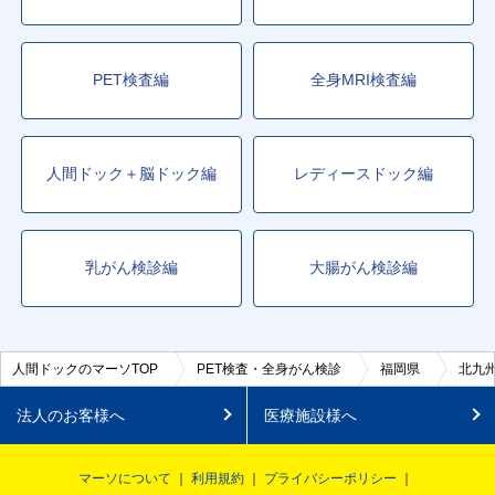
PET検査編
全身MRI検査編
人間ドック＋脳ドック編
レディースドック編
乳がん検診編
大腸がん検診編
人間ドックのマーソTOP
PET検査・全身がん検診
福岡県
北九
法人のお客様へ
医療施設様へ
マーソについて
利用規約
プライバシーポリシー