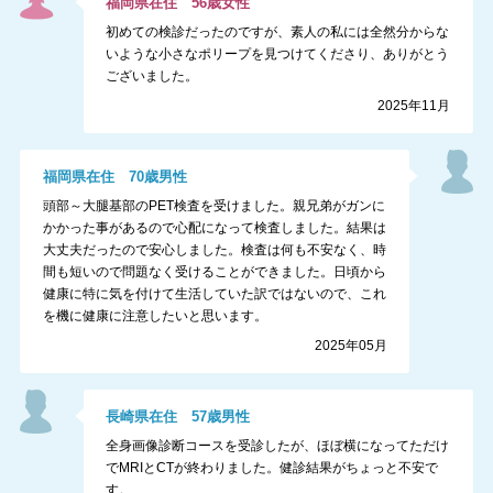
福岡県
在住
56
歳
女性
初めての検診だったのですが、素人の私には全然分からな
いような小さなポリープを見つけてくださり、ありがとう
ございました。
2025年11月
福岡県
在住
70
歳
男性
頭部～大腿基部のPET検査を受けました。親兄弟がガンに
かかった事があるので心配になって検査しました。結果は
大丈夫だったので安心しました。検査は何も不安なく、時
間も短いので問題なく受けることができました。日頃から
健康に特に気を付けて生活していた訳ではないので、これ
を機に健康に注意したいと思います。
2025年05月
長崎県
在住
57
歳
男性
全身画像診断コースを受診したが、ほぼ横になってただけ
でMRIとCTが終わりました。健診結果がちょっと不安で
す。