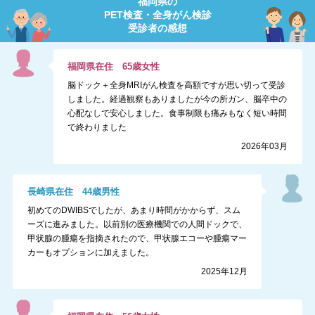
福岡県
の
PET検査・全身がん検診
受診者の感想
福岡県
在住
65
歳
女性
脳ドック＋全身MRIがん検査を高額ですが思い切って受診
しました。経過観察もありましたが今の所ガン、脳卒中の
心配なしで安心しました。食事制限も痛みもなく短い時間
で終わりました
2026年03月
長崎県
在住
44
歳
男性
初めてのDWIBSでしたが、あまり時間がかからず、スム
ーズに進みました。以前別の医療機関での人間ドックで、
甲状腺の腫瘍を指摘されたので、甲状腺エコーや腫瘍マー
カーもオプションに加えました。
2025年12月