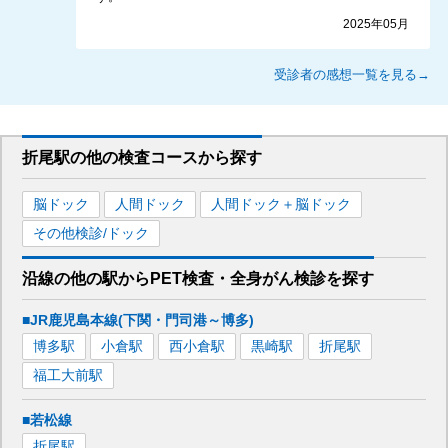
2025年05月
受診者の感想一覧を見る→
折尾駅
の
他の
検査コースから探す
脳ドック
人間ドック
人間ドック＋脳ドック
その他検診/ドック
沿線の他の駅から
PET検査・全身がん検診を
探す
■JR鹿児島本線(下関・門司港～博多)
博多
駅
小倉
駅
西小倉
駅
黒崎
駅
折尾
駅
福工大前
駅
■若松線
折尾
駅