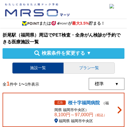
または
が
最大3.5%
貯まる！
折尾駅（福岡県）周辺
で
PET検査・全身がん検診
が予約で
きる
医療施設
一覧
検索条件を変更する
▼
施設一覧
プラン一覧
1
全
件中
1
〜
1
件表示
桜十字福岡病院
広告
（
福
岡県
福岡市中央区
）
8,100
円～
97,000
円
（税込）
福岡県 福岡市中央区