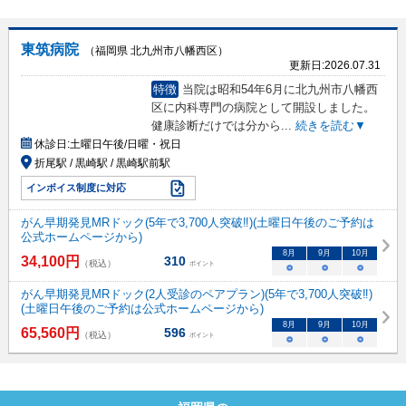
東筑病院
（福岡県 北九州市八幡西区）
更新日:
2026.07.31
特徴
当院は昭和54年6月に北九州市八幡西
区に内科専門の病院として開設しました。
健康診断だけでは分から
...
続きを読む▼
休診日:
土曜日午後/日曜・祝日
折尾駅 / 黒崎駅 / 黒崎駅前駅
インボイス制度に対応
がん早期発見MRドック(5年で3,700人突破‼)(土曜日午後のご予約は
公式ホームページから)
8
月
9
月
10
月
34,100
円
310
（税込）
ポイント
○
○
○
がん早期発見MRドック(2人受診のペアプラン)(5年で3,700人突破‼)
(土曜日午後のご予約は公式ホームページから)
8
月
9
月
10
月
65,560
円
596
（税込）
ポイント
○
○
○