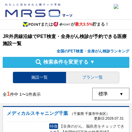
または
が
最大3.5%
貯まる！
JR外房線沿線
で
PET検査・全身がん検診
が予約できる
医療
施設
一覧
全国のPET検査・全身がん検診ランキング
検索条件を変更する
▼
施設一覧
プラン一覧
1
全
件中
1
〜
1
件表示
メディカルスキャニング千葉
（千葉県 千葉市中央区）
更新日:
2026.07.31
特徴
【全身のがん、脳疾患をチェックでき