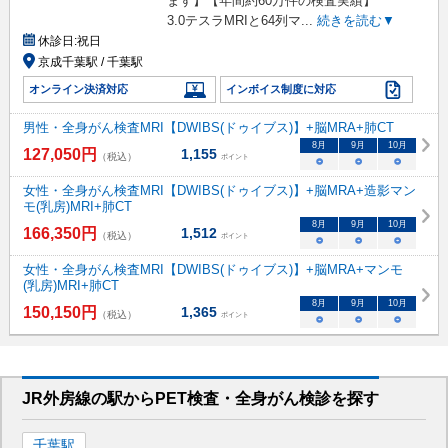
ます】【年間約60万件の検査実績】
3.0テスラMRIと64列マ
...
続きを読む▼
休診日:
祝日
京成千葉駅 / 千葉駅
オンライン決済対応
インボイス制度に対応
男性・全身がん検査MRI【DWIBS(ドゥイブス)】+脳MRA+肺CT
8
月
9
月
10
月
127,050
円
1,155
（税込）
ポイント
○
○
○
女性・全身がん検査MRI【DWIBS(ドゥイブス)】+脳MRA+造影マン
モ(乳房)MRI+肺CT
8
月
9
月
10
月
166,350
円
1,512
（税込）
ポイント
○
○
○
女性・全身がん検査MRI【DWIBS(ドゥイブス)】+脳MRA+マンモ
(乳房)MRI+肺CT
8
月
9
月
10
月
150,150
円
1,365
（税込）
ポイント
○
○
○
JR外房線
の駅から
PET検査・全身がん検診を
探す
千葉
駅