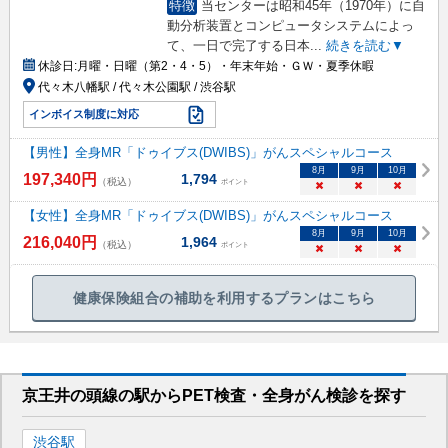
特徴
当センターは昭和45年（1970年）に自
動分析装置とコンピュータシステムによっ
て、一日で完了する日本
...
続きを読む▼
休診日:
月曜・日曜（第2・4・5）・年末年始・ＧＷ・夏季休暇
代々木八幡駅 / 代々木公園駅 / 渋谷駅
インボイス制度に対応
【男性】全身MR「ドゥイブス(DWIBS)」がんスペシャルコース
8
月
9
月
10
月
197,340
円
1,794
（税込）
ポイント
×
×
×
【女性】全身MR「ドゥイブス(DWIBS)」がんスペシャルコース
8
月
9
月
10
月
216,040
円
1,964
（税込）
ポイント
×
×
×
健康保険組合の補助を利用するプランはこちら
京王井の頭線
の駅から
PET検査・全身がん検診を
探す
渋谷
駅