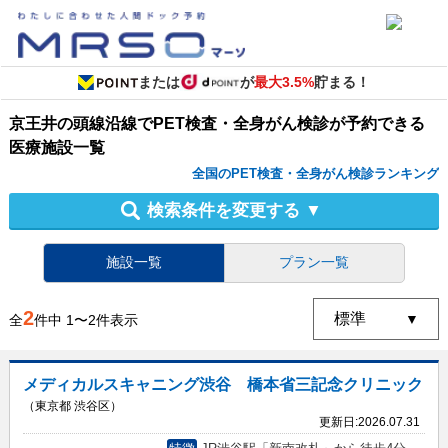
または
が
最大3.5%
貯まる！
京王井の頭線沿線
で
PET検査・全身がん検診
が予約できる
医療施設
一覧
全国のPET検査・全身がん検診ランキング
検索条件を変更する
▼
施設一覧
プラン一覧
2
全
件中
1
〜
2
件表示
メディカルスキャニング渋谷 橋本省三記念クリニック
（東京都 渋谷区）
更新日:
2026.07.31