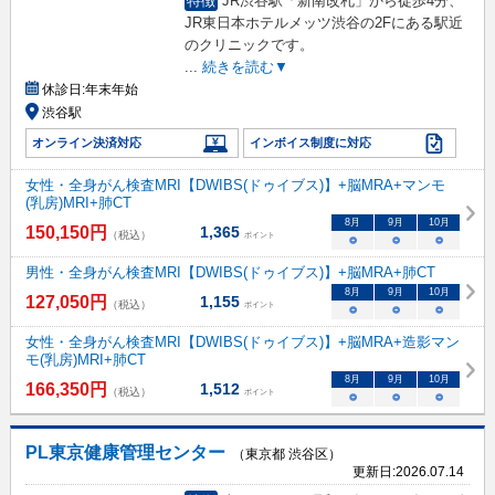
特徴
JR渋谷駅「新南改札」から徒歩4分、
JR東日本ホテルメッツ渋谷の2Fにある駅近
のクリニックです。
...
続きを読む▼
休診日:
年末年始
渋谷駅
オンライン決済対応
インボイス制度に対応
女性・全身がん検査MRI【DWIBS(ドゥイブス)】+脳MRA+マンモ
(乳房)MRI+肺CT
8
月
9
月
10
月
150,150
円
1,365
（税込）
ポイント
○
○
○
男性・全身がん検査MRI【DWIBS(ドゥイブス)】+脳MRA+肺CT
8
月
9
月
10
月
127,050
円
1,155
（税込）
ポイント
○
○
○
女性・全身がん検査MRI【DWIBS(ドゥイブス)】+脳MRA+造影マン
モ(乳房)MRI+肺CT
8
月
9
月
10
月
166,350
円
1,512
（税込）
ポイント
○
○
○
PL東京健康管理センター
（東京都 渋谷区）
更新日:
2026.07.14